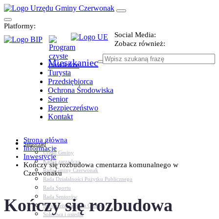
Platformy:
Social Media:
Zobacz również:
Mieszkaniec
Turysta
Przedsiębiorca
Ochrona Środowiska
Senior
Bezpieczeństwo
Kontakt
Strona główna
Samorząd
Informacje
Urząd Gminy
Inwestycje
Kadra zarządcza
Kończy się rozbudowa cmentarza komunalnego w
Rada Gminy Czerwonak
Czerwonaku
Rada Działalności Pożytku Publicznego
Rada Sportu
Rada Seniorów
Kończy się rozbudowa
Młodzieżowa Rada Gminy
Sołectwa i osiedla