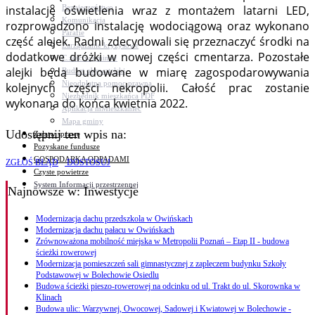
Bezpieczeństwo
instalację oświetlenia wraz z montażem latarni LED,
Komunikacja
rozprowadzono instalację wodociągową oraz wykonano
Parafie
część alejek. Radni zdecydowali się przeznaczyć środki na
Zarządzanie kryzysowe
dodatkowe dróżki w nowej części cmentarza. Pozostałe
C.ześć w gminie!
alejki będą budowane w miarę zagospodarowywania
Budżet obywatelski
Nieodpłatna pomoc prawna
kolejnych części nekropolii. Całość prac zostanie
Niezbędnik mieszkańca PDF
wykonana do końca kwietnia 2022.
Aplikacja mMieszkaniec
Mapa gminy
Udostępnij ten wpis na:
Załatw sprawę
Pozyskane fundusze
GOSPODARKA ODPADAMI
ZGŁOŚ BŁĄD
DOSTOSUJ
Czyste powietrze
System Informacji przestrzennej
Najnowsze
w: Inwestycje
Modernizacja dachu przedszkola w Owińskach
Modernizacja dachu pałacu w Owińskach
Zrównoważona mobilność miejska w Metropolii Poznań – Etap II - budowa
ścieżki rowerowej
Modernizacja pomieszczeń sali gimnastycznej z zapleczem budynku Szkoły
Podstawowej w Bolechowie Osiedlu
Budowa ścieżki pieszo-rowerowej na odcinku od ul. Trakt do ul. Skorownka w
Klinach
Budowa ulic: Warzywnej, Owocowej, Sadowej i Kwiatowej w Bolechowie -