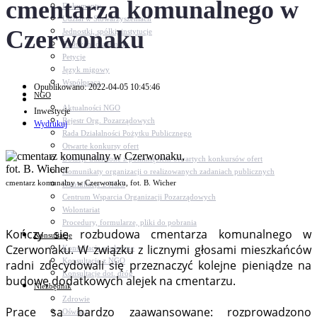
cmentarza komunalnego w
Dokumenty
Udział w Stowarzyszeniach
Czerwonaku
Jednostki, spółki, instytucje
Zasłużeni dla gminy
Petycje
Język migowy
Współpraca
Opublikowano: 2022-04-05 10:45:46
NGO
Aktualności NGO
Inwestycje
Rejestr Org. Pozarządowych
Wydrukuj
Rada Działalności Pożytku Publicznego
Otwarte konkursy ofert
Dotacje udzielone z pominięciem otwartych konkursów ofert
Komunikaty organizacji o realizowanych zadaniach publicznych
cmentarz komunalny w Czerwonaku, fot. B. Wicher
Konsultacje z NGO
Centrum Wsparcia Organizacji Pozarządowych
Wolontariat
Procedury, formularze, pliki do pobrania
Kończy się rozbudowa cmentarza komunalnego w
Konsultacje
Czerwonaku. W związku z licznymi głosami mieszkańców
Konsultacje społeczne
Konsultacje z NGO
radni zdecydowali się przeznaczyć kolejne pieniądze na
Konsultacje dot. dróg
budowę dodatkowych alejek na cmentarzu.
Niezbędnik
Zdrowie
Prace są bardzo zaawansowane: rozprowadzono
Oświata