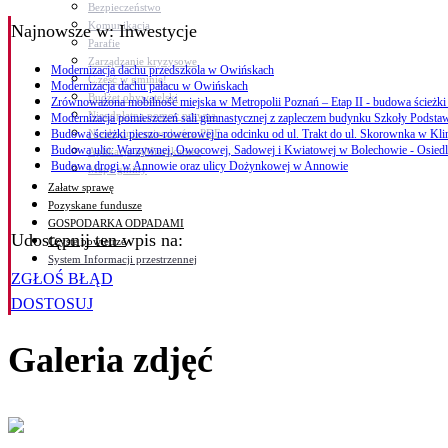
Bezpieczeństwo
Komunikacja
Najnowsze
w: Inwestycje
Parafie
Zarządzanie kryzysowe
Modernizacja dachu przedszkola w Owińskach
C.ześć w gminie!
Modernizacja dachu pałacu w Owińskach
Budżet obywatelski
Zrównoważona mobilność miejska w Metropolii Poznań – Etap II - budowa ścieżk
Nieodpłatna pomoc prawna
Modernizacja pomieszczeń sali gimnastycznej z zapleczem budynku Szkoły Podst
Niezbędnik mieszkańca PDF
Budowa ścieżki pieszo-rowerowej na odcinku od ul. Trakt do ul. Skorownka w Kli
Budowa ulic: Warzywnej, Owocowej, Sadowej i Kwiatowej w Bolechowie - Osied
Aplikacja mMieszkaniec
Budowa drogi w Annowie oraz ulicy Dożynkowej w Annowie
Mapa gminy
Załatw sprawę
Pozyskane fundusze
GOSPODARKA ODPADAMI
Udostępnij ten wpis na:
Czyste powietrze
System Informacji przestrzennej
ZGŁOŚ BŁĄD
DOSTOSUJ
Galeria zdjęć