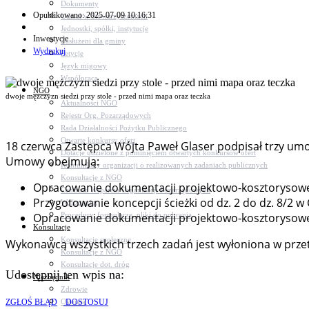
Dokumenty
Opublikowano: 2025-07-09 10:16:31
Udział w Stowarzyszeniach
Jednostki, spółki, instytucje
Inwestycje
Zasłużeni dla gminy
Wydrukuj
Petycje
Język migowy
Współpraca
NGO
dwoje mężczyzn siedzi przy stole - przed nimi mapa oraz teczka
Aktualności NGO
Rejestr Org. Pozarządowych
Rada Działalności Pożytku Publicznego
Otwarte konkursy ofert
18 czerwca Zastępca Wójta Paweł Glaser podpisał trzy u
Dotacje udzielone z pominięciem otwartych konkursów ofert
Umowy obejmują:
Komunikaty organizacji o realizowanych zadaniach publicznych
Konsultacje z NGO
Opracowanie dokumentacji projektowo-kosztorysowej 
Centrum Wsparcia Organizacji Pozarządowych
Przygotowanie koncepcji ścieżki od dz. 2 do dz. 8/2
Wolontariat
Procedury, formularze, pliki do pobrania
Opracowanie dokumentacji projektowo-kosztorysowej 
Konsultacje
Konsultacje społeczne
Wykonawcą wszystkich trzech zadań jest wyłoniona w przet
Konsultacje z NGO
Konsultacje dot. dróg
Udostępnij ten wpis na:
Niezbędnik
Zdrowie
Oświata
ZGŁOŚ BŁĄD
DOSTOSUJ