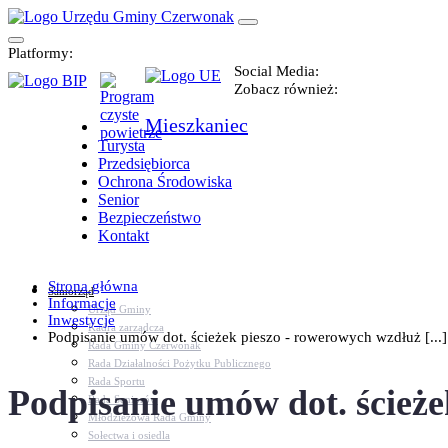
Platformy:
Social Media:
Zobacz również:
Mieszkaniec
Turysta
Przedsiębiorca
Ochrona Środowiska
Senior
Bezpieczeństwo
Kontakt
Strona główna
Samorząd
Informacje
Urząd Gminy
Inwestycje
Kadra zarządcza
Podpisanie umów dot. ścieżek pieszo - rowerowych wzdłuż [...]
Rada Gminy Czerwonak
Rada Działalności Pożytku Publicznego
Rada Sportu
Podpisanie umów dot. ścież
Rada Seniorów
Młodzieżowa Rada Gminy
Sołectwa i osiedla