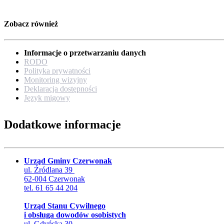
Zobacz również
Informacje o przetwarzaniu danych
RODO
Polityka prywatności
Monitoring wizyjny
Deklaracja dostępności
Język migowy
Dodatkowe informacje
Urząd Gminy Czerwonak
ul. Źródlana 39
62-004 Czerwonak
tel. 61 65 44 204
Urząd Stanu Cywilnego
i obsługa dowodów osobistych
ul. Gdyńska 30