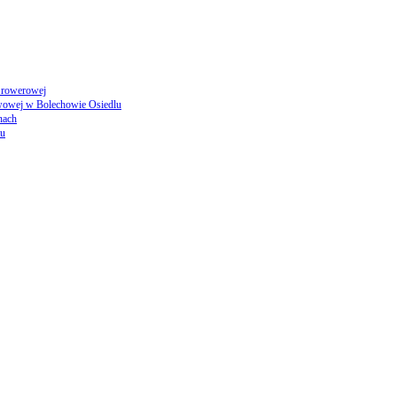
i rowerowej
awowej w Bolechowie Osiedlu
nach
lu