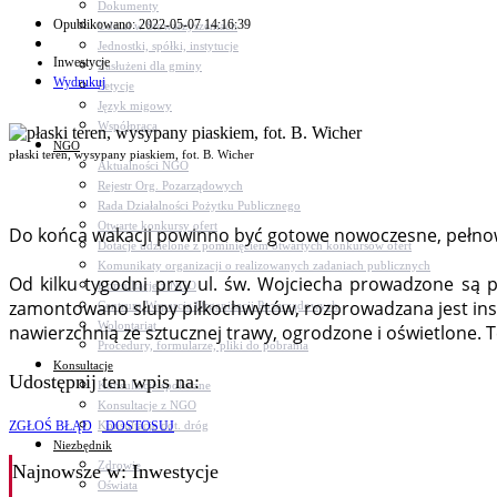
Dokumenty
Opublikowano: 2022-05-07 14:16:39
Udział w Stowarzyszeniach
Jednostki, spółki, instytucje
Inwestycje
Zasłużeni dla gminy
Wydrukuj
Petycje
Język migowy
Współpraca
NGO
płaski teren, wysypany piaskiem, fot. B. Wicher
Aktualności NGO
Rejestr Org. Pozarządowych
Rada Działalności Pożytku Publicznego
Otwarte konkursy ofert
Do końca wakacji powinno być gotowe nowoczesne, pełnow
Dotacje udzielone z pominięciem otwartych konkursów ofert
Komunikaty organizacji o realizowanych zadaniach publicznych
Od kilku tygodni przy ul. św. Wojciecha prowadzone są
Konsultacje z NGO
zamontowano słupy piłkochwytów, rozprowadzana jest inst
Centrum Wsparcia Organizacji Pozarządowych
Wolontariat
nawierzchnią ze sztucznej trawy, ogrodzone i oświetlone. T
Procedury, formularze, pliki do pobrania
Konsultacje
Udostępnij ten wpis na:
Konsultacje społeczne
Konsultacje z NGO
Konsultacje dot. dróg
ZGŁOŚ BŁĄD
DOSTOSUJ
Niezbędnik
Zdrowie
Najnowsze
w: Inwestycje
Oświata