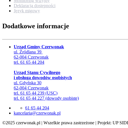
Monitoring wizyjny
Deklaracja dostępności
Język migowy
Dodatkowe informacje
Urząd Gminy Czerwonak
ul. Źródlana 39
62-004 Czerwonak
tel. 61 65 44 204
Urząd Stanu Cywilnego
i obsługa dowodów osobistych
ul. Gdyńska 30
62-004 Czerwonak
tel. 61 65 44 239 (USC)
tel. 61 65 44 227 (dowody osobiste)
61 65 44 204
lp.kanowrezc@airalecnak
©2025 czerwonak.pl | Wszelkie prawa zastrzeżone | Projekt: UP SID