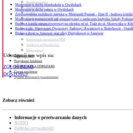
Bezpieczeństwo
Modernizacja dachu przedszkola w Owińskach
Komunikacja
Modernizacja dachu pałacu w Owińskach
Parafie
Zrównoważona mobilność miejska w Metropolii Poznań – Etap II - budowa ścieżk
Zarządzanie kryzysowe
Modernizacja pomieszczeń sali gimnastycznej z zapleczem budynku Szkoły Podst
C.ześć w gminie!
Budowa ścieżki pieszo-rowerowej na odcinku od ul. Trakt do ul. Skorownka w Kli
Budowa ulic: Warzywnej, Owocowej, Sadowej i Kwiatowej w Bolechowie - Osied
Budżet obywatelski
Budowa drogi w Annowie oraz ulicy Dożynkowej w Annowie
Nieodpłatna pomoc prawna
Niezbędnik mieszkańca PDF
Aplikacja mMieszkaniec
Mapa gminy
Udostępnij ten wpis na:
Załatw sprawę
Pozyskane fundusze
ZGŁOŚ BŁĄD
GOSPODARKA ODPADAMI
Czyste powietrze
DOSTOSUJ
System Informacji przestrzennej
Zobacz również
Informacje o przetwarzaniu danych
RODO
Polityka prywatności