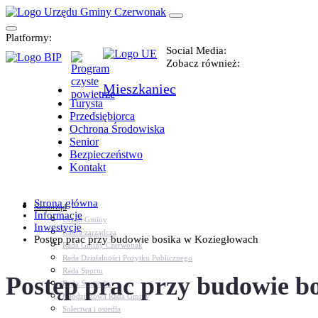
Platformy:
Social Media:
Zobacz również:
Mieszkaniec
Turysta
Przedsiębiorca
Ochrona Środowiska
Senior
Bezpieczeństwo
Kontakt
Strona główna
Samorząd
Informacje
Urząd Gminy
Inwestycje
Kadra zarządcza
Postęp prac przy budowie bosika w Koziegłowach
Rada Gminy Czerwonak
Rada Działalności Pożytku Publicznego
Rada Sportu
Postęp prac przy budowie b
Rada Seniorów
Młodzieżowa Rada Gminy
Sołectwa i osiedla