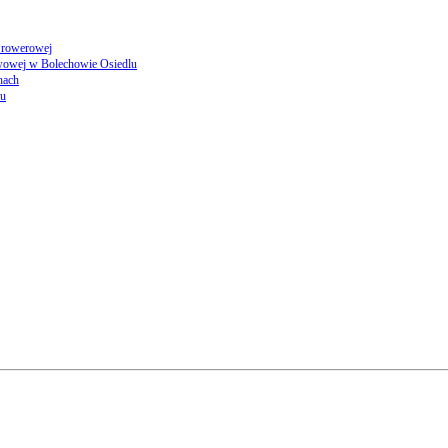
i rowerowej
awowej w Bolechowie Osiedlu
nach
lu