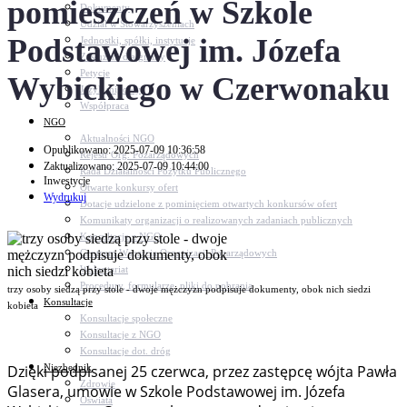
pomieszczeń w Szkole
Dokumenty
Udział w Stowarzyszeniach
Podstawowej im. Józefa
Jednostki, spółki, instytucje
Zasłużeni dla gminy
Petycje
Wybickiego w Czerwonaku
Język migowy
Współpraca
NGO
Aktualności NGO
Opublikowano: 2025-07-09 10:36:58
Rejestr Org. Pozarządowych
Zaktualizowano: 2025-07-09 10:44:00
Rada Działalności Pożytku Publicznego
Inwestycje
Otwarte konkursy ofert
Wydrukuj
Dotacje udzielone z pominięciem otwartych konkursów ofert
Komunikaty organizacji o realizowanych zadaniach publicznych
Konsultacje z NGO
Centrum Wsparcia Organizacji Pozarządowych
Wolontariat
Procedury, formularze, pliki do pobrania
trzy osoby siedzą przy stole - dwoje mężczyzn podpisuje dokumenty, obok nich siedzi
Konsultacje
kobieta
Konsultacje społeczne
Konsultacje z NGO
Konsultacje dot. dróg
Niezbędnik
Dzięki podpisanej 25 czerwca, przez zastępcę wójta Pawła
Zdrowie
Glasera, umowie w Szkole Podstawowej im. Józefa
Oświata