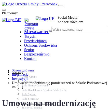
Platformy:
Social Media:
Zobacz również:
Mieszkaniec
Turysta
Przedsiębiorca
Ochrona Środowiska
Senior
Bezpieczeństwo
Kontakt
Strona główna
Samorząd
Informacje
Urząd Gminy
Inwestycje
Kadra zarządcza
Umowa na modernizację pomieszczeń w Szkole Podstawowej
Rada Gminy Czerwonak
im. [...]
Rada Działalności Pożytku Publicznego
Rada Sportu
Rada Seniorów
Umowa na modernizację
Młodzieżowa Rada Gminy
Sołectwa i osiedla