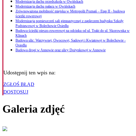
Modernizacja dachu przedszkola w Owińskach
Modernizacja dachu pałacu w Owińskach
Zrównoważona mobilność miejska w Metropolii Poznań – Etap II - budowa
ścieżki rowerowej
Modernizacja pomieszczeń sali gimnastycznej z zapleczem budynku Szkoły
Podstawowej w Bolechowie Osiedlu
Budowa ścieżki pieszo-rowerowej na odcinku od ul. Trakt do ul. Skorownka w
Klinach
Budowa ulic: Warzywnej, Owocowej, Sadowej i Kwiatowej w Bolechowie -
Osiedlu
Budowa drogi w Annowie oraz ulicy Dożynkowej w Annowie
Udostępnij ten wpis na:
ZGŁOŚ BŁĄD
DOSTOSUJ
Galeria zdjęć