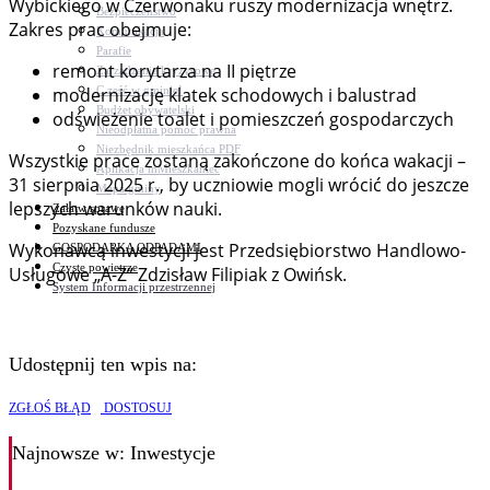
Wybickiego w Czerwonaku ruszy modernizacja wnętrz.
Bezpieczeństwo
Zakres prac obejmuje:
Komunikacja
Parafie
remont korytarza na II piętrze
Zarządzanie kryzysowe
C.ześć w gminie!
modernizację klatek schodowych i balustrad
Budżet obywatelski
odświeżenie toalet i pomieszczeń gospodarczych
Nieodpłatna pomoc prawna
Niezbędnik mieszkańca PDF
Wszystkie prace zostaną zakończone do końca wakacji –
Aplikacja mMieszkaniec
31 sierpnia 2025 r., by uczniowie mogli wrócić do jeszcze
Mapa gminy
lepszych warunków nauki.
Załatw sprawę
Pozyskane fundusze
Wykonawcą inwestycji jest Przedsiębiorstwo Handlowo-
GOSPODARKA ODPADAMI
Czyste powietrze
Usługowe „A-Z” Zdzisław Filipiak z Owińsk.
System Informacji przestrzennej
Udostępnij ten wpis na:
ZGŁOŚ BŁĄD
DOSTOSUJ
Najnowsze
w: Inwestycje