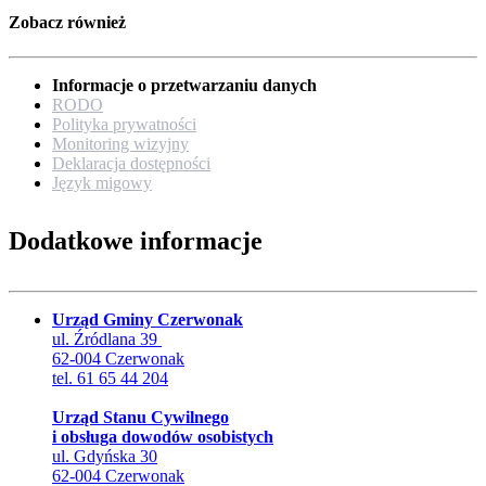
Zobacz również
Informacje o przetwarzaniu danych
RODO
Polityka prywatności
Monitoring wizyjny
Deklaracja dostępności
Język migowy
Dodatkowe informacje
Urząd Gminy Czerwonak
ul. Źródlana 39
62-004 Czerwonak
tel. 61 65 44 204
Urząd Stanu Cywilnego
i obsługa dowodów osobistych
ul. Gdyńska 30
62-004 Czerwonak