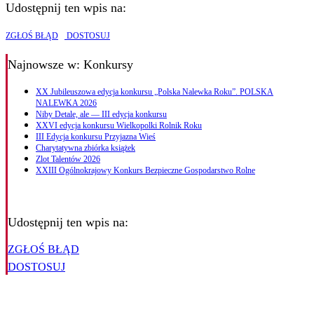
Udostępnij ten wpis na:
ZGŁOŚ BŁĄD
DOSTOSUJ
Najnowsze
w: Konkursy
XX Jubileuszowa edycja konkursu „Polska Nalewka Roku”. POLSKA
NALEWKA 2026
Niby Detale, ale — III edycja konkursu
XXVI edycja konkursu Wielkopolki Rolnik Roku
III Edycja konkursu Przyjazna Wieś
Charytatywna zbiórka książek
Zlot Talentów 2026
XXIII Ogólnokrajowy Konkurs Bezpieczne Gospodarstwo Rolne
Udostępnij ten wpis na:
ZGŁOŚ BŁĄD
DOSTOSUJ