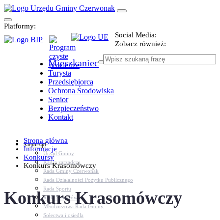
Platformy:
Social Media:
Zobacz również:
Mieszkaniec
Turysta
Przedsiębiorca
Ochrona Środowiska
Senior
Bezpieczeństwo
Kontakt
Strona główna
Samorząd
Informacje
Urząd Gminy
Konkursy
Kadra zarządcza
Konkurs Krasomówczy
Rada Gminy Czerwonak
Rada Działalności Pożytku Publicznego
Rada Sportu
Konkurs Krasomówczy
Rada Seniorów
Młodzieżowa Rada Gminy
Sołectwa i osiedla