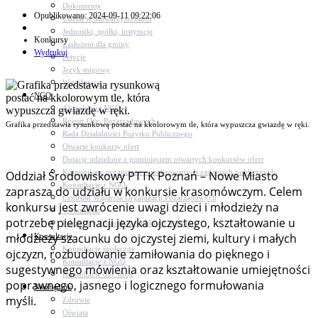
Dokumenty
Opublikowano: 2024-09-11 09:22:06
Udział w Stowarzyszeniach
Jednostki, spółki, instytucje
Konkursy
Zasłużeni dla gminy
Wydrukuj
Petycje
Język migowy
Współpraca
NGO
Aktualności NGO
Rejestr Org. Pozarządowych
Grafika przedstawia rysunkową postać na kkolorowym tle, która wypuszcza gwiazdę w ręki.
Rada Działalności Pożytku Publicznego
Otwarte konkursy ofert
Dotacje udzielone z pominięciem otwartych konkursów ofert
Komunikaty organizacji o realizowanych zadaniach publicznych
Oddział Środowiskowy PTTK Poznań – Nowe Miasto
Konsultacje z NGO
zaprasza do udziału w konkursie krasomówczym. Celem
Centrum Wsparcia Organizacji Pozarządowych
konkursu jest zwrócenie uwagi dzieci i młodzieży na
Wolontariat
potrzebę pielęgnacji języka ojczystego, kształtowanie u
Procedury, formularze, pliki do pobrania
młodzieży szacunku do ojczystej ziemi, kultury i małych
Konsultacje
Konsultacje społeczne
ojczyzn, rozbudowanie zamiłowania do pięknego i
Konsultacje z NGO
sugestywnego mówienia oraz kształtowanie umiejętności
Konsultacje dot. dróg
poprawnego, jasnego i logicznego formułowania
Niezbędnik
myśli.
Zdrowie
Oświata