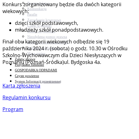
Konkurs zorganizowany będzie dla dwóch kategorii
Bezpieczeństwo
Komunikacja
wiekowych:
Parafie
Zarządzanie kryzysowe
dzieci szkół podstawowych,
C.ześć w gminie!
młodzieży szkół ponadpodstawowych.
Budżet obywatelski
Nieodpłatna pomoc prawna
Finał obu kategorii wiekowych odbędzie się 19
Niezbędnik mieszkańca PDF
października 2024 r. (sobota) o godz. 10.30 w Ośrodku
Aplikacja mMieszkaniec
Mapa gminy
Szkolno-Wychowawczym dla Dzieci Niesłyszących w
Załatw sprawę
Poznaniu (Poznań-Śródka)ul. Bydgoska 4a.
Pozyskane fundusze
GOSPODARKA ODPADAMI
Czyste powietrze
System Informacji przestrzennej
Karta zgłoszenia
Regulamin konkursu
Program