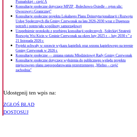
Poznańskiej - część A
Konsultacje społeczne dotyczące MPZP „Bolechowo-Osiedle – rejon ulic:
Owocowej i Granicznej”
Konsultacje społeczne projektu Lokalnego Planu Deinstytucjonalizacji i Rozwoju
Usług Społecznych dla Gminy Czerwonak na lata 2026-2030 wraz z Diagnozą
potrzeb i potencjału wspólnoty samorządowej
Uzupełnienie protokołu z przebiegu konsultacji społecznych „Sołeckiej Strategii
Rozwoju Wsi Kicin w Gminie Czerwonak na okres luty 2025 r. – luty 2030 r.” z
21 listopada 2026 r.
Projekt uchwały w sprawie wykazu kąpielisk oraz sezonu kąpielowego na terenie
Gminy Czerwonak w 2026 r.
Konsultacje społeczne — zmiana statutu Młodzieżowej Rady Gminy Czerwonak
Konsultacje społeczne dotyczące wyłożenia do publicznego wglądu projektu
miejscowego planu zagospodarowania przestrzennego „Mielno – część
zachodnia”
Udostępnij ten wpis na:
ZGŁOŚ BŁĄD
DOSTOSUJ