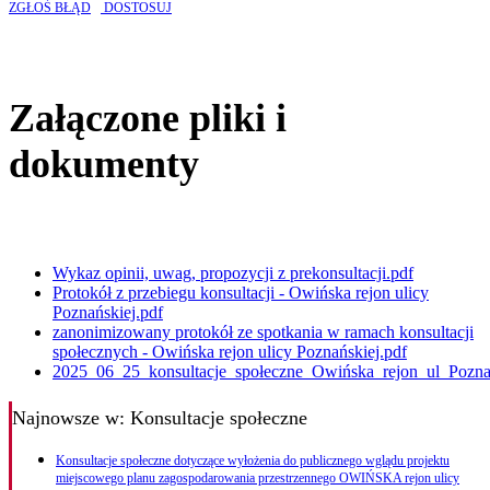
ZGŁOŚ BŁĄD
DOSTOSUJ
Załączone pliki i
dokumenty
Wykaz opinii, uwag, propozycji z prekonsultacji.pdf
Protokół z przebiegu konsultacji - Owińska rejon ulicy
Poznańskiej.pdf
zanonimizowany protokół ze spotkania w ramach konsultacji
społecznych - Owińska rejon ulicy Poznańskiej.pdf
2025_06_25_konsultacje_społeczne_Owińska_rejon_ul_Poznań
Najnowsze
w: Konsultacje społeczne
Konsultacje społeczne dotyczące wyłożenia do publicznego wglądu projektu
miejscowego planu zagospodarowania przestrzennego OWIŃSKA rejon ulicy