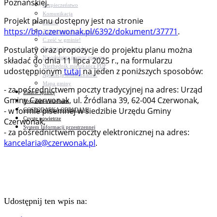
Poznańskiej.
Bezpieczeństwo
Komunikacja
Projekt planu dostępny jest na stronie
Parafie
https://bip.czerwonak.pl/6392/dokument/37771
.
Zarządzanie kryzysowe
C.ześć w gminie!
Postulaty oraz propozycje do projektu planu można
Budżet obywatelski
Nieodpłatna pomoc prawna
składać do dnia 11 lipca 2025 r., na formularzu
Niezbędnik mieszkańca PDF
udostępnionym
tutaj
na jeden z poniższych sposobów:
Aplikacja mMieszkaniec
Mapa gminy
- za pośrednictwem poczty tradycyjnej na adres: Urząd
Załatw sprawę
Gminy Czerwonak, ul. Źródlana 39, 62-004 Czerwonak,
Pozyskane fundusze
- w formie pisemnej w siedzibie Urzędu Gminy
GOSPODARKA ODPADAMI
Czyste powietrze
Czerwonak,
System Informacji przestrzennej
- za pośrednictwem poczty elektronicznej na adres:
kancelaria@czerwonak.pl
.
Udostępnij ten wpis na: