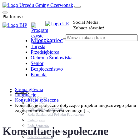
Platformy:
Social Media:
Zobacz również:
Mieszkaniec
Turysta
Przedsiębiorca
Ochrona Środowiska
Senior
Bezpieczeństwo
Kontakt
Strona główna
Samorząd
Informacje
Urząd Gminy
Konsultacje społeczne
Kadra zarządcza
Konsultacje społeczne dotyczące projektu miejscowego planu
Rada Gminy Czerwonak
zagospodarowania przestrzennego [...]
Rada Działalności Pożytku Publicznego
Rada Sportu
Rada Seniorów
Konsultacje społeczne
Młodzieżowa Rada Gminy
Sołectwa i osiedla