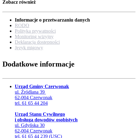
Zobacz również
Informacje o przetwarzaniu danych
RODO
Polityka prywatności
Monitoring wizyjny
Deklaracja dostępności
Język migowy
Dodatkowe informacje
Urząd Gminy Czerwonak
ul. Źródlana 39
62-004 Czerwonak
tel. 61 65 44 204
Urząd Stanu Cywilnego
i obsługa dowodów osobistych
ul. Gdyńska 30
62-004 Czerwonak
tel. 61 65 44 239 (USC)