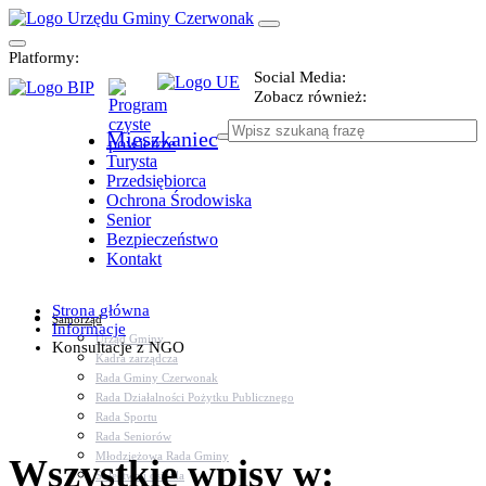
Platformy:
Social Media:
Zobacz również:
Mieszkaniec
Turysta
Przedsiębiorca
Ochrona Środowiska
Senior
Bezpieczeństwo
Kontakt
Strona główna
Samorząd
Informacje
Urząd Gminy
Konsultacje z NGO
Kadra zarządcza
Rada Gminy Czerwonak
Rada Działalności Pożytku Publicznego
Rada Sportu
Rada Seniorów
Młodzieżowa Rada Gminy
Wszystkie wpisy w:
Sołectwa i osiedla