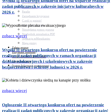
Wyniki II otwartego konkursu ofert na wsparcie realizacji
Bezpieczeństwo
zadań publicznych w zakresie inicjatyw kulturalnych w
Komunikacja
2026 r.
Parafie
Zarządzanie kryzysowe
C.ześć w gminie!
Budżet obywatelski
Nieodpłatna pomoc prawna
Niezbędnik mieszkańca PDF
zobacz więcej
Aplikacja mMieszkaniec
Mapa gminy
Załatw sprawę
Wyniki II otwartego konkursu ofert na powierzenie
Pozyskane fundusze
realizacji zadań publicznych w ramach organizacji
GOSPODARKA ODPADAMI
działań edukacyjnych i szkoleniowych w zakresie
Czyste powietrze
System Informacji przestrzennej
bezpieczeństwa i ochrony ludności w 2026 r.
zobacz więcej
Ogłoszenie II otwartego konkursu ofert na powierzenie
realizacji zadań publicznych w zakresie organizacji zajęć