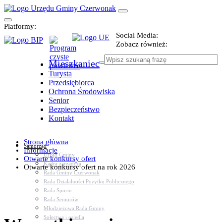
Platformy:
Social Media:
Zobacz również:
Mieszkaniec
Turysta
Przedsiębiorca
Ochrona Środowiska
Senior
Bezpieczeństwo
Kontakt
Strona główna
Samorząd
Informacje
Urząd Gminy
Otwarte konkursy ofert
Kadra zarządcza
Otwarte konkursy ofert na rok 2026
Rada Gminy Czerwonak
Rada Działalności Pożytku Publicznego
Rada Sportu
Rada Seniorów
Młodzieżowa Rada Gminy
Sołectwa i osiedla