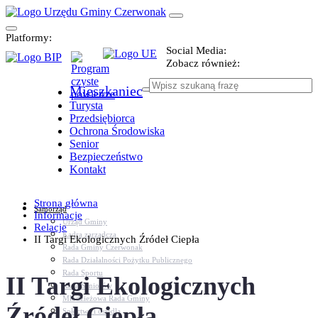
Platformy:
Social Media:
Zobacz również:
Mieszkaniec
Turysta
Przedsiębiorca
Ochrona Środowiska
Senior
Bezpieczeństwo
Kontakt
Strona główna
Samorząd
Informacje
Urząd Gminy
Relacje
Kadra zarządcza
II Targi Ekologicznych Źródeł Ciepła
Rada Gminy Czerwonak
Rada Działalności Pożytku Publicznego
Rada Sportu
II Targi Ekologicznych
Rada Seniorów
Młodzieżowa Rada Gminy
Źródeł Ciepła
Sołectwa i osiedla