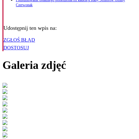
Podsumowanie ostatniego posiedzenia III kadencji Rady Seniorów Gminy
Czerwonak
Udostępnij ten wpis na:
ZGŁOŚ BŁĄD
DOSTOSUJ
Galeria zdjęć