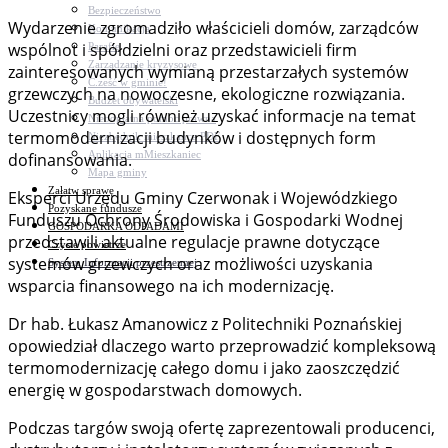
Bezpieczeństwo
Wydarzenie zgromadziło właścicieli domów, zarządców
Komunikacja
wspólnot i spółdzielni oraz przedstawicieli firm
Parafie
Zarządzanie kryzysowe
zainteresowanych wymianą przestarzałych systemów
C.ześć w gminie!
grzewczych na nowoczesne, ekologiczne rozwiązania.
Budżet obywatelski
Uczestnicy mogli również uzyskać informacje na temat
Nieodpłatna pomoc prawna
termomodernizacji budynków i dostępnych form
Niezbędnik mieszkańca PDF
Aplikacja mMieszkaniec
dofinansowania.
Mapa gminy
Załatw sprawę
Eksperci Urzędu Gminy Czerwonak i Wojewódzkiego
Pozyskane fundusze
Funduszu Ochrony Środowiska i Gospodarki Wodnej
GOSPODARKA ODPADAMI
przedstawili aktualne regulacje prawne dotyczące
Czyste powietrze
systemów grzewczych oraz możliwości uzyskania
System Informacji przestrzennej
wsparcia finansowego na ich modernizację.
Dr hab. Łukasz Amanowicz z Politechniki Poznańskiej
opowiedział dlaczego warto przeprowadzić kompleksową
termomodernizację całego domu i jako zaoszczędzić
energię w gospodarstwach domowych.
Podczas targów swoją ofertę zaprezentowali producenci,