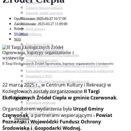
Dokumenty
Udział w Stowarzyszeniach
Jednostki, spółki, instytucje
Zasłużeni dla gminy
Opublikowano: 2025-03-27 10:57:00
Petycje
Zaktualizowano: 2025-03-27 11:09:00
Relacje
Język migowy
Wydrukuj
Współpraca
NGO
Aktualności NGO
Rejestr Org. Pozarządowych
Rada Działalności Pożytku Publicznego
Otwarte konkursy ofert
II Targi Ekologicznych Źródeł Ogrzewania, logotypy organizatorów i wystawców
Dotacje udzielone z pominięciem otwartych konkursów ofert
Komunikaty organizacji o realizowanych zadaniach publicznych
Konsultacje z NGO
Centrum Wsparcia Organizacji Pozarządowych
22 marca 2025 r., w Centrum Kultury i Rekreacji w
Wolontariat
Koziegłowach zostały zorganizowane
II Targi
Procedury, formularze, pliki do pobrania
Ekologicznych Źródeł Ciepła w gminie Czerwonak
.
Konsultacje
Konsultacje społeczne
Organizatorem wydarzenia była
Urząd Gminy
Konsultacje z NGO
Konsultacje dot. dróg
Czerwonak
, a partnerami wspierającymi
- Powiat
Niezbędnik
Poznański i Wojewódzki Fundusz Ochrony
Zdrowie
Środowiska i Gospodarki Wodnej.
Oświata