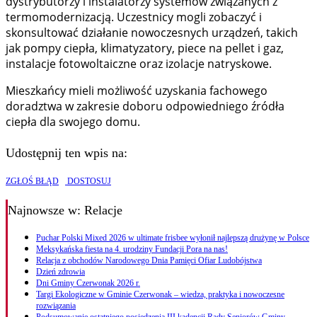
dystrybutorzy i instalatorzy systemów związanych z
termomodernizacją. Uczestnicy mogli zobaczyć i
skonsultować działanie nowoczesnych urządzeń, takich
jak pompy ciepła, klimatyzatory, piece na pellet i gaz,
instalacje fotowoltaiczne oraz izolacje natryskowe.
Mieszkańcy mieli możliwość uzyskania fachowego
doradztwa w zakresie doboru odpowiedniego źródła
ciepła dla swojego domu.
Udostępnij ten wpis na:
ZGŁOŚ BŁĄD
DOSTOSUJ
Najnowsze
w: Relacje
Puchar Polski Mixed 2026 w ultimate frisbee wyłonił najlepszą drużynę w Polsce
Meksykańska fiesta na 4. urodziny Fundacji Pora na nas!
Relacja z obchodów Narodowego Dnia Pamięci Ofiar Ludobójstwa
Dzień zdrowia
Dni Gminy Czerwonak 2026 r.
Targi Ekologiczne w Gminie Czerwonak – wiedza, praktyka i nowoczesne
rozwiązania