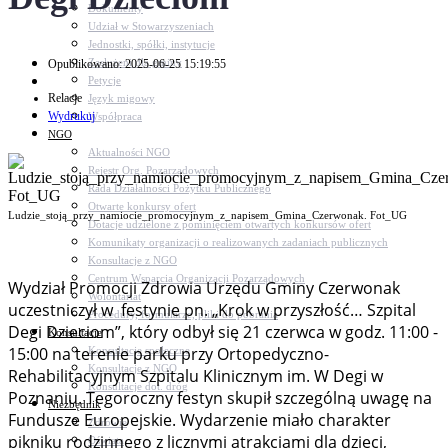
Dokumenty
Udział w Stowarzyszeniach
Jednostki, spółki, instytucje
Zasłużeni dla gminy
Opublikowano: 2025-06-25 15:19:55
Petycje
Relacje
Język migowy
Wydrukuj
Współpraca
NGO
Aktualności NGO
Rejestr Org. Pozarządowych
Rada Działalności Pożytku Publicznego
Otwarte konkursy ofert
Ludzie_stoją_przy_namiocie_promocyjnym_z_napisem_Gmina_Czerwonak. Fot_UG
Dotacje udzielone z pominięciem otwartych konkursów ofert
Komunikaty organizacji o realizowanych zadaniach publicznych
Konsultacje z NGO
Centrum Wsparcia Organizacji Pozarządowych
Wydział Promocji Zdrowia Urzędu Gminy Czerwonak
Wolontariat
uczestniczył w festynie pn. „Krok w przyszłość… Szpital
Procedury, formularze, pliki do pobrania
Degi Dzieciom”, który odbył się 21 czerwca w godz. 11:00 -
Konsultacje
15:00 na terenie parku przy Ortopedyczno-
Konsultacje społeczne
Konsultacje z NGO
Rehabilitacyjnym Szpitalu Klinicznym im. W Degi w
Konsultacje dot. dróg
Poznaniu. Tegoroczny festyn skupił szczególną uwagę na
Niezbędnik
Fundusze Europejskie. Wydarzenie miało charakter
Zdrowie
pikniku rodzinnego z licznymi atrakcjami dla dzieci,
Oświata