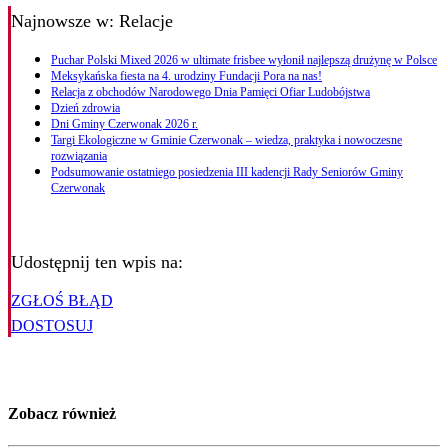
Najnowsze
w: Relacje
Puchar Polski Mixed 2026 w ultimate frisbee wyłonił najlepszą drużynę w Polsce
Meksykańska fiesta na 4. urodziny Fundacji Pora na nas!
Relacja z obchodów Narodowego Dnia Pamięci Ofiar Ludobójstwa
Dzień zdrowia
Dni Gminy Czerwonak 2026 r.
Targi Ekologiczne w Gminie Czerwonak – wiedza, praktyka i nowoczesne
rozwiązania
Podsumowanie ostatniego posiedzenia III kadencji Rady Seniorów Gminy
Czerwonak
Udostępnij ten wpis na:
ZGŁOŚ BŁĄD
DOSTOSUJ
Zobacz również