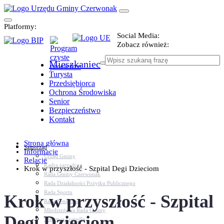
Platformy:
Social Media:
Zobacz również:
Mieszkaniec
Turysta
Przedsiębiorca
Ochrona Środowiska
Senior
Bezpieczeństwo
Kontakt
Strona główna
Samorząd
Informacje
Urząd Gminy
Relacje
Kadra zarządcza
Krok w przyszłość - Szpital Degi Dzieciom
Rada Gminy Czerwonak
Rada Działalności Pożytku Publicznego
Rada Sportu
Krok w przyszłość - Szpital
Rada Seniorów
Młodzieżowa Rada Gminy
Degi Dzieciom
Sołectwa i osiedla