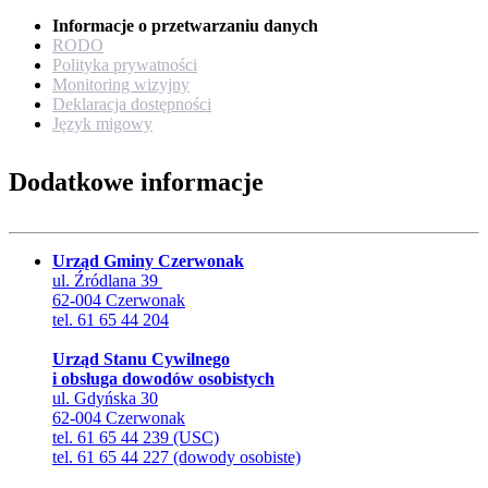
Informacje o przetwarzaniu danych
RODO
Polityka prywatności
Monitoring wizyjny
Deklaracja dostępności
Język migowy
Dodatkowe informacje
Urząd Gminy Czerwonak
ul. Źródlana 39
62-004 Czerwonak
tel. 61 65 44 204
Urząd Stanu Cywilnego
i obsługa dowodów osobistych
ul. Gdyńska 30
62-004 Czerwonak
tel. 61 65 44 239 (USC)
tel. 61 65 44 227 (dowody osobiste)