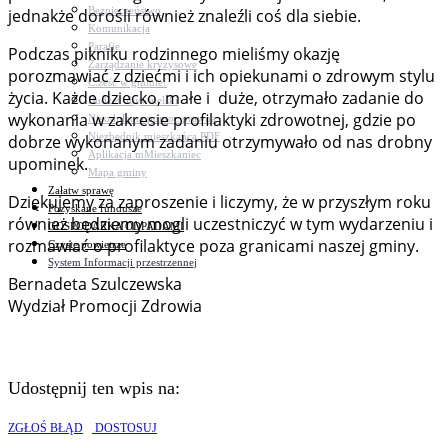
Bezpieczeństwo
jednakże dorośli również znaleźli coś dla siebie.
Komunikacja
Parafie
Podczas pikniku rodzinnego mieliśmy okazję
Zarządzanie kryzysowe
porozmawiać z dziećmi i ich opiekunami o zdrowym stylu
C.ześć w gminie!
życia. Każde dziecko, małe i duże, otrzymało zadanie do
Budżet obywatelski
wykonania w zakresie profilaktyki zdrowotnej, gdzie po
Nieodpłatna pomoc prawna
Niezbędnik mieszkańca PDF
dobrze wykonanym zadaniu otrzymywało od nas drobny
Aplikacja mMieszkaniec
upominek.
Mapa gminy
Załatw sprawę
Dziękujemy za zaproszenie i liczymy, że w przyszłym roku
Pozyskane fundusze
również będziemy mogli uczestniczyć w tym wydarzeniu i
GOSPODARKA ODPADAMI
rozmawiać o profilaktyce poza granicami naszej gminy.
Czyste powietrze
System Informacji przestrzennej
Bernadeta Szulczewska
Wydział Promocji Zdrowia
Udostępnij ten wpis na:
ZGŁOŚ BŁĄD
DOSTOSUJ