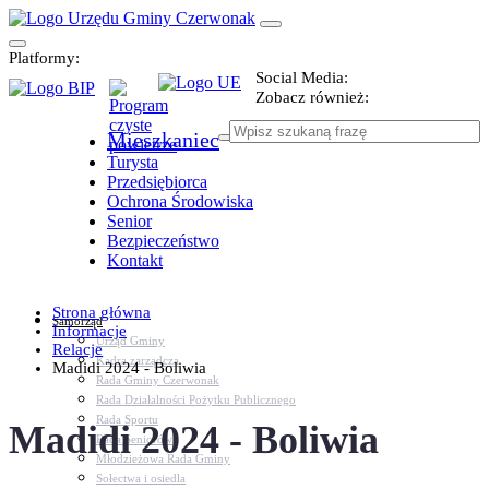
Platformy:
Social Media:
Zobacz również:
Mieszkaniec
Turysta
Przedsiębiorca
Ochrona Środowiska
Senior
Bezpieczeństwo
Kontakt
Strona główna
Samorząd
Informacje
Urząd Gminy
Relacje
Kadra zarządcza
Madidi 2024 - Boliwia
Rada Gminy Czerwonak
Rada Działalności Pożytku Publicznego
Rada Sportu
Madidi 2024 - Boliwia
Rada Seniorów
Młodzieżowa Rada Gminy
Sołectwa i osiedla