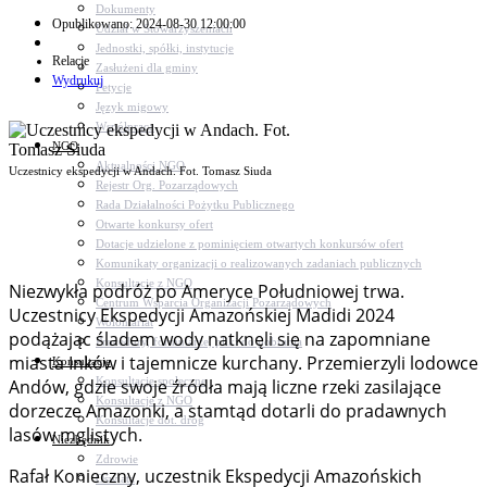
Dokumenty
Opublikowano: 2024-08-30 12:00:00
Udział w Stowarzyszeniach
Jednostki, spółki, instytucje
Relacje
Zasłużeni dla gminy
Wydrukuj
Petycje
Język migowy
Współpraca
NGO
Aktualności NGO
Uczestnicy ekspedycji w Andach. Fot. Tomasz Siuda
Rejestr Org. Pozarządowych
Rada Działalności Pożytku Publicznego
Otwarte konkursy ofert
Dotacje udzielone z pominięciem otwartych konkursów ofert
Komunikaty organizacji o realizowanych zadaniach publicznych
Konsultacje z NGO
Niezwykła podróż po Ameryce Południowej trwa.
Centrum Wsparcia Organizacji Pozarządowych
Uczestnicy Ekspedycji Amazońskiej Madidi 2024
Wolontariat
podążając śladem wody natknęli się na zapomniane
Procedury, formularze, pliki do pobrania
miasta Inków i tajemnicze kurchany. Przemierzyli lodowce
Konsultacje
Konsultacje społeczne
Andów, gdzie swoje źródła mają liczne rzeki zasilające
Konsultacje z NGO
dorzecze Amazonki, a stamtąd dotarli do pradawnych
Konsultacje dot. dróg
lasów mglistych.
Niezbędnik
Zdrowie
Rafał Konieczny, uczestnik Ekspedycji Amazońskich
Oświata