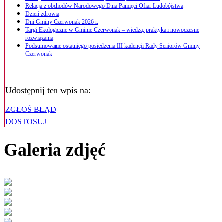
Relacja z obchodów Narodowego Dnia Pamięci Ofiar Ludobójstwa
Dzień zdrowia
Dni Gminy Czerwonak 2026 r.
Targi Ekologiczne w Gminie Czerwonak – wiedza, praktyka i nowoczesne
rozwiązania
Podsumowanie ostatniego posiedzenia III kadencji Rady Seniorów Gminy
Czerwonak
Udostępnij ten wpis na:
ZGŁOŚ BŁĄD
DOSTOSUJ
Galeria zdjęć