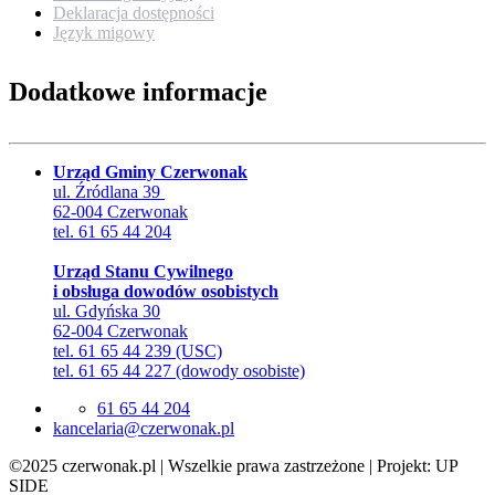
Deklaracja dostępności
Język migowy
Dodatkowe informacje
Urząd Gminy Czerwonak
ul. Źródlana 39
62-004 Czerwonak
tel. 61 65 44 204
Urząd Stanu Cywilnego
i obsługa dowodów osobistych
ul. Gdyńska 30
62-004 Czerwonak
tel. 61 65 44 239 (USC)
tel. 61 65 44 227 (dowody osobiste)
61 65 44 204
lp.kanowrezc@airalecnak
©2025 czerwonak.pl | Wszelkie prawa zastrzeżone | Projekt: UP
SIDE