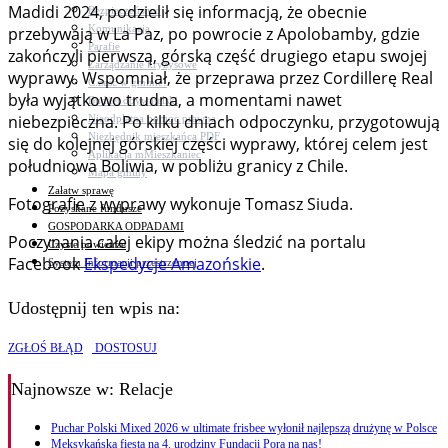
Madidi 2024, podzielił się informacją, że obecnie
Bezpieczeństwo
Komunikacja
przebywają w La Paz, po powrocie z Apolobamby, gdzie
Parafie
zakończyli pierwszą, górską część drugiego etapu swojej
Zarządzanie kryzysowe
wyprawy. Wspomniał, że przeprawa przez Cordillerę Real
C.ześć w gminie!
była wyjątkowo trudna, a momentami nawet
Budżet obywatelski
niebezpieczna. Po kilku dniach odpoczynku, przygotowują
Nieodpłatna pomoc prawna
Niezbędnik mieszkańca PDF
się do kolejnej górskiej części wyprawy, której celem jest
Aplikacja mMieszkaniec
południowa Boliwia, w pobliżu granicy z Chile.
Mapa gminy
Załatw sprawę
Fotografie z wyprawy wykonuje Tomasz Siuda.
Pozyskane fundusze
GOSPODARKA ODPADAMI
Poczynania całej ekipy można śledzić na portalu
Czyste powietrze
Facebook
Ekspedycje Amazońskie
.
System Informacji przestrzennej
Udostępnij ten wpis na:
ZGŁOŚ BŁĄD
DOSTOSUJ
Najnowsze
w: Relacje
Puchar Polski Mixed 2026 w ultimate frisbee wyłonił najlepszą drużynę w Polsce
Meksykańska fiesta na 4. urodziny Fundacji Pora na nas!