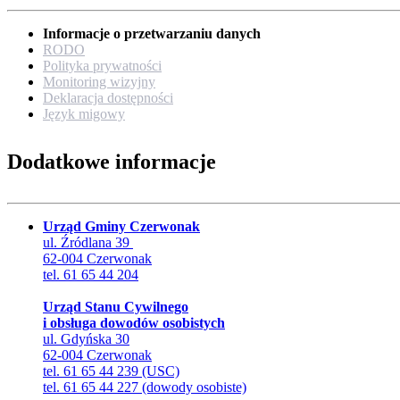
Informacje o przetwarzaniu danych
RODO
Polityka prywatności
Monitoring wizyjny
Deklaracja dostępności
Język migowy
Dodatkowe informacje
Urząd Gminy Czerwonak
ul. Źródlana 39
62-004 Czerwonak
tel. 61 65 44 204
Urząd Stanu Cywilnego
i obsługa dowodów osobistych
ul. Gdyńska 30
62-004 Czerwonak
tel. 61 65 44 239 (USC)
tel. 61 65 44 227 (dowody osobiste)