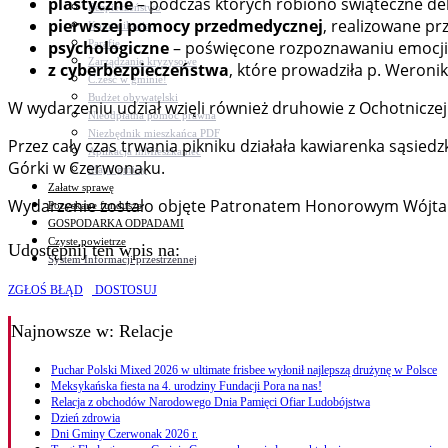
plastyczne
– podczas których robiono świąteczne dek
Bezpieczeństwo
pierwszej pomocy przedmedycznej
, realizowane prz
Komunikacja
Parafie
psychologiczne
– poświęcone rozpoznawaniu emocji 
Zarządzanie kryzysowe
z cyberbezpieczeństwa
, które prowadziła p. Weronik
C.ześć w gminie!
Budżet obywatelski
W wydarzeniu udział wzięli również druhowie z Ochotnicze
Nieodpłatna pomoc prawna
Niezbędnik mieszkańca PDF
Przez cały czas trwania pikniku działała kawiarenka sąsie
Aplikacja mMieszkaniec
Górki w Czerwonaku.
Mapa gminy
Załatw sprawę
Wydarzenie zostało objęte Patronatem Honorowym Wójta
Pozyskane fundusze
GOSPODARKA ODPADAMI
Czyste powietrze
Udostępnij ten wpis na:
System Informacji przestrzennej
ZGŁOŚ BŁĄD
DOSTOSUJ
Najnowsze
w: Relacje
Puchar Polski Mixed 2026 w ultimate frisbee wyłonił najlepszą drużynę w Polsce
Meksykańska fiesta na 4. urodziny Fundacji Pora na nas!
Relacja z obchodów Narodowego Dnia Pamięci Ofiar Ludobójstwa
Dzień zdrowia
Dni Gminy Czerwonak 2026 r.