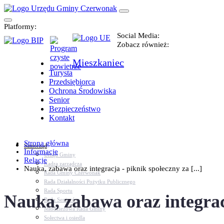
Platformy:
Social Media:
Zobacz również:
Mieszkaniec
Turysta
Przedsiębiorca
Ochrona Środowiska
Senior
Bezpieczeństwo
Kontakt
Strona główna
Samorząd
Informacje
Urząd Gminy
Relacje
Kadra zarządcza
Nauka, zabawa oraz integracja - piknik społeczny za [...]
Rada Gminy Czerwonak
Rada Działalności Pożytku Publicznego
Rada Sportu
Nauka, zabawa oraz integrac
Rada Seniorów
Młodzieżowa Rada Gminy
Sołectwa i osiedla