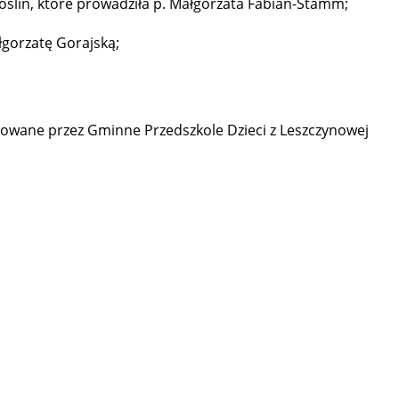
oślin, które prowadziła p. Małgorzata Fabian-Stamm;
gorzatę Gorajską;
gotowane przez Gminne Przedszkole Dzieci z Leszczynowej