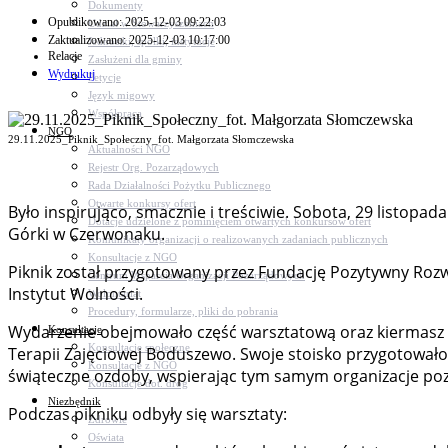
Dokumenty
Opublikowano: 2025-12-03 09:22:03
Udział w Stowarzyszeniach
Zaktualizowano: 2025-12-03 10:17:00
Jednostki, spółki, instytucje
Relacje
Zasłużeni dla gminy
Wydrukuj
Petycje
Język migowy
Współpraca
NGO
29.11.2025_Piknik_Społeczny_fot. Małgorzata Słomczewska
Aktualności NGO
Rejestr Org. Pozarządowych
Rada Działalności Pożytku Publicznego
Otwarte konkursy ofert
Było inspirująco, smacznie i treściwie. Sobota, 29 listop
Dotacje udzielone z pominięciem otwartych konkursów ofert
Górki w Czerwonaku.
Komunikaty organizacji o realizowanych zadaniach publicznych
Konsultacje z NGO
Piknik został przygotowany przez Fundację Pozytywny R
Centrum Wsparcia Organizacji Pozarządowych
Instytut Wolności.
Wolontariat
Procedury, formularze, pliki do pobrania
Wydarzenie obejmowało część warsztatową oraz kiermasz św
Konsultacje
Konsultacje społeczne
Terapii Zajęciowej Boduszewo. Swoje stoisko przygotowało
Konsultacje z NGO
świąteczne ozdoby, wspierając tym samym organizacje poza
Konsultacje dot. dróg
Niezbędnik
Podczas pikniku odbyły się warsztaty:
Zdrowie
Oświata