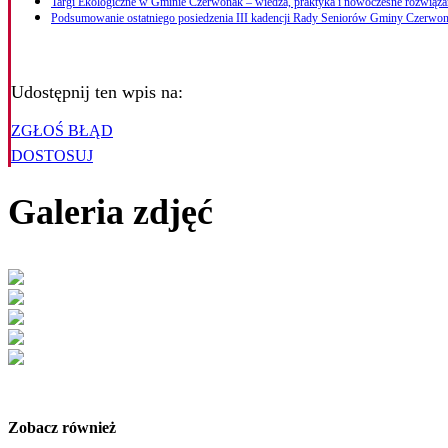
Targi Ekologiczne w Gminie Czerwonak – wiedza, praktyka i nowoczesne rozwiąza
Podsumowanie ostatniego posiedzenia III kadencji Rady Seniorów Gminy Czerwo
Udostępnij ten wpis na:
ZGŁOŚ BŁĄD
DOSTOSUJ
Galeria zdjęć
Zobacz również