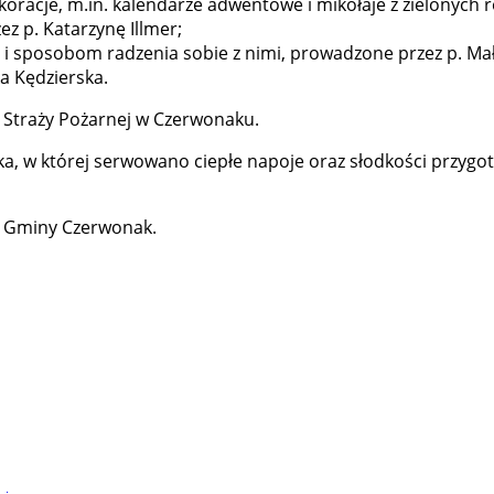
oracje, m.in. kalendarze adwentowe i mikołaje z zielonych r
ez p. Katarzynę Illmer;
i sposobom radzenia sobie z nimi, prowadzone przez p. Mał
a Kędzierska.
j Straży Pożarnej w Czerwonaku.
dzka, w której serwowano ciepłe napoje oraz słodkości przy
 Gminy Czerwonak.