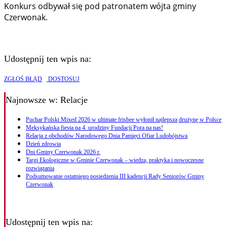
Konkurs odbywał się pod patronatem wójta gminy
Czerwonak.
Udostępnij ten wpis na:
ZGŁOŚ BŁĄD
DOSTOSUJ
Najnowsze
w: Relacje
Puchar Polski Mixed 2026 w ultimate frisbee wyłonił najlepszą drużynę w Polsce
Meksykańska fiesta na 4. urodziny Fundacji Pora na nas!
Relacja z obchodów Narodowego Dnia Pamięci Ofiar Ludobójstwa
Dzień zdrowia
Dni Gminy Czerwonak 2026 r.
Targi Ekologiczne w Gminie Czerwonak – wiedza, praktyka i nowoczesne
rozwiązania
Podsumowanie ostatniego posiedzenia III kadencji Rady Seniorów Gminy
Czerwonak
Udostępnij ten wpis na: