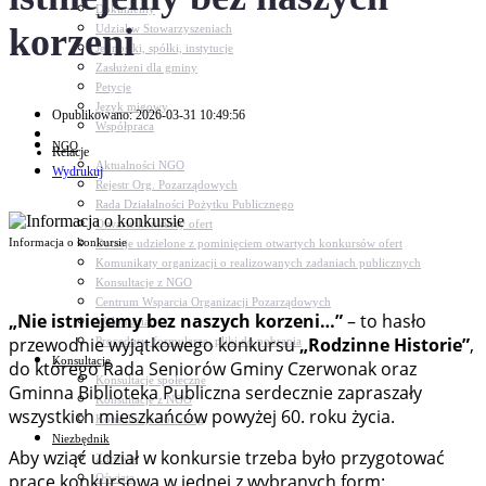
Dokumenty
korzeni
Udział w Stowarzyszeniach
Jednostki, spółki, instytucje
Zasłużeni dla gminy
Petycje
Język migowy
Opublikowano: 2026-03-31 10:49:56
Współpraca
NGO
Relacje
Aktualności NGO
Wydrukuj
Rejestr Org. Pozarządowych
Rada Działalności Pożytku Publicznego
Otwarte konkursy ofert
Informacja o konkursie
Dotacje udzielone z pominięciem otwartych konkursów ofert
Komunikaty organizacji o realizowanych zadaniach publicznych
Konsultacje z NGO
Centrum Wsparcia Organizacji Pozarządowych
„Nie istniejemy bez naszych korzeni…”
– to hasło
Wolontariat
przewodnie wyjątkowego konkursu
„Rodzinne Historie”
,
Procedury, formularze, pliki do pobrania
Konsultacje
do którego Rada Seniorów Gminy Czerwonak oraz
Konsultacje społeczne
Gminna Biblioteka Publiczna serdecznie zapraszały
Konsultacje z NGO
wszystkich mieszkańców powyżej 60. roku życia.
Konsultacje dot. dróg
Niezbędnik
Aby wziąć udział w konkursie trzeba było przygotować
Zdrowie
pracę konkursową w jednej z wybranych form:
Oświata