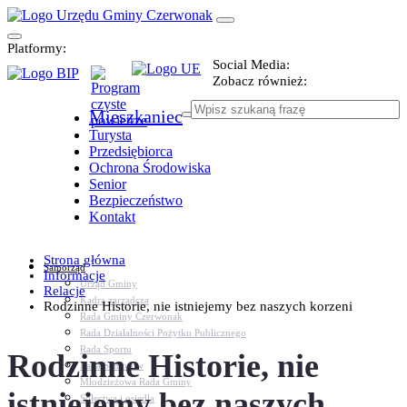
Platformy:
Social Media:
Zobacz również:
Mieszkaniec
Turysta
Przedsiębiorca
Ochrona Środowiska
Senior
Bezpieczeństwo
Kontakt
Strona główna
Samorząd
Informacje
Urząd Gminy
Relacje
Kadra zarządcza
Rodzinne Historie, nie istniejemy bez naszych korzeni
Rada Gminy Czerwonak
Rada Działalności Pożytku Publicznego
Rada Sportu
Rodzinne Historie, nie
Rada Seniorów
Młodzieżowa Rada Gminy
istniejemy bez naszych
Sołectwa i osiedla