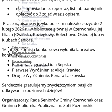
Bezpieczeństwo
Komunikacja
esej, opowiadanie, reportaż, list lub pamiętnik
Parafie
dołączyć do 3 zdjęć wraz z opisem.
Zarządzanie kryzysowe
C.ześć w gminie!
Prace napisane w języku polskim należało złożyć do 2
Budżet obywatelski
lutego 2026 r. w bibliotece głównej w Czerwonaku, jej
Nieodpłatna pomoc prawna
filiach (Owińska, Koziegłowy, Bolechowo-Osiedle) lub w
Niezbędnik mieszkańca PDF
Aplikacja mMieszkaniec
Klubach Seniora.
Mapa gminy
Załatw sprawę
16 lutego komisja konkursowa wyłoniła laureatów
Pozyskane fundusze
konkursu:
GOSPODARKA ODPADAMI
Czyste powietrze
Pierwsza Nagroda: Lidia Sepska
System Informacji przestrzennej
Pierwsze Wyróżnienie: Alicja Krawiec
Drugie Wyróżnienie: Renata Laskowska
Serdecznie gratulujemy zwyciężczyniom pasji do
odkrywania rodzinnych dziejów!
Organizatorzy: Rada Seniorów Gminy Czerwonak oraz
Gminna Biblioteka Publiczna im. Zofii Poznańskiej.