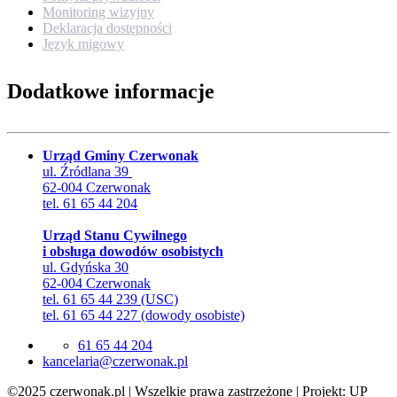
Monitoring wizyjny
Deklaracja dostępności
Język migowy
Dodatkowe informacje
Urząd Gminy Czerwonak
ul. Źródlana 39
62-004 Czerwonak
tel. 61 65 44 204
Urząd Stanu Cywilnego
i obsługa dowodów osobistych
ul. Gdyńska 30
62-004 Czerwonak
tel. 61 65 44 239 (USC)
tel. 61 65 44 227 (dowody osobiste)
61 65 44 204
lp.kanowrezc@airalecnak
©2025 czerwonak.pl | Wszelkie prawa zastrzeżone | Projekt: UP