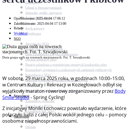
Dokumenty
Udział w Stowarzyszeniach
Jednostki, spółki, instytucje
Zasłużeni dla gminy
Opublikowano: 2025-04-04 17:06:12
Petycje
Zaktualizowano: 2025-04-04 17:13:00
Relacje
Język migowy
Wydrukuj
Współpraca
NGO
Aktualności NGO
Rejestr Org. Pozarządowych
Rada Działalności Pożytku Publicznego
Duża grupa osób na rowerach stacjonarnych. Fot. T. Szwajkowski
Otwarte konkursy ofert
Dotacje udzielone z pominięciem otwartych konkursów ofert
Komunikaty organizacji o realizowanych zadaniach publicznych
Konsultacje z NGO
W sobotę, 29 marca 2025 roku, w godzinach 10:00–15:00,
Centrum Wsparcia Organizacji Pozarządowych
w Centrum Kultury i Rekreacji w Koziegłowach odbył się
Wolontariat
wyjątkowy maraton rowerowy zorganizowany przez
Body
Procedury, formularze, pliki do pobrania
Konsultacje
Smile Studio
- Spring Cycling!
Konsultacje społeczne
Konsultacje z NGO
Z inicjatywy Moniki Łochowicz powstało wydarzenie, które
Konsultacje dot. dróg
połączyło ludzi z całej Polski wokół jednego celu – pomocy
Niezbędnik
osobom z niepełnosprawnościami.
Zdrowie
Oświata