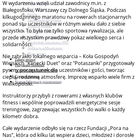
W wydarzeniu wzięli udział zawodnicy m.in. z
Bezpieczeństwo
Białegostoku, Warszawy czy Dolnego Śląska. Podczas
Komunikacja
Parafie
kilkugodzinnego maratonu na rowerach stacjonarnych
Zarządzanie kryzysowe
ponad stu uczestników w różnym wieku dało z siebie
C.ześć w gminie!
wszystko. To była nie tylko sportowa rywalizacja, ale
Budżet obywatelski
przede wszystkim prawdziwy pokaz wielkiego serca i
Nieodpłatna pomoc prawna
Niezbędnik mieszkańca PDF
solidarności.
Aplikacja mMieszkaniec
Mapa gminy
Nie zabrakło lokalnego wsparcia – Koła Gospodyń
Załatw sprawę
Wiejskich "Klinecki Duet" oraz "Potaszanki" przygotowały
Pozyskane fundusze
pyszny poczęstunek dla uczestników i gości, tworząc
GOSPODARKA ODPADAMI
ciepłą, rodzinną atmosferę. Imprezę wsparło wiele firm z
Czyste powietrze
System Informacji przestrzennej
Wielkopolski.
Instruktorzy przybyli z rowerami z własnych klubów
fitness i wspólnie poprowadzili energetyczne sesje
treningowe, zagrzewając wszystkich do walki o każdy
kilometr dobra.
Całe wydarzenie odbyło się na rzecz Fundacji „Pora na
Nas”, która od kilku lat wspiera dzieci, młodzież i dorosłe