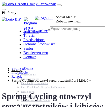
Platformy:
Social Media:
Zobacz również:
Mieszkaniec
Turysta
Przedsiębiorca
Ochrona Środowiska
Senior
Bezpieczeństwo
Kontakt
Strona główna
Samorząd
Informacje
Urząd Gminy
Relacje
Kadra zarządcza
Spring Cycling otowrzył serca uczestników i kibiców
Rada Gminy Czerwonak
Rada Działalności Pożytku Publicznego
Rada Sportu
Spring Cycling otowrzył
Rada Seniorów
Młodzieżowa Rada Gminy
serca uczestników i kibiców
Sołectwa i osiedla