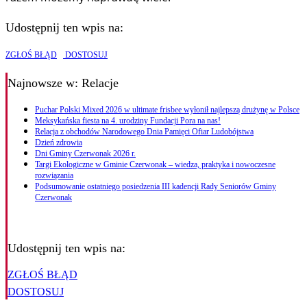
Udostępnij ten wpis na:
ZGŁOŚ BŁĄD
DOSTOSUJ
Najnowsze
w: Relacje
Puchar Polski Mixed 2026 w ultimate frisbee wyłonił najlepszą drużynę w Polsce
Meksykańska fiesta na 4. urodziny Fundacji Pora na nas!
Relacja z obchodów Narodowego Dnia Pamięci Ofiar Ludobójstwa
Dzień zdrowia
Dni Gminy Czerwonak 2026 r.
Targi Ekologiczne w Gminie Czerwonak – wiedza, praktyka i nowoczesne
rozwiązania
Podsumowanie ostatniego posiedzenia III kadencji Rady Seniorów Gminy
Czerwonak
Udostępnij ten wpis na:
ZGŁOŚ BŁĄD
DOSTOSUJ