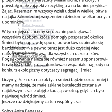
przeprowadzone warsztaty wielkanocne, na których
Bezpieczeństwo
powstały małe zajączki z recyklingu a na koniec przykicał
Komunikacja
Zając. Razem z nim wszyscy wzięli udział w wielkiej bitwie
Parafie
na jajka zakończonej wręczeniem dzieciom wielkanocnych
Zarządzanie kryzysowe
C.ześć w gminie!
upominków.
Budżet obywatelski
Nieodpłatna pomoc prawna
W tym miejscu chcemy serdecznie podziękować
Niezbędnik mieszkańca PDF
wszystkim osobom, które pomogły posprzątać okolicę.
Aplikacja mMieszkaniec
Śmieci było naprawdę sporo, bo worków uzbierało się
Mapa gminy
bardzo dużo. Na pewno teraz jest dużo czyściej więc
Załatw sprawę
Pozyskane fundusze
należą się wielkie brawa dla wszystkich uczestników.
GOSPODARKA ODPADAMI
Podziękowania należą się również naszemu sponsorowi-
Czyste powietrze
firmie EKO TOM, która ufundowała wspaniale nagrody na
System Informacji przestrzennej
konkurs ekologiczny dotyczący segregacji śmieci.
Liczymy, że z roku na rok tych śmieci będzie coraz mniej i
mamy nadzieję, że małe szklane buteleczki zostaną w
najbliższym czasie objęte kaucją zwrotną, gdyż ich było
najwięcej wśród śmieci.
Jeszcze raz dziękujemy za ten wspólny czas!
Sołtys Anita Banaszak