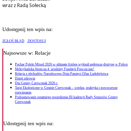
wraz z Radą Sołecką
Udostępnij ten wpis na:
ZGŁOŚ BŁĄD
DOSTOSUJ
Najnowsze
w: Relacje
Puchar Polski Mixed 2026 w ultimate frisbee wyłonił najlepszą drużynę w Polsce
Meksykańska fiesta na 4. urodziny Fundacji Pora na nas!
Relacja z obchodów Narodowego Dnia Pamięci Ofiar Ludobójstwa
Dzień zdrowia
Dni Gminy Czerwonak 2026 r.
Targi Ekologiczne w Gminie Czerwonak – wiedza, praktyka i nowoczesne
rozwiązania
Podsumowanie ostatniego posiedzenia III kadencji Rady Seniorów Gminy
Czerwonak
Udostępnij ten wpis na: