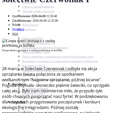
Dokumenty
Udział w Stowarzyszeniach
Jednostki, spółki, instytucje
Zasłużeni dla gminy
Opublikowano: 2026-04-08 12:26:48
Petycje
Zaktualizowano: 2026-04-08 12:32:00
Relacje
Język migowy
Wydrukuj
Współpraca
NGO
Aktualności NGO
Rejestr Org. Pozarządowych
Rada Działalności Pożytku Publicznego
Grupa dzieci pozująca z osobą przebraną za królika
Otwarte konkursy ofert
Dotacje udzielone z pominięciem otwartych konkursów ofert
Komunikaty organizacji o realizowanych zadaniach publicznych
Konsultacje z NGO
28 marca w Sołectwie Czerwonak I odbyła się akcja
Centrum Wsparcia Organizacji Pozarządowych
sprzątania świata połączona ze spotkaniem
Wolontariat
wielkanocnym "Najpierw sprzątanie, później kicanie".
Procedury, formularze, pliki do pobrania
Konsultacje
Pogoda dopisała- słoneczko pięknie świeciło, co sprzyjało
Konsultacje społeczne
całej akcji. Było nam niezmiernie miło, że przyszło tyle
Konsultacje z NGO
osób chcących posprzątać nasz fyrtel. W podziękowaniu
Konsultacje dot. dróg
dla wszystkich przygotowano poczęstunek i konkurs
Niezbędnik
ekologiczny z nagrodami. Później zostały
Zdrowie
Oświata