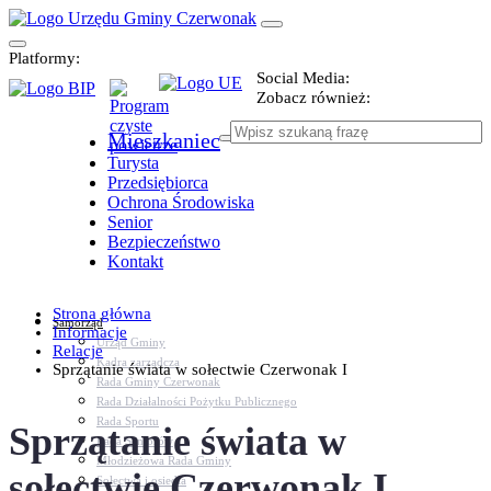
Platformy:
Social Media:
Zobacz również:
Mieszkaniec
Turysta
Przedsiębiorca
Ochrona Środowiska
Senior
Bezpieczeństwo
Kontakt
Strona główna
Samorząd
Informacje
Urząd Gminy
Relacje
Kadra zarządcza
Sprzątanie świata w sołectwie Czerwonak I
Rada Gminy Czerwonak
Rada Działalności Pożytku Publicznego
Rada Sportu
Sprzątanie świata w
Rada Seniorów
Młodzieżowa Rada Gminy
sołectwie Czerwonak I
Sołectwa i osiedla