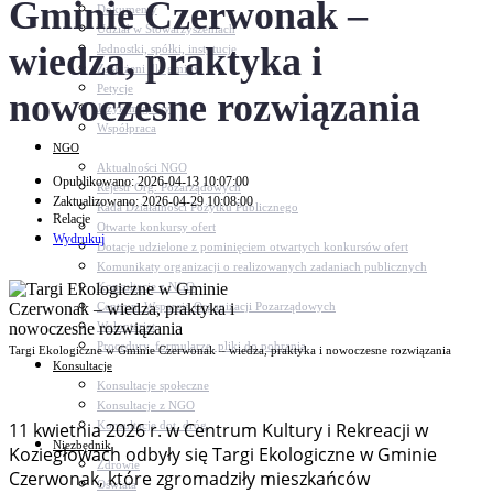
Gminie Czerwonak –
Dokumenty
Udział w Stowarzyszeniach
wiedza, praktyka i
Jednostki, spółki, instytucje
Zasłużeni dla gminy
Petycje
nowoczesne rozwiązania
Język migowy
Współpraca
NGO
Aktualności NGO
Opublikowano: 2026-04-13 10:07:00
Rejestr Org. Pozarządowych
Zaktualizowano: 2026-04-29 10:08:00
Rada Działalności Pożytku Publicznego
Relacje
Otwarte konkursy ofert
Wydrukuj
Dotacje udzielone z pominięciem otwartych konkursów ofert
Komunikaty organizacji o realizowanych zadaniach publicznych
Konsultacje z NGO
Centrum Wsparcia Organizacji Pozarządowych
Wolontariat
Procedury, formularze, pliki do pobrania
Targi Ekologiczne w Gminie Czerwonak – wiedza, praktyka i nowoczesne rozwiązania
Konsultacje
Konsultacje społeczne
Konsultacje z NGO
Konsultacje dot. dróg
11 kwietnia 2026 r. w Centrum Kultury i Rekreacji w
Niezbędnik
Koziegłowach odbyły się Targi Ekologiczne w Gminie
Zdrowie
Czerwonak, które zgromadziły mieszkańców
Oświata