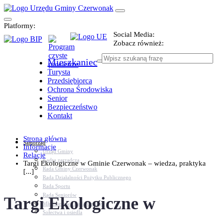
Platformy:
Social Media:
Zobacz również:
Mieszkaniec
Turysta
Przedsiębiorca
Ochrona Środowiska
Senior
Bezpieczeństwo
Kontakt
Strona główna
Samorząd
Informacje
Urząd Gminy
Relacje
Kadra zarządcza
Targi Ekologiczne w Gminie Czerwonak – wiedza, praktyka
Rada Gminy Czerwonak
[...]
Rada Działalności Pożytku Publicznego
Rada Sportu
Rada Seniorów
Targi Ekologiczne w
Młodzieżowa Rada Gminy
Sołectwa i osiedla