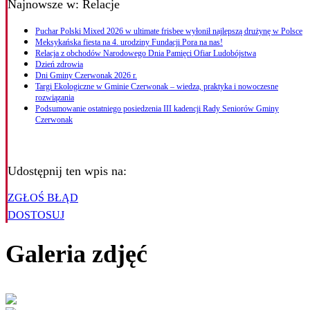
Najnowsze
w: Relacje
Puchar Polski Mixed 2026 w ultimate frisbee wyłonił najlepszą drużynę w Polsce
Meksykańska fiesta na 4. urodziny Fundacji Pora na nas!
Relacja z obchodów Narodowego Dnia Pamięci Ofiar Ludobójstwa
Dzień zdrowia
Dni Gminy Czerwonak 2026 r.
Targi Ekologiczne w Gminie Czerwonak – wiedza, praktyka i nowoczesne
rozwiązania
Podsumowanie ostatniego posiedzenia III kadencji Rady Seniorów Gminy
Czerwonak
Udostępnij ten wpis na:
ZGŁOŚ BŁĄD
DOSTOSUJ
Galeria zdjęć