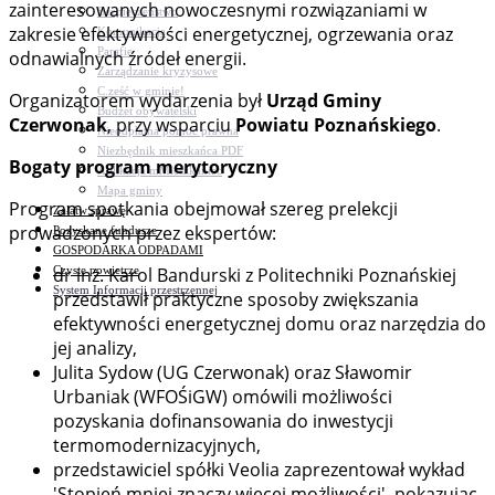
zainteresowanych nowoczesnymi rozwiązaniami w
Bezpieczeństwo
zakresie efektywności energetycznej, ogrzewania oraz
Komunikacja
Parafie
odnawialnych źródeł energii.
Zarządzanie kryzysowe
C.ześć w gminie!
Organizatorem wydarzenia był
Urząd Gminy
Budżet obywatelski
Czerwonak
, przy wsparciu
Powiatu Poznańskiego
.
Nieodpłatna pomoc prawna
Niezbędnik mieszkańca PDF
Bogaty program merytoryczny
Aplikacja mMieszkaniec
Mapa gminy
Program spotkania obejmował szereg prelekcji
Załatw sprawę
prowadzonych przez ekspertów:
Pozyskane fundusze
GOSPODARKA ODPADAMI
Czyste powietrze
dr inż. Karol Bandurski z Politechniki Poznańskiej
System Informacji przestrzennej
przedstawił praktyczne sposoby zwiększania
efektywności energetycznej domu oraz narzędzia do
jej analizy,
Julita Sydow (UG Czerwonak) oraz Sławomir
Urbaniak (WFOŚiGW) omówili możliwości
pozyskania dofinansowania do inwestycji
termomodernizacyjnych,
przedstawiciel spółki Veolia zaprezentował wykład
'Stopień mniej znaczy więcej możliwości', pokazując,