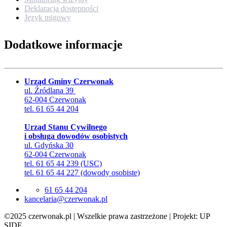
Deklaracja dostępności
Język migowy
Dodatkowe informacje
Urząd Gminy Czerwonak
ul. Źródlana 39
62-004 Czerwonak
tel. 61 65 44 204
Urząd Stanu Cywilnego
i obsługa dowodów osobistych
ul. Gdyńska 30
62-004 Czerwonak
tel. 61 65 44 239 (USC)
tel. 61 65 44 227 (dowody osobiste)
61 65 44 204
lp.kanowrezc@airalecnak
©2025 czerwonak.pl | Wszelkie prawa zastrzeżone | Projekt: UP
SIDE