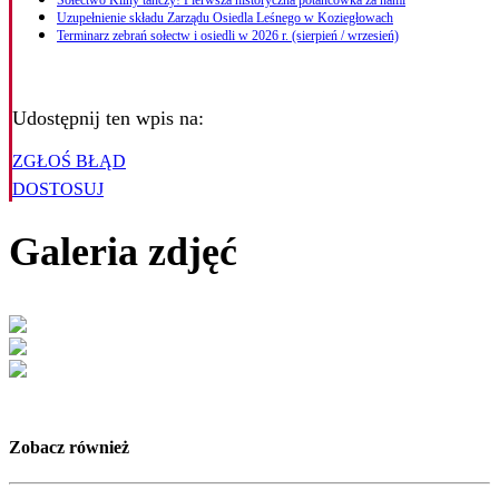
Sołectwo Kliny tańczy! Pierwsza historyczna potańcówka za nami
Uzupełnienie składu Zarządu Osiedla Leśnego w Koziegłowach
Terminarz zebrań sołectw i osiedli w 2026 r. (sierpień / wrzesień)
Udostępnij ten wpis na:
ZGŁOŚ BŁĄD
DOSTOSUJ
Galeria zdjęć
Zobacz również