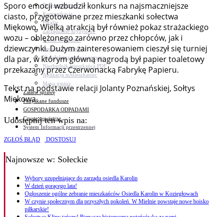
Sporo emocji wzbudził konkurs na najsmaczniejsze
Bezpieczeństwo
Komunikacja
ciasto, przygotowane przez mieszkanki sołectwa
Parafie
Miękowo. Wielką atrakcją był również pokaz strażackiego
Zarządzanie kryzysowe
wozu – oblężonego zarówno przez chłopców, jak i
C.ześć w gminie!
dziewczynki. Dużym zainteresowaniem cieszył się turniej
Budżet obywatelski
dla par, w którym główną nagrodą był papier toaletowy
Nieodpłatna pomoc prawna
Niezbędnik mieszkańca PDF
przekazany przez Czerwonacką Fabrykę Papieru.
Aplikacja mMieszkaniec
Mapa gminy
Tekst na podstawie relacji Jolanty Poznańskiej, Sołtys
Załatw sprawę
Miękowa
Pozyskane fundusze
GOSPODARKA ODPADAMI
Czyste powietrze
Udostępnij ten wpis na:
System Informacji przestrzennej
ZGŁOŚ BŁĄD
DOSTOSUJ
Najnowsze
w: Sołeckie
Wybory uzupełniające do zarządu osiedla Karolin
W dzień gorącego lata!
Ogłoszenie ogólne zebranie mieszkańców Osiedla Karolin w Koziegłowach
W czynie społecznym dla przyszłych pokoleń. W Mielnie powstaje nowe boisko
piłkarskie!