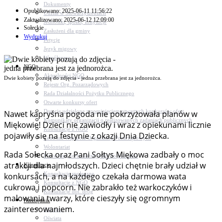
Dokumenty
Opublikowano: 2025-06-11 11:56:22
Udział w Stowarzyszeniach
Zaktualizowano: 2025-06-12 12:09:00
Jednostki, spółki, instytucje
Sołeckie
Zasłużeni dla gminy
Wydrukuj
Petycje
Język migowy
Współpraca
NGO
Aktualności NGO
Dwie kobiety pozują do zdjęcia - jedna przebrana jest za jednorożca.
Rejestr Org. Pozarządowych
Rada Działalności Pożytku Publicznego
Otwarte konkursy ofert
Dotacje udzielone z pominięciem otwartych konkursów ofert
Nawet kapryśna pogoda nie pokrzyżowała planów w
Komunikaty organizacji o realizowanych zadaniach publicznych
Miękowie! Dzieci nie zawiodły i wraz z opiekunami licznie
Konsultacje z NGO
pojawiły się na festynie z okazji Dnia Dziecka.
Centrum Wsparcia Organizacji Pozarządowych
Wolontariat
Rada Sołecka oraz Pani Sołtys Miękowa zadbały o moc
Procedury, formularze, pliki do pobrania
atrakcji dla najmłodszych. Dzieci chętnie brały udział w
Konsultacje
Konsultacje społeczne
konkursach, a na każdego czekała darmowa wata
Konsultacje z NGO
cukrowa i popcorn. Nie zabrakło też warkoczyków i
Konsultacje dot. dróg
malowania twarzy, które cieszyły się ogromnym
Niezbędnik
zainteresowaniem.
Zdrowie
Oświata