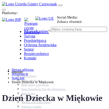
Platformy:
Social Media:
Zobacz również:
Mieszkaniec
Turysta
Przedsiębiorca
Ochrona Środowiska
Senior
Bezpieczeństwo
Kontakt
Strona główna
Samorząd
Informacje
Urząd Gminy
Sołeckie
Kadra zarządcza
Dzień Dziecka w Miękowie
Rada Gminy Czerwonak
Rada Działalności Pożytku Publicznego
Rada Sportu
Dzień Dziecka w Miękowie
Rada Seniorów
Młodzieżowa Rada Gminy
Sołectwa i osiedla