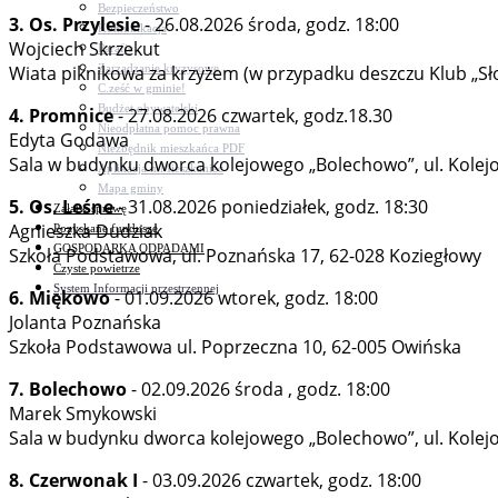
Bezpieczeństwo
3. Os. Przylesie
- 26.08.2026 środa, godz. 18:00
Komunikacja
Wojciech Skrzekut
Parafie
Zarządzanie kryzysowe
Wiata piknikowa za krzyżem (w przypadku deszczu Klub „Sło
C.ześć w gminie!
Budżet obywatelski
4. Promnice
- 27.08.2026 czwartek, godz.18.30
Nieodpłatna pomoc prawna
Edyta Godawa
Niezbędnik mieszkańca PDF
Sala w budynku dworca kolejowego „Bolechowo”, ul. Kolej
Aplikacja mMieszkaniec
Mapa gminy
5. Os. Leśne
- 31.08.2026 poniedziałek, godz. 18:30
Załatw sprawę
Agnieszka Dudziak
Pozyskane fundusze
GOSPODARKA ODPADAMI
Szkoła Podstawowa, ul. Poznańska 17, 62-028 Koziegłowy
Czyste powietrze
System Informacji przestrzennej
6. Miękowo
- 01.09.2026 wtorek, godz. 18:00
Jolanta Poznańska
Szkoła Podstawowa ul. Poprzeczna 10, 62-005 Owińska
7. Bolechowo
- 02.09.2026 środa , godz. 18:00
Marek Smykowski
Sala w budynku dworca kolejowego „Bolechowo”, ul. Kole
8. Czerwonak I
- 03.09.2026 czwartek, godz. 18:00