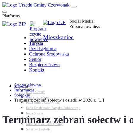
Platformy:
Social Media:
Zobacz również:
Mieszkaniec
Turysta
Przedsiębiorca
Ochrona Środowiska
Senior
Bezpieczeństwo
Kontakt
Strona główna
Samorząd
Informacje
Urząd Gminy
Sołeckie
Kadra zarządcza
Terminarz zebrań sołectw i osiedli w 2026 r. [...]
Rada Gminy Czerwonak
Rada Działalności Pożytku Publicznego
Rada Sportu
Terminarz zebrań sołectw i os
Rada Seniorów
Młodzieżowa Rada Gminy
Sołectwa i osiedla