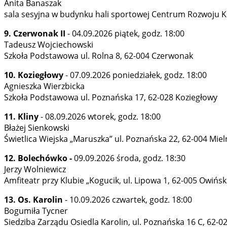
Anita Banaszak
sala sesyjna w budynku hali sportowej Centrum Rozwoju Ku
9. Czerwonak II
- 04.09.2026 piątek, godz. 18:00
Tadeusz Wojciechowski
Szkoła Podstawowa ul. Rolna 8, 62-004 Czerwonak
10. Koziegłowy
- 07.09.2026 poniedziałek, godz. 18:00
Agnieszka Wierzbicka
Szkoła Podstawowa ul. Poznańska 17, 62-028 Koziegłowy
11. Kliny
- 08.09.2026 wtorek, godz. 18:00
Błażej Sienkowski
Świetlica Wiejska „Maruszka” ul. Poznańska 22, 62-004 Mie
12. Bolechówko -
09.09.2026 środa, godz. 18:30
Jerzy Wolniewicz
Amfiteatr przy Klubie „Kogucik, ul. Lipowa 1, 62-005 Owińs
13. Os. Karolin
- 10.09.2026 czwartek, godz. 18:00
Bogumiła Tycner
Siedziba Zarządu Osiedla Karolin, ul. Poznańska 16 C, 62-0