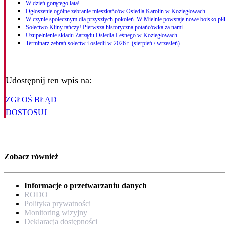
W dzień gorącego lata!
Ogłoszenie ogólne zebranie mieszkańców Osiedla Karolin w Koziegłowach
W czynie społecznym dla przyszłych pokoleń. W Mielnie powstaje nowe boisko pił
Sołectwo Kliny tańczy! Pierwsza historyczna potańcówka za nami
Uzupełnienie składu Zarządu Osiedla Leśnego w Koziegłowach
Terminarz zebrań sołectw i osiedli w 2026 r. (sierpień / wrzesień)
Udostępnij ten wpis na:
ZGŁOŚ BŁĄD
DOSTOSUJ
Zobacz również
Informacje o przetwarzaniu danych
RODO
Polityka prywatności
Monitoring wizyjny
Deklaracja dostępności