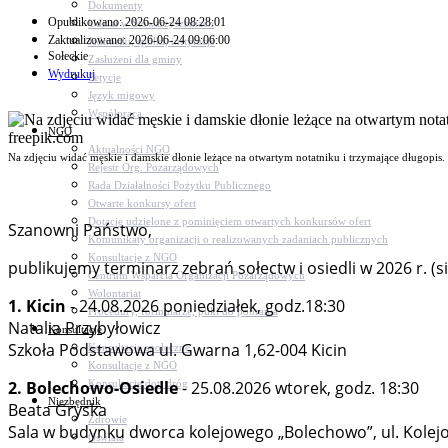
Dokumenty
Opublikowano: 2026-06-24 08:28:01
Udział w Stowarzyszeniach
Zaktualizowano: 2026-06-24 09:06:00
Jednostki, spółki, instytucje
Sołeckie
Zasłużeni dla gminy
Wydrukuj
Petycje
Język migowy
Współpraca
NGO
Aktualności NGO
Na zdjęciu widać męskie i damskie dłonie leżące na otwartym notatniku i trzymające długopis. 
Rejestr Org. Pozarządowych
Rada Działalności Pożytku Publicznego
Otwarte konkursy ofert
Dotacje udzielone z pominięciem otwartych konkursów ofert
Szanowni Państwo,
Komunikaty organizacji o realizowanych zadaniach publicznych
Konsultacje z NGO
publikujemy terminarz zebrań sołectw i osiedli w 2026 r. (si
Centrum Wsparcia Organizacji Pozarządowych
Wolontariat
1. Kicin
- 24.08.2026 poniedziałek, godz.18:30
Procedury, formularze, pliki do pobrania
Natalia Przybyłowicz
Konsultacje
Szkoła Podstawowa ul. Gwarna 1,62-004 Kicin
Konsultacje społeczne
Konsultacje z NGO
Konsultacje dot. dróg
2. Bolechowo-Osiedle
- 25.08.2026 wtorek, godz. 18:30
Niezbędnik
Beata Gryska
Zdrowie
Sala w budynku dworca kolejowego „Bolechowo”, ul. Kolej
Oświata