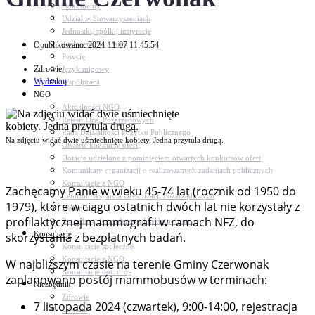
Dokumenty
Udział w Stowarzyszeniach
Jednostki, spółki, instytucje
Zasłużeni dla gminy
Opublikowano: 2024-11-07 11:45:54
Petycje
Zdrowie
Język migowy
Wydrukuj
Współpraca
NGO
Aktualności NGO
Rejestr Org. Pozarządowych
Rada Działalności Pożytku Publicznego
Na zdjęciu widać dwie uśmiechnięte kobiety. Jedna przytula drugą.
Otwarte konkursy ofert
Dotacje udzielone z pominięciem otwartych konkursów ofert
Komunikaty organizacji o realizowanych zadaniach publicznych
Konsultacje z NGO
Zachęcamy Panie w wieku 45-74 lat (rocznik od 1950 do
Centrum Wsparcia Organizacji Pozarządowych
1979), które w ciągu ostatnich dwóch lat nie korzystały z
Wolontariat
profilaktycznej mammografii w ramach NFZ, do
Procedury, formularze, pliki do pobrania
Konsultacje
skorzystania z bezpłatnych badań.
Konsultacje społeczne
Konsultacje z NGO
W najbliższym czasie na terenie Gminy Czerwonak
Konsultacje dot. dróg
zaplanowano postój mammobusów w terminach:
Niezbędnik
Zdrowie
7 listopada 2024 (czwartek), 9:00-14:00, rejestracja
Oświata