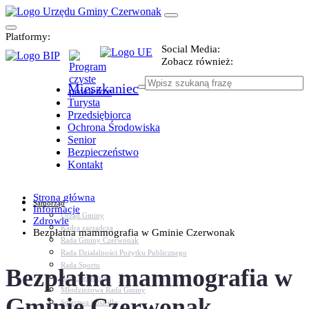
Platformy:
Social Media:
Zobacz również:
Mieszkaniec
Turysta
Przedsiębiorca
Ochrona Środowiska
Senior
Bezpieczeństwo
Kontakt
Strona główna
Samorząd
Informacje
Urząd Gminy
Zdrowie
Kadra zarządcza
Bezpłatna mammografia w Gminie Czerwonak
Rada Gminy Czerwonak
Rada Działalności Pożytku Publicznego
Rada Sportu
Bezpłatna mammografia w
Rada Seniorów
Młodzieżowa Rada Gminy
Gminie Czerwonak
Sołectwa i osiedla