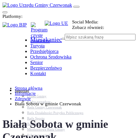
Platformy:
Social Media:
Zobacz również:
Mieszkaniec
Turysta
Przedsiębiorca
Ochrona Środowiska
Senior
Bezpieczeństwo
Kontakt
Strona główna
Samorząd
Informacje
Urząd Gminy
Zdrowie
Kadra zarządcza
Biała Sobota w gminie Czerwonak
Rada Gminy Czerwonak
Rada Działalności Pożytku Publicznego
Rada Sportu
Biała Sobota w gminie
Rada Seniorów
Młodzieżowa Rada Gminy
Czerwonak
Sołectwa i osiedla