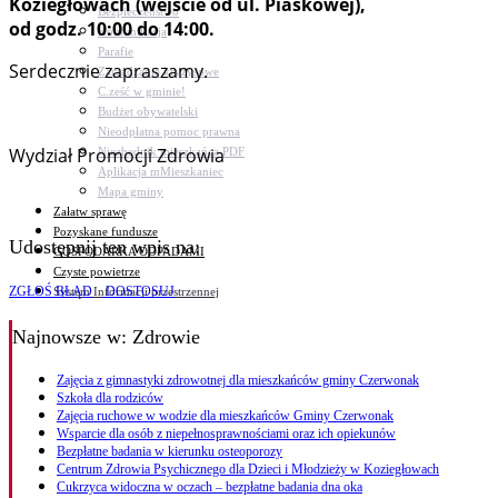
Koziegłowach (wejście od ul. Piaskowej),
Bezpieczeństwo
od godz. 10:00 do 14:00.
Komunikacja
Parafie
Serdecznie zapraszamy.
Zarządzanie kryzysowe
C.ześć w gminie!
Budżet obywatelski
Nieodpłatna pomoc prawna
Wydział Promocji Zdrowia
Niezbędnik mieszkańca PDF
Aplikacja mMieszkaniec
Mapa gminy
Załatw sprawę
Pozyskane fundusze
Udostępnij ten wpis na:
GOSPODARKA ODPADAMI
Czyste powietrze
ZGŁOŚ BŁĄD
DOSTOSUJ
System Informacji przestrzennej
Najnowsze
w: Zdrowie
Zajęcia z gimnastyki zdrowotnej dla mieszkańców gminy Czerwonak
Szkoła dla rodziców
Zajęcia ruchowe w wodzie dla mieszkańców Gminy Czerwonak
Wsparcie dla osób z niepełnosprawnościami oraz ich opiekunów
Bezpłatne badania w kierunku osteoporozy
Centrum Zdrowia Psychicznego dla Dzieci i Młodzieży w Koziegłowach
Cukrzyca widoczna w oczach – bezpłatne badania dna oka