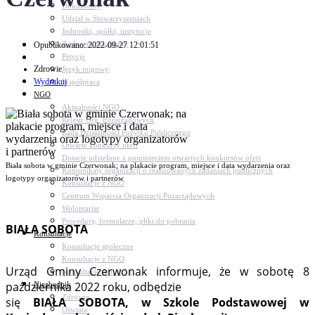
Dokumenty
Udział w Stowarzyszeniach
Jednostki, spółki, instytucje
Zasłużeni dla gminy
Opublikowano: 2022-09-27 12:01:51
Petycje
Zdrowie
Język migowy
Wydrukuj
Współpraca
NGO
Aktualności NGO
Rejestr Org. Pozarządowych
Rada Działalności Pożytku Publicznego
Otwarte konkursy ofert
Dotacje udzielone z pominięciem otwartych konkursów ofert
Biała sobota w gminie Czerwonak; na plakacie program, miejsce i data wydarzenia oraz
Komunikaty organizacji o realizowanych zadaniach publicznych
logotypy organizatorów i partnerów
Konsultacje z NGO
Centrum Wsparcia Organizacji Pozarządowych
Wolontariat
Procedury, formularze, pliki do pobrania
BIAŁA SOBOTA
Konsultacje
Konsultacje społeczne
Konsultacje z NGO
Urząd Gminy Czerwonak informuje, że w sobotę 8
Konsultacje dot. dróg
października 2022 roku, odbędzie
Niezbędnik
Zdrowie
się
BIAŁA SOBOTA, w Szkole Podstawowej w
Oświata