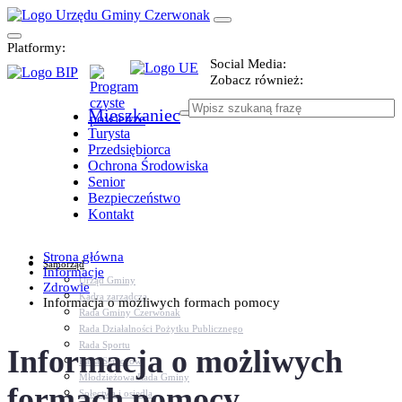
Platformy:
Social Media:
Zobacz również:
Mieszkaniec
Turysta
Przedsiębiorca
Ochrona Środowiska
Senior
Bezpieczeństwo
Kontakt
Strona główna
Samorząd
Informacje
Urząd Gminy
Zdrowie
Kadra zarządcza
Informacja o możliwych formach pomocy
Rada Gminy Czerwonak
Rada Działalności Pożytku Publicznego
Rada Sportu
Informacja o możliwych
Rada Seniorów
Młodzieżowa Rada Gminy
formach pomocy
Sołectwa i osiedla