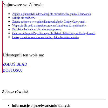
Najnowsze
w: Zdrowie
Zajęcia z gimnastyki zdrowotnej dla mieszkańców gminy Czerwonak
Szkoła dla rodziców
Zajęcia ruchowe w wodzie dla mieszkańców Gminy Czerwonak
Wsparcie dla osób z niepełnosprawnościami oraz ich opiekunów
Bezpłatne badania w kierunku osteoporozy
Centrum Zdrowia Psychicznego dla Dzieci i Młodzieży w Koziegłowach
Cukrzyca widoczna w oczach – bezpłatne badania dna oka
Udostępnij ten wpis na:
ZGŁOŚ BŁĄD
DOSTOSUJ
Zobacz również
Informacje o przetwarzaniu danych