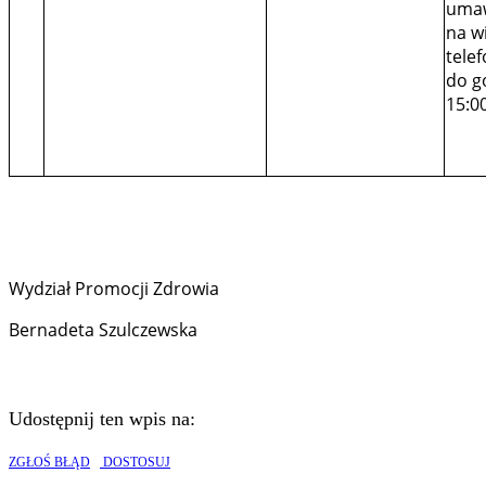
umaw
na w
telef
do g
15:0
Wydział Promocji Zdrowia
Bernadeta Szulczewska
Udostępnij ten wpis na:
ZGŁOŚ BŁĄD
DOSTOSUJ