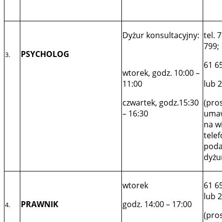
Dyżur konsultacyjny:
tel. 
799;
PSYCHOLOG
3.
61 6
wtorek, godz. 10:00 –
11:00
lub 
czwartek, godz.15:30
(pro
– 16:30
umaw
na w
telef
pod
dyżu
wtorek
61 6
lub 
PRAWNIK
godz. 14:00 – 17:00
4.
(pro