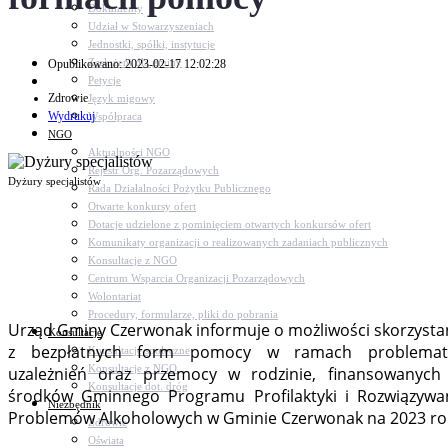
Dokumenty
Udział w Stowarzyszeniach
Jednostki, spółki, instytucje
Zasłużeni dla gminy
Opublikowano: 2023-02-17 12:02:28
Petycje
Zdrowie
Język migowy
Wydrukuj
Współpraca
NGO
Aktualności NGO
Rejestr Org. Pozarządowych
Dyżury specjalistów
Rada Działalności Pożytku Publicznego
Otwarte konkursy ofert
Dotacje udzielone z pominięciem otwartych konkursów ofert
Komunikaty organizacji o realizowanych zadaniach publicznych
Konsultacje z NGO
Centrum Wsparcia Organizacji Pozarządowych
Wolontariat
Procedury, formularze, pliki do pobrania
Urząd Gminy Czerwonak informuje o możliwości skorzysta
Konsultacje
z bezpłatnych form pomocy w ramach problemat
Konsultacje społeczne
Konsultacje z NGO
uzależnień oraz przemocy w rodzinie, finansowanych
Konsultacje dot. dróg
środków Gminnego Programu Profilaktyki i Rozwiązywa
Niezbędnik
Problemów Alkoholowych w Gminie Czerwonak na 2023 ro
Zdrowie
Oświata