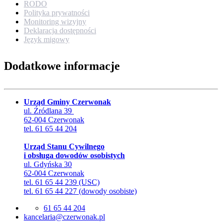
RODO
Polityka prywatności
Monitoring wizyjny
Deklaracja dostępności
Język migowy
Dodatkowe informacje
Urząd Gminy Czerwonak
ul. Źródlana 39
62-004 Czerwonak
tel. 61 65 44 204
Urząd Stanu Cywilnego
i obsługa dowodów osobistych
ul. Gdyńska 30
62-004 Czerwonak
tel. 61 65 44 239 (USC)
tel. 61 65 44 227 (dowody osobiste)
61 65 44 204
lp.kanowrezc@airalecnak