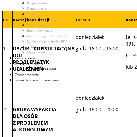
Bezpieczeństwo
Komunikacja
Parafie
Lp.
Rodzaj konsultacji
Termin
Konta
Zarządzanie kryzysowe
C.ześć w gminie!
Budżet obywatelski
poniedziałek,
tel. 
Nieodpłatna pomoc prawna
Niezbędnik mieszkańca PDF
191;
Aplikacja mMieszkaniec
1.
DYŻUR KONSULTACYJNY
godz. 16:00 – 18:00
Mapa gminy
DOT.
61 6
Załatw sprawę
PROBLEMATYKI
Pozyskane fundusze
lub 
UZALEŻNIEŃ
GOSPODARKA ODPADAMI
Czyste powietrze
System Informacji przestrzennej
poniedziałek,
2.
GRUPA WSPARCIA
godz. 18:00 – 20:00
DLA OSÓB
Z PROBLEMEM
ALKOHOLOWYM