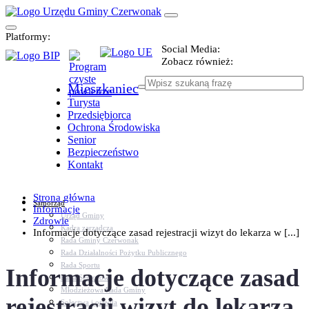
Platformy:
Social Media:
Zobacz również:
Mieszkaniec
Turysta
Przedsiębiorca
Ochrona Środowiska
Senior
Bezpieczeństwo
Kontakt
Strona główna
Samorząd
Informacje
Urząd Gminy
Zdrowie
Kadra zarządcza
Informacje dotyczące zasad rejestracji wizyt do lekarza w [...]
Rada Gminy Czerwonak
Rada Działalności Pożytku Publicznego
Rada Sportu
Informacje dotyczące zasad
Rada Seniorów
Młodzieżowa Rada Gminy
rejestracji wizyt do lekarza
Sołectwa i osiedla