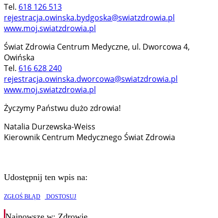
Tel.
618 126 513
rejestracja.owinska.bydgoska@swiatzdrowia.pl
www.moj.swiatzdrowia.pl
Świat Zdrowia Centrum Medyczne, ul. Dworcowa 4,
Owińska
Tel.
616 628 240
rejestracja.owinska.dworcowa@swiatzdrowia.pl
www.moj.swiatzdrowia.pl
Życzymy Państwu dużo zdrowia!
Natalia Durzewska-Weiss
Kierownik Centrum Medycznego Świat Zdrowia
Udostępnij ten wpis na:
ZGŁOŚ BŁĄD
DOSTOSUJ
Najnowsze
w: Zdrowie