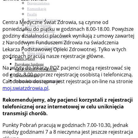
Bezpieczeństwo
Komunikacja
Parafie
Zarządzanie kryzysowe
Centra Medyczne Świat Zdrowia, są czynne od
C.ześć w gminie!
poniedziałku do piątku w godzinach 8.00-18.00. Powyższe
Budżet obywatelski
godziny działalności placówek wynikają z umowy zawartej
Nieodpłatna pomoc prawna
z Narodowym Funduszem Zdrowia na świadczenia
Niezbędnik mieszkańca PDF
Aplikacja mMieszkaniec
Lekarza Podstawowej Opieki Zdrowotnej. Tylko w tych
Mapa gminy
godzinach pracują nasze rejestracje główne.
Załatw sprawę
Pozyskane fundusze
Na wizyty do lekarzy POZ pacjenci mogą rejestrować się
GOSPODARKA ODPADAMI
od godz. 8.00 poprzez rejestrację osobistą i telefoniczną.
Czyste powietrze
Całodobowo dostępna jest rejestracja on-line na stronie
System Informacji przestrzennej
moj.swiatzdrowia.pl
.
Rekomendujemy, aby pacjenci korzystali z rejestracji
telefonicznej oraz internetowej w celu uniknięcia
transmisji chorób.
Punkty Pobrań pracują w godzinach 7.00-10.30, jednak
między godzinami 7 a 8 nieczynna jest jeszcze rejestracja