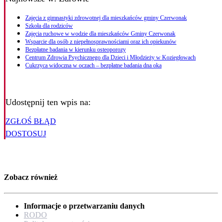
Zajęcia z gimnastyki zdrowotnej dla mieszkańców gminy Czerwonak
Szkoła dla rodziców
Zajęcia ruchowe w wodzie dla mieszkańców Gminy Czerwonak
Wsparcie dla osób z niepełnosprawnościami oraz ich opiekunów
Bezpłatne badania w kierunku osteoporozy
Centrum Zdrowia Psychicznego dla Dzieci i Młodzieży w Koziegłowach
Cukrzyca widoczna w oczach – bezpłatne badania dna oka
Udostępnij ten wpis na:
ZGŁOŚ BŁĄD
DOSTOSUJ
Zobacz również
Informacje o przetwarzaniu danych
RODO