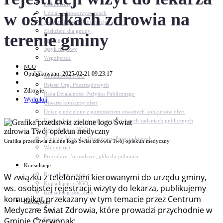
Dokumenty
w ośrodkach zdrowia na
Udział w Stowarzyszeniach
Jednostki, spółki, instytucje
Zasłużeni dla gminy
terenie gminy
Petycje
Język migowy
Współpraca
NGO
Opublikowano: 2025-02-21 09:23:17
Aktualności NGO
Rejestr Org. Pozarządowych
Zdrowie
Rada Działalności Pożytku Publicznego
Wydrukuj
Otwarte konkursy ofert
Dotacje udzielone z pominięciem otwartych konkursów ofert
Komunikaty organizacji o realizowanych zadaniach publicznych
Konsultacje z NGO
Centrum Wsparcia Organizacji Pozarządowych
Grafika przedstwia zielone logo Świat zdrowia Twój opiekun medyczny
Wolontariat
Procedury, formularze, pliki do pobrania
Konsultacje
Konsultacje społeczne
W związku z telefonami kierowanymi do urzędu gminy,
Konsultacje z NGO
ws. osobistej rejestracji wizyty do lekarza, publikujemy
Konsultacje dot. dróg
komunikat przekazany w tym temacie przez Centrum
Niezbędnik
Medyczne Świat Zdrowia, które prowadzi przychodnie w
Zdrowie
Gminie Czerwonak:
Oświata