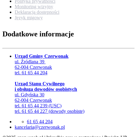
Polityka prywatności
Monitoring wizyjny
Deklaracja dostępności
Język migowy
Dodatkowe informacje
Urząd Gminy Czerwonak
ul. Źródlana 39
62-004 Czerwonak
tel. 61 65 44 204
Urząd Stanu Cywilnego
i obsługa dowodów osobistych
ul. Gdyńska 30
62-004 Czerwonak
tel. 61 65 44 239 (USC)
tel. 61 65 44 227 (dowody osobiste)
61 65 44 204
lp.kanowrezc@airalecnak