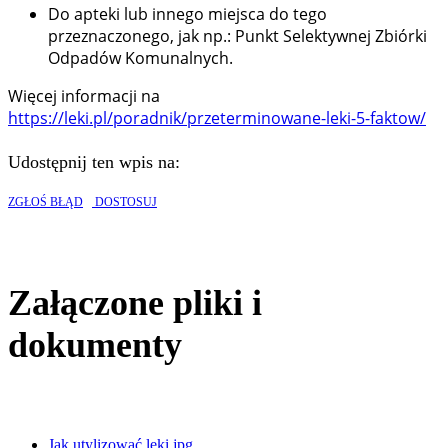
Do apteki lub innego miejsca do tego
przeznaczonego, jak np.: Punkt Selektywnej Zbiórki
Odpadów Komunalnych.
Więcej informacji na
https://leki.pl/poradnik/przeterminowane-leki-5-faktow/
Udostępnij ten wpis na:
ZGŁOŚ BŁĄD
DOSTOSUJ
Załączone pliki i
dokumenty
Jak utylizować leki.jpg