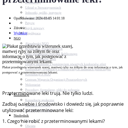
Dokumenty
Udział w Stowarzyszeniach
Jednostki, spółki, instytucje
Zasłużeni dla gminy
Opublikowano: 2024-03-05 14:01:18
Petycje
Zdrowie
Język migowy
Wydrukuj
Współpraca
NGO
Aktualności NGO
Rejestr Org. Pozarządowych
Rada Działalności Pożytku Publicznego
Otwarte konkursy ofert
Dotacje udzielone z pominięciem otwartych konkursów ofert
Plakat przedstawia wizerunek szarej, martwej ryby na żółtym tle oraz informację o tym, jak
Komunikaty organizacji o realizowanych zadaniach publicznych
postępować z przeterminowanymi lekami.
Konsultacje z NGO
Centrum Wsparcia Organizacji Pozarządowych
Wolontariat
Procedury, formularze, pliki do pobrania
Przeterminowane leki trują. Nie tylko ludzi.
Konsultacje
Konsultacje społeczne
Zadbaj o siebie i środowisko i dowiedz się, jak poprawnie
Konsultacje z NGO
utylizować przeterminowane leki:
Konsultacje dot. dróg
Niezbędnik
1. Czego nie robić z przeterminowanymi lekami?
Zdrowie
Oświata