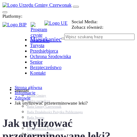
Platformy:
Social Media:
Zobacz również:
Mieszkaniec
Turysta
Przedsiębiorca
Ochrona Środowiska
Senior
Bezpieczeństwo
Kontakt
Strona główna
Samorząd
Informacje
Urząd Gminy
Zdrowie
Kadra zarządcza
Jak utylizować przeterminowane leki?
Rada Gminy Czerwonak
Rada Działalności Pożytku Publicznego
Rada Sportu
Jak utylizować
Rada Seniorów
Młodzieżowa Rada Gminy
przeterminowane leki?
Sołectwa i osiedla