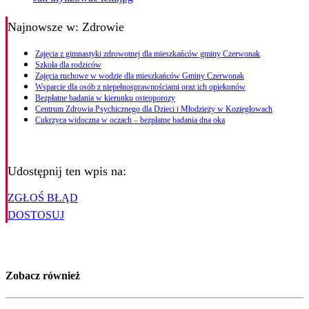
Najnowsze
w: Zdrowie
Zajęcia z gimnastyki zdrowotnej dla mieszkańców gminy Czerwonak
Szkoła dla rodziców
Zajęcia ruchowe w wodzie dla mieszkańców Gminy Czerwonak
Wsparcie dla osób z niepełnosprawnościami oraz ich opiekunów
Bezpłatne badania w kierunku osteoporozy
Centrum Zdrowia Psychicznego dla Dzieci i Młodzieży w Koziegłowach
Cukrzyca widoczna w oczach – bezpłatne badania dna oka
Udostępnij ten wpis na:
ZGŁOŚ BŁĄD
DOSTOSUJ
Zobacz również