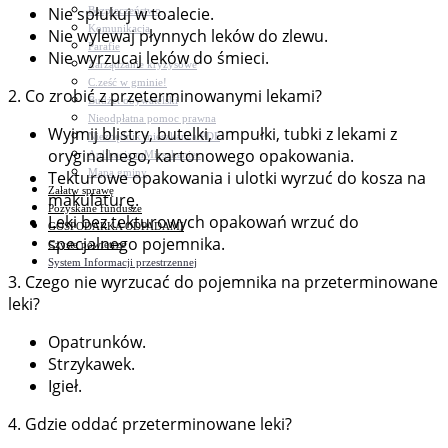
Nie spłukuj w toalecie.
Bezpieczeństwo
Komunikacja
Nie wylewaj płynnych leków do zlewu.
Parafie
Nie wyrzucaj leków do śmieci.
Zarządzanie kryzysowe
C.ześć w gminie!
2. Co zrobić z przeterminowanymi lekami?
Budżet obywatelski
Nieodpłatna pomoc prawna
Wyjmij blistry, butelki, ampułki, tubki z lekami z
Niezbędnik mieszkańca PDF
oryginalnego, kartonowego opakowania.
Aplikacja mMieszkaniec
Mapa gminy
Tekturowe opakowania i ulotki wyrzuć do kosza na
Załatw sprawę
makulaturę.
Pozyskane fundusze
Leki bez tekturowych opakowań wrzuć do
GOSPODARKA ODPADAMI
specjalnego pojemnika.
Czyste powietrze
System Informacji przestrzennej
3. Czego nie wyrzucać do pojemnika na przeterminowane
leki?
Opatrunków.
Strzykawek.
Igieł.
4. Gdzie oddać przeterminowane leki?