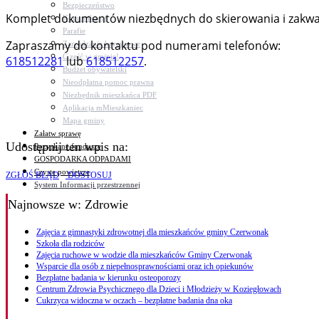
Bezpieczeństwo
Komplet dokumentów niezbędnych do skierowania i zakwali
Komunikacja
Parafie
Zapraszamy do kontaktu pod numerami telefonów:
Zarządzanie kryzysowe
C.ześć w gminie!
618512281
lub
618512257
.
Budżet obywatelski
Nieodpłatna pomoc prawna
Niezbędnik mieszkańca PDF
Aplikacja mMieszkaniec
Mapa gminy
Załatw sprawę
Udostępnij ten wpis na:
Pozyskane fundusze
GOSPODARKA ODPADAMI
Czyste powietrze
ZGŁOŚ BŁĄD
DOSTOSUJ
System Informacji przestrzennej
Najnowsze
w: Zdrowie
Zajęcia z gimnastyki zdrowotnej dla mieszkańców gminy Czerwonak
Szkoła dla rodziców
Zajęcia ruchowe w wodzie dla mieszkańców Gminy Czerwonak
Wsparcie dla osób z niepełnosprawnościami oraz ich opiekunów
Bezpłatne badania w kierunku osteoporozy
Centrum Zdrowia Psychicznego dla Dzieci i Młodzieży w Koziegłowach
Cukrzyca widoczna w oczach – bezpłatne badania dna oka