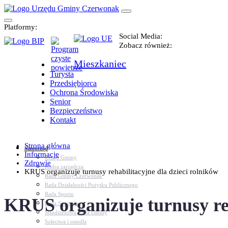
Platformy:
Social Media:
Zobacz również:
Mieszkaniec
Turysta
Przedsiębiorca
Ochrona Środowiska
Senior
Bezpieczeństwo
Kontakt
Strona główna
Samorząd
Informacje
Urząd Gminy
Zdrowie
Kadra zarządcza
KRUS organizuje turnusy rehabilitacyjne dla dzieci rolników
Rada Gminy Czerwonak
Rada Działalności Pożytku Publicznego
Rada Sportu
KRUS organizuje turnusy reh
Rada Seniorów
Młodzieżowa Rada Gminy
Sołectwa i osiedla