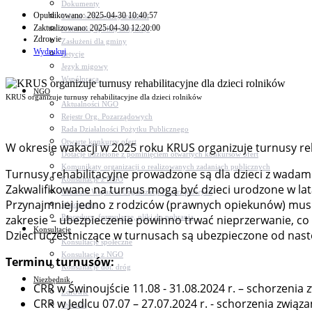
Dokumenty
Opublikowano: 2025-04-30 10:40:57
Udział w Stowarzyszeniach
Zaktualizowano: 2025-04-30 12:20:00
Jednostki, spółki, instytucje
Zdrowie
Zasłużeni dla gminy
Wydrukuj
Petycje
Język migowy
Współpraca
NGO
KRUS organizuje turnusy rehabilitacyjne dla dzieci rolników
Aktualności NGO
Rejestr Org. Pozarządowych
Rada Działalności Pożytku Publicznego
Otwarte konkursy ofert
W okresie wakacji w 2025 roku KRUS organizuje turnusy re
Dotacje udzielone z pominięciem otwartych konkursów ofert
Komunikaty organizacji o realizowanych zadaniach publicznych
Turnusy rehabilitacyjne prowadzone są dla dzieci z wada
Konsultacje z NGO
Zakwalifikowane na turnus mogą być dzieci urodzone w lata
Centrum Wsparcia Organizacji Pozarządowych
Przynajmniej jedno z rodziców (prawnych opiekunów) musi
Wolontariat
Procedury, formularze, pliki do pobrania
zakresie – ubezpieczenie powinno trwać nieprzerwanie, co 
Konsultacje
Dzieci uczestniczące w turnusach są ubezpieczone od nastę
Konsultacje społeczne
Konsultacje z NGO
Terminu turnusów:
Konsultacje dot. dróg
Niezbędnik
CRR w Świnoujście 11.08 - 31.08.2024 r. – schorzen
Zdrowie
CRR w Jedlcu 07.07 – 27.07.2024 r. - schorzenia związ
Oświata