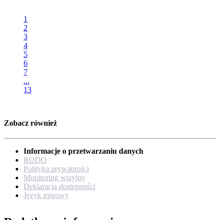
1
2
3
4
5
6
7
...
13
Zobacz również
Informacje o przetwarzaniu danych
RODO
Polityka prywatności
Monitoring wizyjny
Deklaracja dostępności
Język migowy