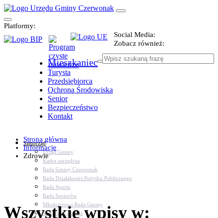
Platformy:
Social Media:
Zobacz również:
Mieszkaniec
Turysta
Przedsiębiorca
Ochrona Środowiska
Senior
Bezpieczeństwo
Kontakt
Strona główna
Samorząd
Informacje
Urząd Gminy
Zdrowie
Kadra zarządcza
Rada Gminy Czerwonak
Rada Działalności Pożytku Publicznego
Rada Sportu
Rada Seniorów
Młodzieżowa Rada Gminy
Wszystkie wpisy w:
Sołectwa i osiedla