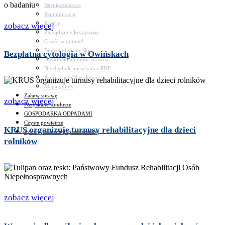
Bezpieczeństwo
Komunikacja
Parafie
zobacz więcej
Zarządzanie kryzysowe
C.ześć w gminie!
Budżet obywatelski
Bezpłatna cytologia w Owińskach
Nieodpłatna pomoc prawna
Niezbędnik mieszkańca PDF
Aplikacja mMieszkaniec
Mapa gminy
Załatw sprawę
zobacz więcej
Pozyskane fundusze
GOSPODARKA ODPADAMI
Czyste powietrze
KRUS organizuje turnusy rehabilitacyjne dla dzieci
System Informacji przestrzennej
rolników
zobacz więcej