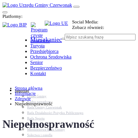
Platformy:
Social Media:
Zobacz również:
Mieszkaniec
Turysta
Przedsiębiorca
Ochrona Środowiska
Senior
Bezpieczeństwo
Kontakt
Strona główna
Samorząd
Informacje
Urząd Gminy
Zdrowie
Kadra zarządcza
Niepełnosprawność
Rada Gminy Czerwonak
Rada Działalności Pożytku Publicznego
Rada Sportu
Niepełnosprawność
Rada Seniorów
Młodzieżowa Rada Gminy
Sołectwa i osiedla