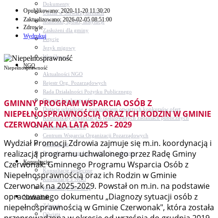
Dokumenty
Opublikowano: 2020-11-20 11:30:20
Udział w Stowarzyszeniach
Zaktualizowano: 2026-02-05 08:51:00
Jednostki, spółki, instytucje
Zdrowie
Zasłużeni dla gminy
Wydrukuj
Petycje
Język migowy
Współpraca
NGO
Niepełnosprawność
Aktualności NGO
Rejestr Org. Pozarządowych
Rada Działalności Pożytku Publicznego
Otwarte konkursy ofert
GMINNY PROGRAM WSPARCIA OSÓB Z
Dotacje udzielone z pominięciem otwartych konkursów ofert
NIEPEŁNOSPRAWNOŚCIĄ ORAZ ICH RODZIN W GMINIE
Komunikaty organizacji o realizowanych zadaniach publicznych
CZERWONAK NA LATA 2025 - 2029
Konsultacje z NGO
Centrum Wsparcia Organizacji Pozarządowych
Wydział Promocji Zdrowia zajmuje się m.in. koordynacją i
Wolontariat
realizacją programu uchwalonego przez Radę Gminy
Procedury, formularze, pliki do pobrania
Konsultacje
Czerwonak: Gminnego Programu Wsparcia Osób z
Konsultacje społeczne
Niepełnosprawnością oraz ich Rodzin w Gminie
Konsultacje z NGO
Czerwonak na 2025-2029. Powstał on m.in. na podstawie
Konsultacje dot. dróg
opracowanego dokumentu „Diagnozy sytuacji osób z
Niezbędnik
niepełnosprawnością w Gminie Czerwonak", która została
Zdrowie
Oświata