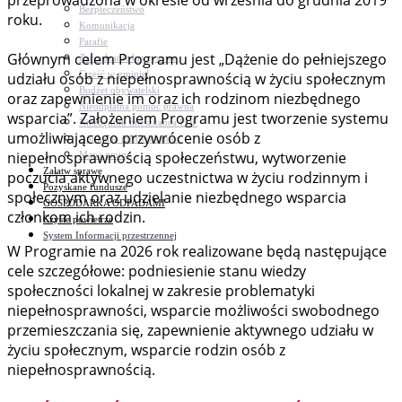
przeprowadzona w okresie od września do grudnia 2019
Bezpieczeństwo
roku.
Komunikacja
Parafie
Głównym celem Programu jest „Dążenie do pełniejszego
Zarządzanie kryzysowe
C.ześć w gminie!
udziału osób z niepełnosprawnością w życiu społecznym
Budżet obywatelski
oraz zapewnienie im oraz ich rodzinom niezbędnego
Nieodpłatna pomoc prawna
wsparcia”. Założeniem Programu jest tworzenie systemu
Niezbędnik mieszkańca PDF
umożliwiającego przywrócenie osób z
Aplikacja mMieszkaniec
niepełnosprawnością społeczeństwu, wytworzenie
Mapa gminy
Załatw sprawę
poczucia aktywnego uczestnictwa w życiu rodzinnym i
Pozyskane fundusze
społecznym oraz udzielanie niezbędnego wsparcia
GOSPODARKA ODPADAMI
członkom ich rodzin.
Czyste powietrze
System Informacji przestrzennej
W Programie na 2026 rok realizowane będą następujące
cele szczegółowe: podniesienie stanu wiedzy
społeczności lokalnej w zakresie problematyki
niepełnosprawności, wsparcie możliwości swobodnego
przemieszczania się, zapewnienie aktywnego udziału w
życiu społecznym, wsparcie rodzin osób z
niepełnosprawnością.