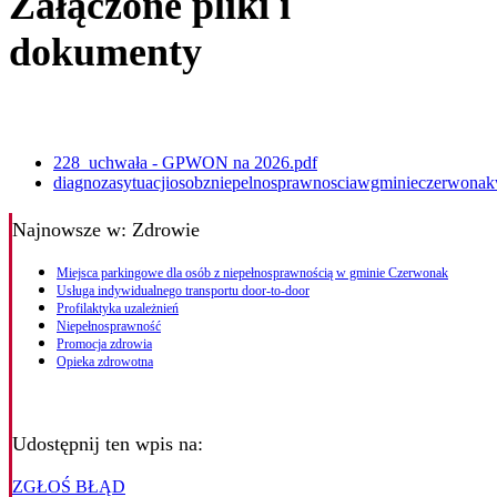
Załączone pliki i
dokumenty
228_uchwała - GPWON na 2026.pdf
diagnozasytuacjiosobzniepelnosprawnosciawgminieczerwona
Najnowsze
w: Zdrowie
Miejsca parkingowe dla osób z niepełnosprawnością w gminie Czerwonak
Usługa indywidualnego transportu door-to-door
Profilaktyka uzależnień
Niepełnosprawność
Promocja zdrowia
Opieka zdrowotna
Udostępnij ten wpis na:
ZGŁOŚ BŁĄD