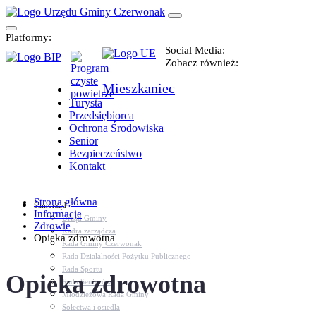
Platformy:
Social Media:
Zobacz również:
Mieszkaniec
Turysta
Przedsiębiorca
Ochrona Środowiska
Senior
Bezpieczeństwo
Kontakt
Strona główna
Samorząd
Informacje
Urząd Gminy
Zdrowie
Kadra zarządcza
Opieka zdrowotna
Rada Gminy Czerwonak
Rada Działalności Pożytku Publicznego
Rada Sportu
Opieka zdrowotna
Rada Seniorów
Młodzieżowa Rada Gminy
Sołectwa i osiedla