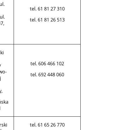
ul.
tel. 61 81 27 310
ul.
tel. 61 81 26 513
7,
ki
tel. 606 466 102
y
wo-
tel. 692 448 060
j
y,
ńska
1
rski
tel. 61 65 26 770