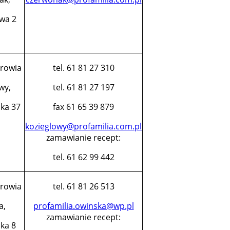
owa 2
rowia
tel. 61 81 27 310
wy,
tel. 61 81 27 197
ska 37
fax 61 65 39 879
kozieglowy@profamilia.com.pl
zamawianie recept:
tel. 61 62 99 442
rowia
tel. 61 81 26 513
a,
profamilia.owinska@wp.pl
zamawianie recept:
ka 8