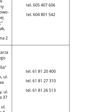
k
tel. 605 407 606
ny
owo-
tel. 604 801 542
ej
c”
ak,
lna 2
karza
ego
lia”
tel. 61 81 20 400
, ul.
tel. 61 81 27 310
wa
tel. 61 81 26 513
, ul.
a 37
ul.