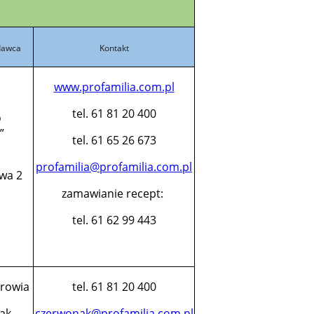
dawca
Kontakt
www.profamilia.com.pl
tel. 61 81 20 400
o
”
tel. 61 65 26 673
,
profamilia@profamilia.com.pl
owa 2
zamawianie recept:
tel. 61 62 99 443
rowia
tel. 61 81 20 400
ak,
czerwonak@profamilia.com.pl