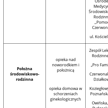
Ośrode
Medycy
Środowisk
Rodzinn
,,Pomo
Czerwon
ul. Koście
Zespół Le
Rodzinn
opieka nad
noworodkiem i
„Pro Fami
Położna
położnicą
środowiskowo-
Czerwonak
rodzinna
Działko
opieka domowa w
Koziegłowy
schorzeniach
Poznańsk
ginekologicznych
Owińska, 