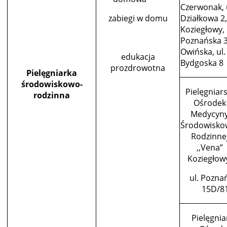
Czerwonak, 
zabiegi w domu
Działkowa 2,
Koziegłowy, 
Poznańska 3
Owińska, ul.
edukacja
Bydgoska 8
prozdrowotna
Pielęgniarka
środowiskowo-
Pielęgniars
rodzinna
Ośrodek
Medycyn
Środowisko
Rodzinne
,,Vena”
Koziegłow
ul. Pozna
15D/8
Pielęgnia