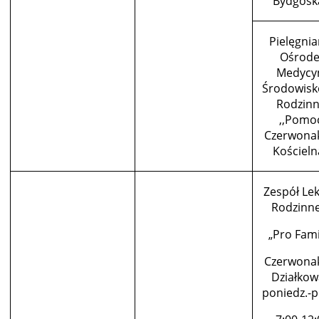
Bydgosk
Pielęgnia
Ośrode
Medycy
Środowisk
Rodzinn
,,Pomo
Czerwonak
Kościeln
Zespół Le
Rodzinn
„Pro Fami
Czerwonak
Działkow
poniedz.-p