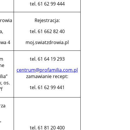
tel. 61 62 99 444
rowia
Rejestracja:
a,
tel. 61 662 82 40
owa 4
moj.swiatzdrowia.pl
um
tel. 61 64 19 293
ne
centrum@profamilia.com.pl
lia”
zamawianie recept:
, os.
tel. 61 62 99 441
7f
rza
”
tel. 61 81 20 400