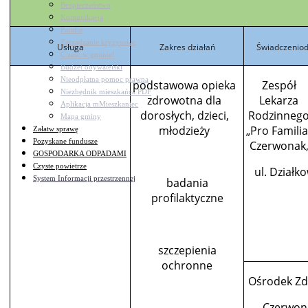
Bezpieczeństwo
Komunikacja
Parafie
Zarządzanie kryzysowe
Usługa
Zakres
działań
Świadczenio
C.ześć w gminie!
Budżet obywatelski
Nieodpłatna pomoc prawna
podstawowa opieka
Zespół
Niezbędnik mieszkańca PDF
zdrowotna dla
Lekarza
Aplikacja mMieszkaniec
dorosłych, dzieci,
Rodzinneg
Mapa gminy
młodzieży
„Pro Familia
Załatw sprawę
Pozyskane fundusze
Czerwonak
GOSPODARKA ODPADAMI
Czyste powietrze
ul. Działk
System Informacji przestrzennej
badania
profilaktyczne
szczepienia
ochronne
Ośrodek Zd
Czerwon