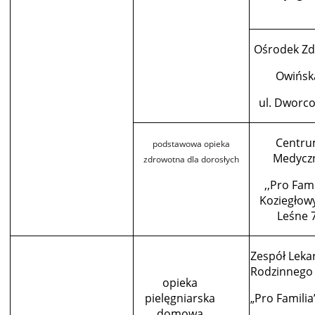
Ośrodek Zd
Owińsk
ul. Dworc
Centr
podstawowa opieka
Medycz
zdrowotna
dla dorosłych
,,Pro Fami
Koziegłowy
Leśne 
Zespół Leka
Rodzinnego
opieka
pielęgniarska
„Pro Familia
domowa