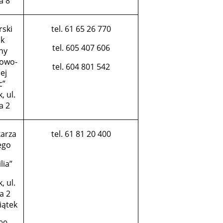
a 8
rski
tel. 61 65 26 770
k
tel. 605 407 606
ny
owo-
tel. 604 801 542
ej
c”
, ul.
a 2
karza
tel. 61 81 20 400
ego
lia”
, ul.
a 2
iątek