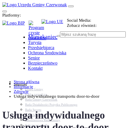
Platformy:
Social Media:
Zobacz również:
Mieszkaniec
Turysta
Przedsiębiorca
Ochrona Środowiska
Senior
Bezpieczeństwo
Kontakt
Strona główna
Samorząd
Informacje
Urząd Gminy
Zdrowie
Kadra zarządcza
Usługa indywidualnego transportu door-to-door
Rada Gminy Czerwonak
Rada Działalności Pożytku Publicznego
Rada Sportu
Usługa indywidualnego
Rada Seniorów
Młodzieżowa Rada Gminy
transportu door-to-door
Sołectwa i osiedla