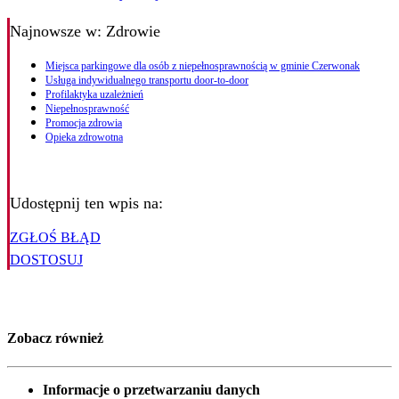
Najnowsze
w: Zdrowie
Miejsca parkingowe dla osób z niepełnosprawnością w gminie Czerwonak
Usługa indywidualnego transportu door-to-door
Profilaktyka uzależnień
Niepełnosprawność
Promocja zdrowia
Opieka zdrowotna
Udostępnij ten wpis na:
ZGŁOŚ BŁĄD
DOSTOSUJ
Zobacz również
Informacje o przetwarzaniu danych