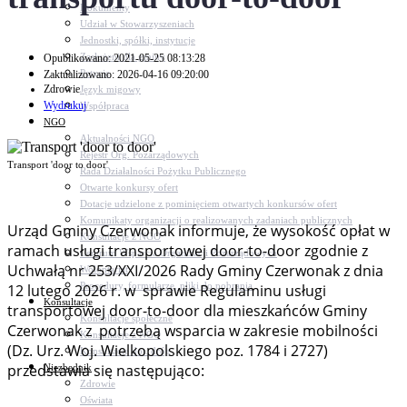
Dokumenty
Udział w Stowarzyszeniach
Jednostki, spółki, instytucje
Zasłużeni dla gminy
Opublikowano: 2021-05-25 08:13:28
Petycje
Zaktualizowano: 2026-04-16 09:20:00
Zdrowie
Język migowy
Wydrukuj
Współpraca
NGO
Aktualności NGO
Rejestr Org. Pozarządowych
Transport 'door to door'
Rada Działalności Pożytku Publicznego
Otwarte konkursy ofert
Dotacje udzielone z pominięciem otwartych konkursów ofert
Komunikaty organizacji o realizowanych zadaniach publicznych
Urząd Gminy Czerwonak informuje, że wysokość opłat w
Konsultacje z NGO
ramach usługi transportowej door-to-door zgodnie z
Centrum Wsparcia Organizacji Pozarządowych
Uchwałą nr 253/XXI/2026 Rady Gminy Czerwonak z dnia
Wolontariat
Procedury, formularze, pliki do pobrania
12 lutego 2026 r. w sprawie Regulaminu usługi
Konsultacje
transportowej door-to-door dla mieszkańców Gminy
Konsultacje społeczne
Czerwonak z potrzebą wsparcia w zakresie mobilności
Konsultacje z NGO
(Dz. Urz. Woj. Wielkopolskiego poz. 1784 i 2727)
Konsultacje dot. dróg
przedstawia się następująco:
Niezbędnik
Zdrowie
Oświata