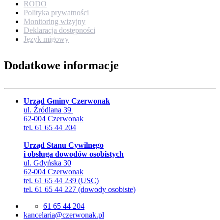
RODO
Polityka prywatności
Monitoring wizyjny
Deklaracja dostępności
Język migowy
Dodatkowe informacje
Urząd Gminy Czerwonak
ul. Źródlana 39
62-004 Czerwonak
tel. 61 65 44 204
Urząd Stanu Cywilnego
i obsługa dowodów osobistych
ul. Gdyńska 30
62-004 Czerwonak
tel. 61 65 44 239 (USC)
tel. 61 65 44 227 (dowody osobiste)
61 65 44 204
lp.kanowrezc@airalecnak