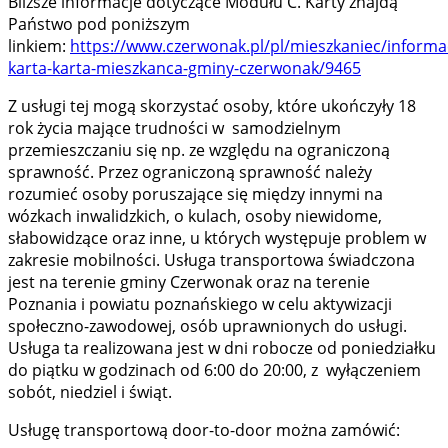
Bliższe informacje dotyczące Modułu C. Karty znajdą
Państwo pod poniższym
linkiem:
https://www.czerwonak.pl/pl/mieszkaniec/informac
karta-karta-mieszkanca-gminy-czerwonak/9465
Z usługi tej mogą skorzystać osoby, które ukończyły 18
rok życia mające trudności w samodzielnym
przemieszczaniu się np. ze względu na ograniczoną
sprawność. Przez ograniczoną sprawność należy
rozumieć osoby poruszające się między innymi na
wózkach inwalidzkich, o kulach, osoby niewidome,
słabowidzące oraz inne, u których występuje problem w
zakresie mobilności. Usługa transportowa świadczona
jest na terenie gminy Czerwonak oraz na terenie
Poznania i powiatu poznańskiego w celu aktywizacji
społeczno-zawodowej, osób uprawnionych do usługi.
Usługa ta realizowana jest w dni robocze od poniedziałku
do piątku w godzinach od 6:00 do 20:00, z wyłączeniem
sobót, niedziel i świąt.
Usługę transportową door-to-door można zamówić: