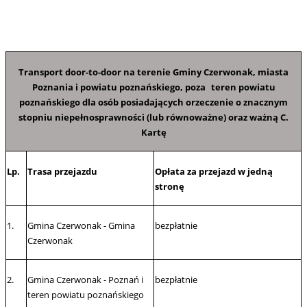
Transport door-to-door na terenie Gminy Czerwonak, miasta
Poznania i powiatu poznańskiego, poza
teren powiatu
poznańskiego dla osób posiadających orzeczenie o znacznym
stopniu niepełnosprawności (lub równoważne) oraz ważną C.
Kartę
Lp.
Trasa przejazdu
Opłata za przejazd w jedną
stronę
1.
Gmina Czerwonak - Gmina
bezpłatnie
Czerwonak
2.
Gmina Czerwonak - Poznań i
bezpłatnie
teren powiatu poznańskiego