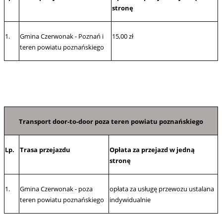
stronę
1.
Gmina Czerwonak - Poznań i
15,00 zł
teren powiatu poznańskiego
Transport door-to-door poza teren powiatu poznańskiego
Lp.
Trasa przejazdu
Opłata za przejazd w jedną
stronę
1.
Gmina Czerwonak - poza
opłata za usługę przewozu ustalana
teren powiatu poznańskiego
indywidualnie