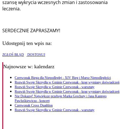
szansę wykrycia wczesnych zmian i zastosowania
leczenia.
SERDECZNIE ZAPRASZAMY!
Udostępnij ten wpis na:
ZGŁOŚ BŁĄD
DOSTOSUJ
Najnowsze
w: kalendarz
Czerwonak Biega dla Niepodległej - XIV Bieg i Marsz Niepodległości
Rozwiń Swoje Skrzydła w Gminie Czerwonak - krąg wymiany doświadczeń
Rozwiń Swoje Skrzydła w Gminie Czerwonak - warsztaty
Rozwiń Swoje Skrzydła w Gminie Czerwonak - krąg wymiany doświadczeń
Nie Dokazuj! Największe przeboje Marka Grechuty i Jana Kantego
Pawluśkiewicza - koncert
Czerwonak Cross Duathlon
Rozwiń Swoje Skrzydła w Gminie Czerwonak - warsztaty