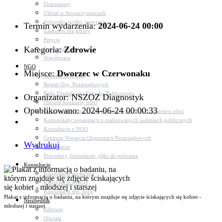
Dokumenty
Udział w Stowarzyszeniach
Jednostki, spółki, instytucje
Termin wydarzenia:
2024-06-24 00:00
Zasłużeni dla gminy
Petycje
Kategoria:
Zdrowie
Język migowy
Współpraca
NGO
Miejsce:
Dworzec w Czerwonaku
Aktualności NGO
Rejestr Org. Pozarządowych
Rada Działalności Pożytku Publicznego
Organizator: NSZOZ Diagnostyk
Otwarte konkursy ofert
Opublikowano: 2024-06-24 00:00:33
Dotacje udzielone z pominięciem otwartych konkursów ofert
Komunikaty organizacji o realizowanych zadaniach publicznych
Konsultacje z NGO
Centrum Wsparcia Organizacji Pozarządowych
Wydrukuj
Wolontariat
Procedury, formularze, pliki do pobrania
Konsultacje
Konsultacje społeczne
Konsultacje z NGO
Konsultacje dot. dróg
Plakat z informacją o badaniu, na którym znajduje się zdjęcie ściskających się kobiet -
Niezbędnik
młodszej i starszej
Zdrowie
Oświata