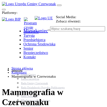
Platformy:
Social Media:
Zobacz również:
Mieszkaniec
Turysta
Przedsiębiorca
Ochrona Środowiska
Senior
Bezpieczeństwo
Kontakt
Strona główna
Samorząd
Kalendarz
Urząd Gminy
Mammografia w Czerwonaku
Kadra zarządcza
Rada Gminy Czerwonak
Rada Działalności Pożytku Publicznego
Mammografia w
Rada Sportu
Rada Seniorów
Czerwonaku
Młodzieżowa Rada Gminy
Sołectwa i osiedla