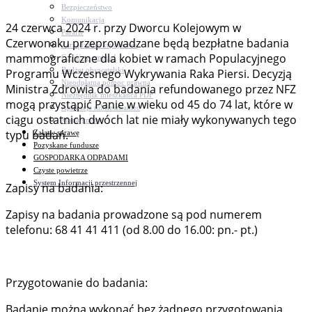
Bezpieczeństwo
Komunikacja
24 czerwca 2024 r. przy Dworcu Kolejowym w
Parafie
Czerwonaku przeprowadzane będą bezpłatne badania
Zarządzanie kryzysowe
mammograficzne dla kobiet w ramach Populacyjnego
C.ześć w gminie!
Budżet obywatelski
Programu Wczesnego Wykrywania Raka Piersi. Decyzją
Nieodpłatna pomoc prawna
Ministra Zdrowia do badania refundowanego przez NFZ
Niezbędnik mieszkańca PDF
mogą przystąpić Panie w wieku od 45 do 74 lat, które w
Aplikacja mMieszkaniec
ciągu ostatnich dwóch lat nie miały wykonywanych tego
Mapa gminy
typu badań.
Załatw sprawę
Pozyskane fundusze
GOSPODARKA ODPADAMI
Czyste powietrze
System Informacji przestrzennej
Zapisy na badania:
Zapisy na badania prowadzone są pod numerem
telefonu: 68 41 41 411 (od 8.00 do 16.00: pn.- pt.)
Przygotowanie do badania:
Badanie można wykonać bez żadnego przygotowania.