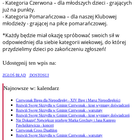
- Kategoria Czerwona – dla młodszych dzieci - grających
już na punkty.
- Kategoria Pomarańczowa – dla naszej Klubowej
młodzieży - grającej na piłce pomarańczowej.
*Każdy będzie miał okazję spróbować swoich sił w
odpowiedniej dla siebie kategorii wiekowej, do której
przydzielimy dzieci po zakończeniu zgłoszeń!
Udostępnij ten wpis na:
ZGŁOŚ BŁĄD
DOSTOSUJ
Najnowsze
w: kalendarz
Czerwonak Biega dla Niepodległej - XIV Bieg i Marsz Niepodległości
Rozwiń Swoje Skrzydła w Gminie Czerwonak - krąg wymiany doświadczeń
Rozwiń Swoje Skrzydła w Gminie Czerwonak - warsztaty
Rozwiń Swoje Skrzydła w Gminie Czerwonak - krąg wymiany doświadczeń
Nie Dokazuj! Największe przeboje Marka Grechuty i Jana Kantego
Pawluśkiewicza - koncert
Czerwonak Cross Duathlon
Rozwiń Swoje Skrzydła w Gminie Czerwonak - warsztaty