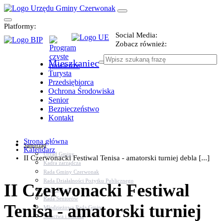
Platformy:
Social Media:
Zobacz również:
Mieszkaniec
Turysta
Przedsiębiorca
Ochrona Środowiska
Senior
Bezpieczeństwo
Kontakt
Strona główna
Samorząd
Kalendarz
Urząd Gminy
II Czerwonacki Festiwal Tenisa - amatorski turniej debla [...]
Kadra zarządcza
Rada Gminy Czerwonak
Rada Działalności Pożytku Publicznego
II Czerwonacki Festiwal
Rada Sportu
Rada Seniorów
Tenisa - amatorski turniej
Młodzieżowa Rada Gminy
Sołectwa i osiedla