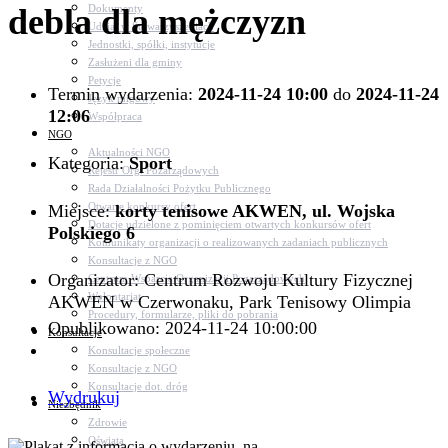
debla dla mężczyzn
Dokumenty
Udział w Stowarzyszeniach
Jednostki, spółki, instytucje
Zasłużeni dla gminy
Petycje
Termin wydarzenia:
2024-11-24 10:00
do
2024-11-24
Język migowy
12:06
Współpraca
NGO
Aktualności NGO
Kategoria:
Sport
Rejestr Org. Pozarządowych
Rada Działalności Pożytku Publicznego
Otwarte konkursy ofert
Miejsce:
korty tenisowe AKWEN, ul. Wojska
Dotacje udzielone z pominięciem otwartych konkursów ofert
Polskiego 6
Komunikaty organizacji o realizowanych zadaniach publicznych
Konsultacje z NGO
Organizator: Centrum Rozwoju Kultury Fizycznej
Centrum Wsparcia Organizacji Pozarządowych
Wolontariat
AKWEN w Czerwonaku, Park Tenisowy Olimpia
Procedury, formularze, pliki do pobrania
Opublikowano: 2024-11-24 10:00:00
Konsultacje
Konsultacje społeczne
Konsultacje z NGO
Konsultacje dot. dróg
Wydrukuj
Niezbędnik
Zdrowie
Oświata