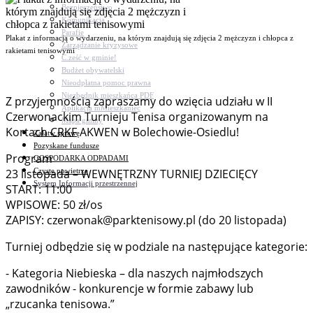
Bezpieczeństwo
Komunikacja
Parafie
Plakat z informacją o wydarzeniu, na którym znajdują się zdjęcia 2 mężczyzn i chłopca z
Zarządzanie kryzysowe
rakietami tenisowymi
C.ześć w gminie!
Budżet obywatelski
Nieodpłatna pomoc prawna
Niezbędnik mieszkańca PDF
Z przyjemnością zapraszamy do wzięcia udziału w II
Aplikacja mMieszkaniec
Czerwonackim Turnieju Tenisa organizowanym na
Mapa gminy
Kortach CRKF AKWEN w Bolechowie-Osiedlu!
Załatw sprawę
Pozyskane fundusze
Program
GOSPODARKA ODPADAMI
Czyste powietrze
23 listopada – WEWNĘTRZNY TURNIEJ DZIECIĘCY
System Informacji przestrzennej
START: 11:00
WPISOWE: 50 zł/os
ZAPISY: czerwonak@parktenisowy.pl (do 20 listopada)
Turniej odbędzie się w podziale na następujące kategorie:
- Kategoria Niebieska – dla naszych najmłodszych
zawodników - konkurencje w formie zabawy lub
„rzucanka tenisowa.”