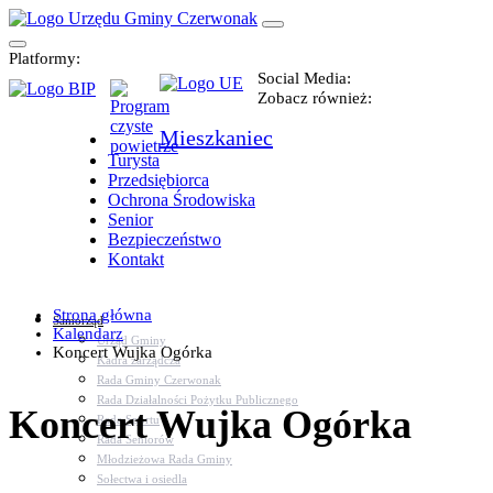
Platformy:
Social Media:
Zobacz również:
Mieszkaniec
Turysta
Przedsiębiorca
Ochrona Środowiska
Senior
Bezpieczeństwo
Kontakt
Strona główna
Samorząd
Kalendarz
Urząd Gminy
Koncert Wujka Ogórka
Kadra zarządcza
Rada Gminy Czerwonak
Rada Działalności Pożytku Publicznego
Koncert Wujka Ogórka
Rada Sportu
Rada Seniorów
Młodzieżowa Rada Gminy
Sołectwa i osiedla