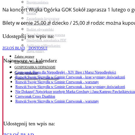
Bezpieczeństwo
Komunikacja
Na koncert Wujka Ogórka GOK Sokół zaprasza 1 lutego o go
Parafie
Zarządzanie kryzysowe
Bilety w cenie 25,00 zł dziecko / 25,00 zł rodzic można k
C.ześć w gminie!
Budżet obywatelski
Nieodpłatna pomoc prawna
Udostępnij ten wpis na:
Niezbędnik mieszkańca PDF
Aplikacja mMieszkaniec
ZGŁOŚ BŁĄD
DOSTOSUJ
Mapa gminy
Załatw sprawę
Najnowsze
w: kalendarz
Pozyskane fundusze
GOSPODARKA ODPADAMI
Czerwonak Biega dla Niepodległej - XIV Bieg i Marsz Niepodległości
Czyste powietrze
Rozwiń Swoje Skrzydła w Gminie Czerwonak - krąg wymiany doświadczeń
System Informacji przestrzennej
Rozwiń Swoje Skrzydła w Gminie Czerwonak - warsztaty
Rozwiń Swoje Skrzydła w Gminie Czerwonak - krąg wymiany doświadczeń
Nie Dokazuj! Największe przeboje Marka Grechuty i Jana Kantego Pawluśkiewicza
Czerwonak Cross Duathlon
Rozwiń Swoje Skrzydła w Gminie Czerwonak - warsztaty
Udostępnij ten wpis na: