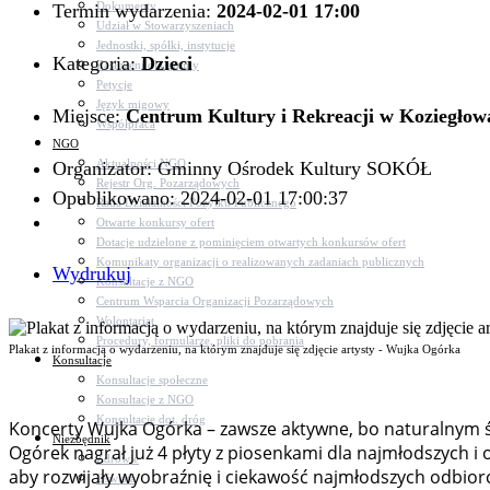
Dokumenty
Termin wydarzenia:
2024-02-01 17:00
Udział w Stowarzyszeniach
Jednostki, spółki, instytucje
Kategoria:
Dzieci
Zasłużeni dla gminy
Petycje
Język migowy
Miejsce:
Centrum Kultury i Rekreacji w Koziegłow
Współpraca
NGO
Aktualności NGO
Organizator: Gminny Ośrodek Kultury SOKÓŁ
Rejestr Org. Pozarządowych
Opublikowano: 2024-02-01 17:00:37
Rada Działalności Pożytku Publicznego
Otwarte konkursy ofert
Dotacje udzielone z pominięciem otwartych konkursów ofert
Komunikaty organizacji o realizowanych zadaniach publicznych
Wydrukuj
Konsultacje z NGO
Centrum Wsparcia Organizacji Pozarządowych
Wolontariat
Procedury, formularze, pliki do pobrania
Plakat z informacją o wydarzeniu, na którym znajduje się zdjęcie artysty - Wujka Ogórka
Konsultacje
Konsultacje społeczne
Konsultacje z NGO
Konsultacje dot. dróg
Koncerty Wujka Ogórka – zawsze aktywne, bo naturalnym śr
Niezbędnik
Ogórek nagrał już 4 płyty z piosenkami dla najmłodszych i
Zdrowie
aby rozwijały wyobraźnię i ciekawość najmłodszych odbior
Oświata