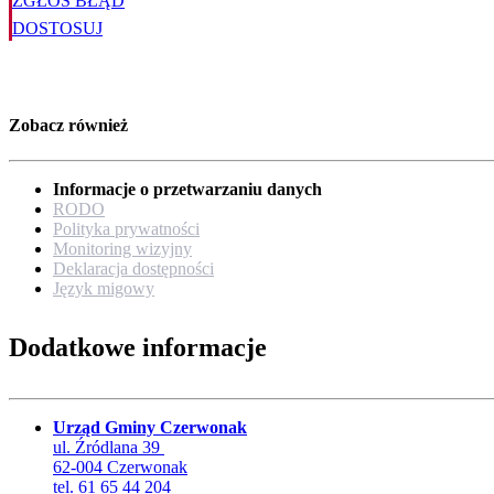
ZGŁOŚ BŁĄD
DOSTOSUJ
Zobacz również
Informacje o przetwarzaniu danych
RODO
Polityka prywatności
Monitoring wizyjny
Deklaracja dostępności
Język migowy
Dodatkowe informacje
Urząd Gminy Czerwonak
ul. Źródlana 39
62-004 Czerwonak
tel. 61 65 44 204