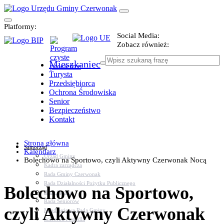
Platformy:
Social Media:
Zobacz również:
Mieszkaniec
Turysta
Przedsiębiorca
Ochrona Środowiska
Senior
Bezpieczeństwo
Kontakt
Strona główna
Samorząd
Kalendarz
Urząd Gminy
Bolechowo na Sportowo, czyli Aktywny Czerwonak Nocą
Kadra zarządcza
Rada Gminy Czerwonak
Rada Działalności Pożytku Publicznego
Bolechowo na Sportowo,
Rada Sportu
Rada Seniorów
czyli Aktywny Czerwonak
Młodzieżowa Rada Gminy
Sołectwa i osiedla