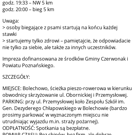
godz. 19:33 – NW 5 km
godz. 20:00 – bieg 5 km
Uwaga:
> osoby biegające z psami startują na końcu każdej
stawki
> startujemy tylko zdrowi – pamiętajcie, że odpowiadacie
nie tylko za siebie, ale także za innych uczestników.
Impreza dofinansowana ze środków Gminy Czerwonak i
Powiatu Poznańskiego.
SZCZEGÓŁY:
MIEJSCE: Bolechowo, ścieżka pieszo-rowerowa w kierunku
obwodnicy skrzyżowanie ul. Obornickiej i Przemysłowej.
PARKING: przy ul. Przemysłowej koło Zespołu Szkół im.
Gen. Dezyderego Chłapowskiego w Bolechowie (bardzo
prosimy parkować w wyznaczonym miejscu nie
utrudniając wyjazdu m.in. straży pożarnej).
ODPŁATNOŚĆ: Spotkania są bezpłatne.
POMIAR CZASU: Bez chipów, bez firm, ale dobrze