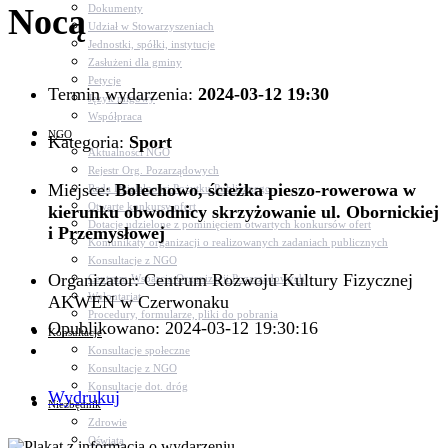
Nocą
Dokumenty
Udział w Stowarzyszeniach
Jednostki, spółki, instytucje
Zasłużeni dla gminy
Petycje
Termin wydarzenia:
2024-03-12 19:30
Język migowy
Współpraca
NGO
Kategoria:
Sport
Aktualności NGO
Rejestr Org. Pozarządowych
Miejsce:
Bolechowo, ścieżka pieszo-rowerowa w
Rada Działalności Pożytku Publicznego
Otwarte konkursy ofert
kierunku obwodnicy skrzyżowanie ul. Obornickiej
Dotacje udzielone z pominięciem otwartych konkursów ofert
i Przemysłowej
Komunikaty organizacji o realizowanych zadaniach publicznych
Konsultacje z NGO
Organizator: Centrum Rozwoju Kultury Fizycznej
Centrum Wsparcia Organizacji Pozarządowych
Wolontariat
AKWEN w Czerwonaku
Procedury, formularze, pliki do pobrania
Opublikowano: 2024-03-12 19:30:16
Konsultacje
Konsultacje społeczne
Konsultacje z NGO
Konsultacje dot. dróg
Wydrukuj
Niezbędnik
Zdrowie
Oświata