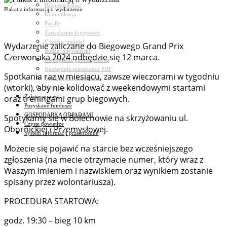
Bezpieczeństwo
Plakat z informacją o wydarzeniu
Komunikacja
Parafie
Zarządzanie kryzysowe
C.ześć w gminie!
Wydarzenie zaliczane do Biegowego Grand Prix
Budżet obywatelski
Czerwonaka 2024 odbędzie się 12 marca.
Nieodpłatna pomoc prawna
Niezbędnik mieszkańca PDF
Spotkania raz w miesiącu, zawsze wieczorami w tygodniu
Aplikacja mMieszkaniec
(wtorki), aby nie kolidować z weekendowymi startami
Mapa gminy
Załatw sprawę
oraz treningami grup biegowych.
Pozyskane fundusze
GOSPODARKA ODPADAMI
Spotykamy się w Bolechowie na skrzyżowaniu ul.
Czyste powietrze
Obornickiej i Przemysłowej.
System Informacji przestrzennej
Możecie się pojawić na starcie bez wcześniejszego
zgłoszenia (na mecie otrzymacie numer, który wraz z
Waszym imieniem i nazwiskiem oraz wynikiem zostanie
spisany przez wolontariusza).
PROCEDURA STARTOWA:
godz. 19:30 – bieg 10 km