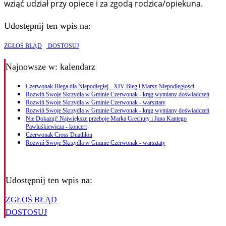
wziąć udział przy opiece i za zgodą rodzica/opiekuna.
Udostępnij ten wpis na:
ZGŁOŚ BŁĄD
DOSTOSUJ
Najnowsze
w: kalendarz
Czerwonak Biega dla Niepodległej - XIV Bieg i Marsz Niepodległości
Rozwiń Swoje Skrzydła w Gminie Czerwonak - krąg wymiany doświadczeń
Rozwiń Swoje Skrzydła w Gminie Czerwonak - warsztaty
Rozwiń Swoje Skrzydła w Gminie Czerwonak - krąg wymiany doświadczeń
Nie Dokazuj! Największe przeboje Marka Grechuty i Jana Kantego
Pawluśkiewicza - koncert
Czerwonak Cross Duathlon
Rozwiń Swoje Skrzydła w Gminie Czerwonak - warsztaty
Udostępnij ten wpis na:
ZGŁOŚ BŁĄD
DOSTOSUJ