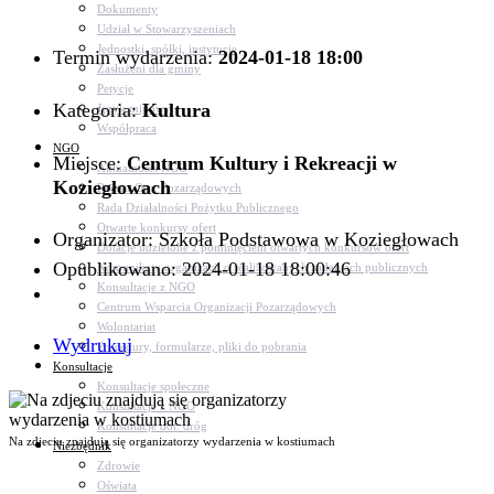
Dokumenty
Udział w Stowarzyszeniach
Jednostki, spółki, instytucje
Termin wydarzenia:
2024-01-18 18:00
Zasłużeni dla gminy
Petycje
Kategoria:
Kultura
Język migowy
Współpraca
NGO
Miejsce:
Centrum Kultury i Rekreacji w
Aktualności NGO
Koziegłowach
Rejestr Org. Pozarządowych
Rada Działalności Pożytku Publicznego
Otwarte konkursy ofert
Organizator: Szkoła Podstawowa w Koziegłowach
Dotacje udzielone z pominięciem otwartych konkursów ofert
Opublikowano: 2024-01-18 18:00:46
Komunikaty organizacji o realizowanych zadaniach publicznych
Konsultacje z NGO
Centrum Wsparcia Organizacji Pozarządowych
Wolontariat
Wydrukuj
Procedury, formularze, pliki do pobrania
Konsultacje
Konsultacje społeczne
Konsultacje z NGO
Konsultacje dot. dróg
Na zdjeciu znajdują się organizatorzy wydarzenia w kostiumach
Niezbędnik
Zdrowie
Oświata