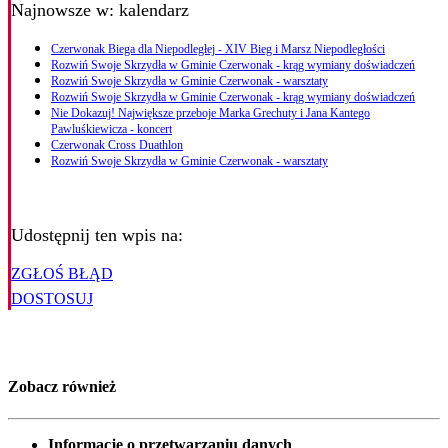
Najnowsze
w: kalendarz
Czerwonak Biega dla Niepodległej - XIV Bieg i Marsz Niepodległości
Rozwiń Swoje Skrzydła w Gminie Czerwonak - krąg wymiany doświadczeń
Rozwiń Swoje Skrzydła w Gminie Czerwonak - warsztaty
Rozwiń Swoje Skrzydła w Gminie Czerwonak - krąg wymiany doświadczeń
Nie Dokazuj! Największe przeboje Marka Grechuty i Jana Kantego
Pawluśkiewicza - koncert
Czerwonak Cross Duathlon
Rozwiń Swoje Skrzydła w Gminie Czerwonak - warsztaty
Udostępnij ten wpis na:
ZGŁOŚ BŁĄD
DOSTOSUJ
Zobacz również
Informacje o przetwarzaniu danych