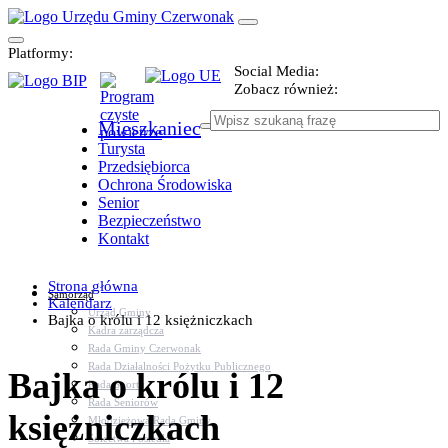
Platformy:
Social Media:
Zobacz również:
Mieszkaniec
Turysta
Przedsiębiorca
Ochrona Środowiska
Senior
Bezpieczeństwo
Kontakt
Strona główna
Samorząd
Kalendarz
Urząd Gminy
Bajka o królu i 12 księżniczkach
Kadra zarządcza
Rada Gminy Czerwonak
Rada Działalności Pożytku Publicznego
Bajka o królu i 12
Rada Sportu
Rada Seniorów
księżniczkach
Młodzieżowa Rada Gminy
Sołectwa i osiedla