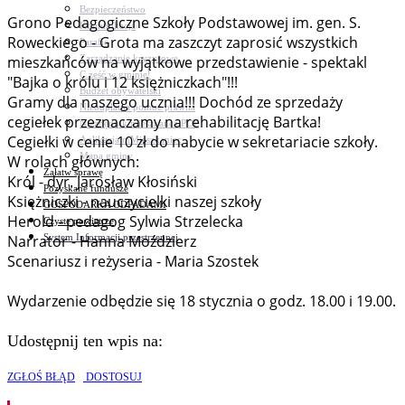
Bezpieczeństwo
Grono Pedagogiczne Szkoły Podstawowej im. gen. S.
Komunikacja
Roweckiego - Grota ma zaszczyt zaprosić wszystkich
Parafie
Zarządzanie kryzysowe
mieszkańców na wyjątkowe przedstawienie - spektakl
C.ześć w gminie!
"Bajka o królu i 12 księżniczkach"!!!
Budżet obywatelski
Gramy dla naszego ucznia!!! Dochód ze sprzedaży
Nieodpłatna pomoc prawna
cegiełek przeznaczamy na rehabilitację Bartka!
Niezbędnik mieszkańca PDF
Cegiełki w cenie 10 zł do nabycie w sekretariacie szkoły.
Aplikacja mMieszkaniec
Mapa gminy
W rolach głównych:
Załatw sprawę
Król - dyr. Jarosław Kłosiński
Pozyskane fundusze
Księżniczki - nauczycielki naszej szkoły
GOSPODARKA ODPADAMI
Herold - pedagog Sylwia Strzelecka
Czyste powietrze
System Informacji przestrzennej
Narrator - Hanna Moździerz
Scenariusz i reżyseria - Maria Szostek
Wydarzenie odbędzie się 18 stycznia o godz. 18.00 i 19.00.
Udostępnij ten wpis na:
ZGŁOŚ BŁĄD
DOSTOSUJ