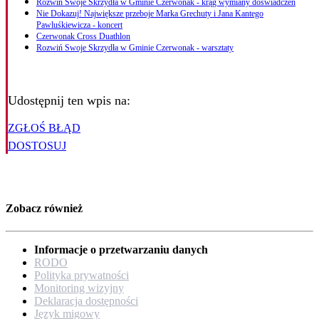
Rozwiń Swoje Skrzydła w Gminie Czerwonak - krąg wymiany doświadczeń
Nie Dokazuj! Największe przeboje Marka Grechuty i Jana Kantego
Pawluśkiewicza - koncert
Czerwonak Cross Duathlon
Rozwiń Swoje Skrzydła w Gminie Czerwonak - warsztaty
Udostępnij ten wpis na:
ZGŁOŚ BŁĄD
DOSTOSUJ
Zobacz również
Informacje o przetwarzaniu danych
RODO
Polityka prywatności
Monitoring wizyjny
Deklaracja dostępności
Język migowy