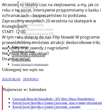
Bezpieczeństwo
Wrzesień to idealny czas na skejtowanie, a my, jak co
Komunikacja
roku o tej porze, intensywnie przypominamy o kasku i
Parafie
ochraniaczach – bezpieczeństwo to podstawa.
Zarządzanie kryzysowe
Zapraszamy wszystkich 20 września na skatepark w
C.ześć w gminie!
Budżet obywatelski
Koziegłowach.
Nieodpłatna pomoc prawna
START: 17:00.
Niezbędnik mieszkańca PDF
W tym roku dołączy do nas Filip Nowak! W programie
Aplikacja mMieszkaniec
przewidzieliśmy mnóstwo atrakcji: deskorolkowe triki,
Mapa gminy
Załatw sprawę
warsztaty oraz zawody z nagrodami!
Pozyskane fundusze
Nie może Was zabraknąć!
GOSPODARKA ODPADAMI
Do zobaczenia!
Czyste powietrze
System Informacji przestrzennej
Udostępnij ten wpis na:
ZGŁOŚ BŁĄD
DOSTOSUJ
Najnowsze
w: kalendarz
Czerwonak Biega dla Niepodległej - XIV Bieg i Marsz Niepodległości
Rozwiń Swoje Skrzydła w Gminie Czerwonak - krąg wymiany doświadczeń
Rozwiń Swoje Skrzydła w Gminie Czerwonak - warsztaty