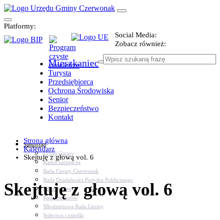
Platformy:
Social Media:
Zobacz również:
Mieszkaniec
Turysta
Przedsiębiorca
Ochrona Środowiska
Senior
Bezpieczeństwo
Kontakt
Strona główna
Samorząd
Kalendarz
Urząd Gminy
Skejtuję z głową vol. 6
Kadra zarządcza
Rada Gminy Czerwonak
Rada Działalności Pożytku Publicznego
Skejtuję z głową vol. 6
Rada Sportu
Rada Seniorów
Młodzieżowa Rada Gminy
Sołectwa i osiedla