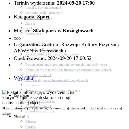
Termin wydarzenia:
2024-09-20 17:00
Dokumenty
Udział w Stowarzyszeniach
Jednostki, spółki, instytucje
Kategoria:
Sport
Zasłużeni dla gminy
Petycje
Język migowy
Miejsce:
Skatepark w Koziegłowach
Współpraca
NGO
Organizator: Centrum Rozwoju Kultury Fizycznej
Aktualności NGO
Rejestr Org. Pozarządowych
AKWEN w Czerwonaku
Rada Działalności Pożytku Publicznego
Opublikowano: 2024-09-20 17:00:52
Otwarte konkursy ofert
Dotacje udzielone z pominięciem otwartych konkursów ofert
Komunikaty organizacji o realizowanych zadaniach publicznych
Konsultacje z NGO
Wydrukuj
Centrum Wsparcia Organizacji Pozarządowych
Wolontariat
Procedury, formularze, pliki do pobrania
Konsultacje
Konsultacje społeczne
Konsultacje z NGO
Plakat z informacją o wydarzeniu, na którym znajduje się deskorolka i nogi osoby na niej
Konsultacje dot. dróg
jadącej
Niezbędnik
Zdrowie
Oświata