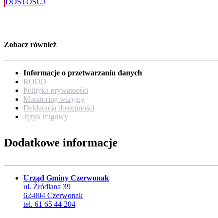
DOSTOSUJ
Zobacz również
Informacje o przetwarzaniu danych
RODO
Polityka prywatności
Monitoring wizyjny
Deklaracja dostępności
Język migowy
Dodatkowe informacje
Urząd Gminy Czerwonak
ul. Źródlana 39
62-004 Czerwonak
tel. 61 65 44 204