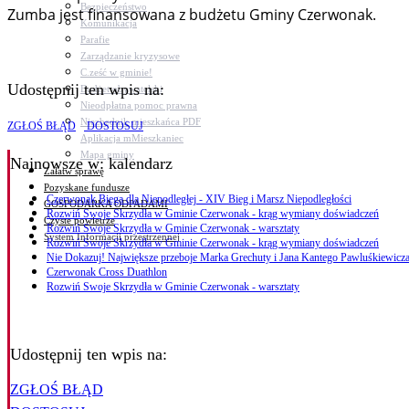
Bezpieczeństwo
Zumba jest finansowana z budżetu Gminy Czerwonak.
Komunikacja
Parafie
Zarządzanie kryzysowe
C.ześć w gminie!
Udostępnij ten wpis na:
Budżet obywatelski
Nieodpłatna pomoc prawna
Niezbędnik mieszkańca PDF
ZGŁOŚ BŁĄD
DOSTOSUJ
Aplikacja mMieszkaniec
Mapa gminy
Najnowsze
w: kalendarz
Załatw sprawę
Pozyskane fundusze
Czerwonak Biega dla Niepodległej - XIV Bieg i Marsz Niepodległości
GOSPODARKA ODPADAMI
Rozwiń Swoje Skrzydła w Gminie Czerwonak - krąg wymiany doświadczeń
Czyste powietrze
Rozwiń Swoje Skrzydła w Gminie Czerwonak - warsztaty
System Informacji przestrzennej
Rozwiń Swoje Skrzydła w Gminie Czerwonak - krąg wymiany doświadczeń
Nie Dokazuj! Największe przeboje Marka Grechuty i Jana Kantego Pawluśkiewicza
Czerwonak Cross Duathlon
Rozwiń Swoje Skrzydła w Gminie Czerwonak - warsztaty
Udostępnij ten wpis na:
ZGŁOŚ BŁĄD