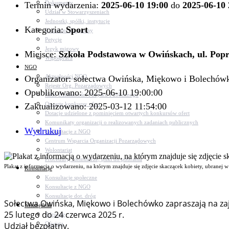
Dokumenty
Termin wydarzenia:
2025-06-10 19:00
do
2025-06-10 
Udział w Stowarzyszeniach
Jednostki, spółki, instytucje
Kategoria:
Sport
Zasłużeni dla gminy
Petycje
Język migowy
Miejsce:
Szkoła Podstawowa w Owińskach, ul. Popr
Współpraca
NGO
Aktualności NGO
Organizator: sołectwa Owińska, Miękowo i Bolechów
Rejestr Org. Pozarządowych
Opublikowano: 2025-06-10 19:00:00
Rada Działalności Pożytku Publicznego
Otwarte konkursy ofert
Zaktualizowano: 2025-03-12 11:54:00
Dotacje udzielone z pominięciem otwartych konkursów ofert
Komunikaty organizacji o realizowanych zadaniach publicznych
Wydrukuj
Konsultacje z NGO
Centrum Wsparcia Organizacji Pozarządowych
Wolontariat
Procedury, formularze, pliki do pobrania
Plakat z informacją o wydarzeniu, na którym znajduje się zdjęcie skaczącek kobiety, ubranej w
Konsultacje
Konsultacje społeczne
Konsultacje z NGO
Konsultacje dot. dróg
Sołectwa Owińska, Miękowo i Bolechówko zapraszają na zaj
Niezbędnik
25 lutego do 24 czerwca 2025 r.
Zdrowie
Oświata
Udział bezpłatny.