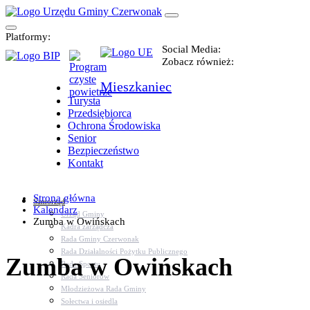
Platformy:
Social Media:
Zobacz również:
Mieszkaniec
Turysta
Przedsiębiorca
Ochrona Środowiska
Senior
Bezpieczeństwo
Kontakt
Strona główna
Samorząd
Kalendarz
Urząd Gminy
Zumba w Owińskach
Kadra zarządcza
Rada Gminy Czerwonak
Rada Działalności Pożytku Publicznego
Zumba w Owińskach
Rada Sportu
Rada Seniorów
Młodzieżowa Rada Gminy
Sołectwa i osiedla