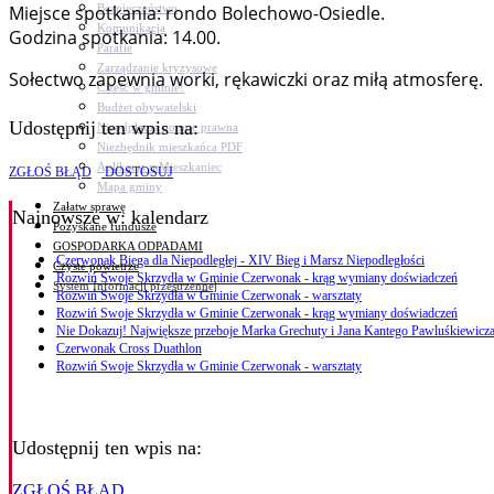
Bezpieczeństwo
Miejsce spotkania: rondo Bolechowo-Osiedle.
Komunikacja
Godzina spotkania: 14.00.
Parafie
Zarządzanie kryzysowe
Sołectwo zapewnia worki, rękawiczki oraz miłą atmosferę.
C.ześć w gminie!
Budżet obywatelski
Udostępnij ten wpis na:
Nieodpłatna pomoc prawna
Niezbędnik mieszkańca PDF
Aplikacja mMieszkaniec
ZGŁOŚ BŁĄD
DOSTOSUJ
Mapa gminy
Załatw sprawę
Najnowsze
w: kalendarz
Pozyskane fundusze
GOSPODARKA ODPADAMI
Czerwonak Biega dla Niepodległej - XIV Bieg i Marsz Niepodległości
Czyste powietrze
Rozwiń Swoje Skrzydła w Gminie Czerwonak - krąg wymiany doświadczeń
System Informacji przestrzennej
Rozwiń Swoje Skrzydła w Gminie Czerwonak - warsztaty
Rozwiń Swoje Skrzydła w Gminie Czerwonak - krąg wymiany doświadczeń
Nie Dokazuj! Największe przeboje Marka Grechuty i Jana Kantego Pawluśkiewicza
Czerwonak Cross Duathlon
Rozwiń Swoje Skrzydła w Gminie Czerwonak - warsztaty
Udostępnij ten wpis na:
ZGŁOŚ BŁĄD