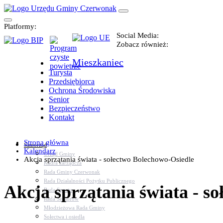
Platformy:
Social Media:
Zobacz również:
Mieszkaniec
Turysta
Przedsiębiorca
Ochrona Środowiska
Senior
Bezpieczeństwo
Kontakt
Strona główna
Samorząd
Kalendarz
Urząd Gminy
Akcja sprzątania świata - sołectwo Bolechowo-Osiedle
Kadra zarządcza
Rada Gminy Czerwonak
Rada Działalności Pożytku Publicznego
Akcja sprzątania świata - s
Rada Sportu
Rada Seniorów
Młodzieżowa Rada Gminy
Sołectwa i osiedla