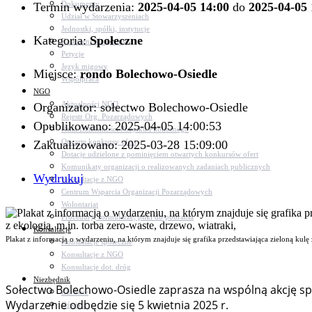
Dokumenty
Termin wydarzenia:
2025-04-05 14:00
do
2025-04-05 
Udział w Stowarzyszeniach
Jednostki, spółki, instytucje
Kategoria:
Społeczne
Zasłużeni dla gminy
Petycje
Język migowy
Miejsce:
rondo Bolechowo-Osiedle
Współpraca
NGO
Aktualności NGO
Organizator: sołectwo Bolechowo-Osiedle
Rejestr Org. Pozarządowych
Opublikowano: 2025-04-05 14:00:53
Rada Działalności Pożytku Publicznego
Otwarte konkursy ofert
Zaktualizowano: 2025-03-28 15:09:00
Dotacje udzielone z pominięciem otwartych konkursów ofert
Komunikaty organizacji o realizowanych zadaniach publicznych
Wydrukuj
Konsultacje z NGO
Centrum Wsparcia Organizacji Pozarządowych
Wolontariat
Procedury, formularze, pliki do pobrania
Konsultacje
Plakat z informacją o wydarzeniu, na którym znajduje się grafika przedstawiająca zieloną kulę
Konsultacje społeczne
Konsultacje z NGO
Konsultacje dot. dróg
Niezbędnik
Sołectwo Bolechowo-Osiedle zaprasza na wspólną akcję sp
Zdrowie
Wydarzenie odbędzie się 5 kwietnia 2025 r.
Oświata