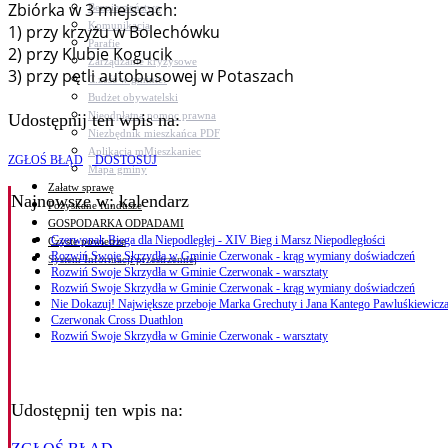
Zbiórka w 3 miejscach:
Bezpieczeństwo
Komunikacja
1) przy krzyżu w Bolechówku
Parafie
2) przy Klubie Kogucik
Zarządzanie kryzysowe
3) przy pętli autobusowej w Potaszach
C.ześć w gminie!
Budżet obywatelski
Nieodpłatna pomoc prawna
Udostępnij ten wpis na:
Niezbędnik mieszkańca PDF
Aplikacja mMieszkaniec
ZGŁOŚ BŁĄD
DOSTOSUJ
Mapa gminy
Załatw sprawę
Najnowsze
w: kalendarz
Pozyskane fundusze
GOSPODARKA ODPADAMI
Czerwonak Biega dla Niepodległej - XIV Bieg i Marsz Niepodległości
Czyste powietrze
Rozwiń Swoje Skrzydła w Gminie Czerwonak - krąg wymiany doświadczeń
System Informacji przestrzennej
Rozwiń Swoje Skrzydła w Gminie Czerwonak - warsztaty
Rozwiń Swoje Skrzydła w Gminie Czerwonak - krąg wymiany doświadczeń
Nie Dokazuj! Największe przeboje Marka Grechuty i Jana Kantego Pawluśkiewicza
Czerwonak Cross Duathlon
Rozwiń Swoje Skrzydła w Gminie Czerwonak - warsztaty
Udostępnij ten wpis na: