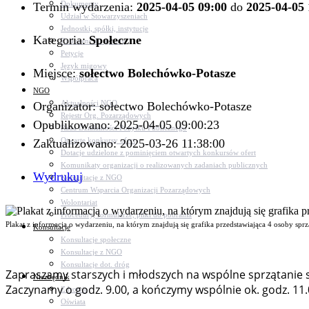
Dokumenty
Termin wydarzenia:
2025-04-05 09:00
do
2025-04-05 
Udział w Stowarzyszeniach
Jednostki, spółki, instytucje
Kategoria:
Społeczne
Zasłużeni dla gminy
Petycje
Język migowy
Miejsce:
sołectwo Bolechówko-Potasze
Współpraca
NGO
Aktualności NGO
Organizator: sołectwo Bolechówko-Potasze
Rejestr Org. Pozarządowych
Opublikowano: 2025-04-05 09:00:23
Rada Działalności Pożytku Publicznego
Otwarte konkursy ofert
Zaktualizowano: 2025-03-26 11:38:00
Dotacje udzielone z pominięciem otwartych konkursów ofert
Komunikaty organizacji o realizowanych zadaniach publicznych
Wydrukuj
Konsultacje z NGO
Centrum Wsparcia Organizacji Pozarządowych
Wolontariat
Procedury, formularze, pliki do pobrania
Plakat z informacją o wydarzeniu, na którym znajdują się grafika przedstawiająca 4 osoby spr
Konsultacje
Konsultacje społeczne
Konsultacje z NGO
Konsultacje dot. dróg
Zapraszamy starszych i młodszych na wspólne sprzątanie s
Niezbędnik
Zaczynamy o godz. 9.00, a kończymy wspólnie ok. godz. 11.
Zdrowie
Oświata