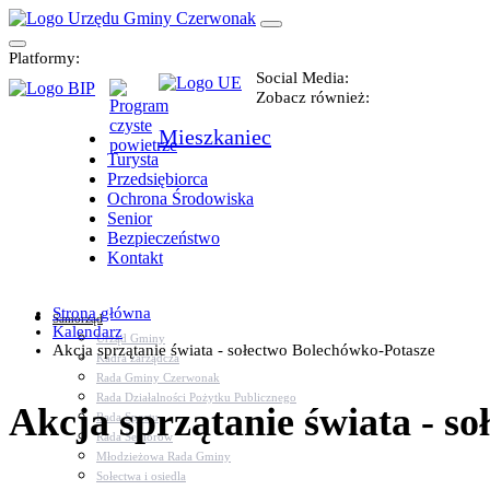
Platformy:
Social Media:
Zobacz również:
Mieszkaniec
Turysta
Przedsiębiorca
Ochrona Środowiska
Senior
Bezpieczeństwo
Kontakt
Strona główna
Samorząd
Kalendarz
Urząd Gminy
Akcja sprzątanie świata - sołectwo Bolechówko-Potasze
Kadra zarządcza
Rada Gminy Czerwonak
Rada Działalności Pożytku Publicznego
Akcja sprzątanie świata - s
Rada Sportu
Rada Seniorów
Młodzieżowa Rada Gminy
Sołectwa i osiedla