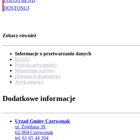
ZGŁOŚ BŁĄD
DOSTOSUJ
Zobacz również
Informacje o przetwarzaniu danych
RODO
Polityka prywatności
Monitoring wizyjny
Deklaracja dostępności
Język migowy
Dodatkowe informacje
Urząd Gminy Czerwonak
ul. Źródlana 39
62-004 Czerwonak
tel. 61 65 44 204