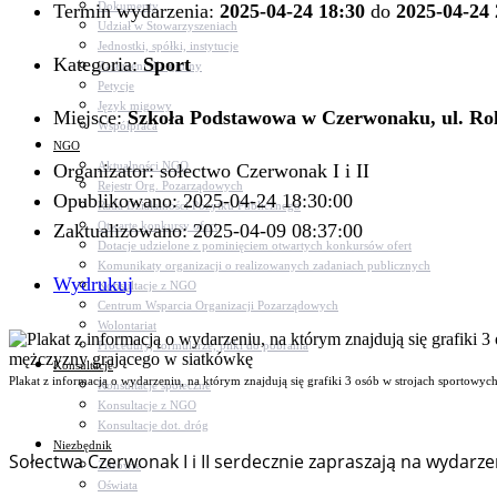
Dokumenty
Termin wydarzenia:
2025-04-24 18:30
do
2025-04-24 
Udział w Stowarzyszeniach
Jednostki, spółki, instytucje
Kategoria:
Sport
Zasłużeni dla gminy
Petycje
Język migowy
Miejsce:
Szkoła Podstawowa w Czerwonaku, ul. Ro
Współpraca
NGO
Aktualności NGO
Organizator: sołectwo Czerwonak I i II
Rejestr Org. Pozarządowych
Opublikowano: 2025-04-24 18:30:00
Rada Działalności Pożytku Publicznego
Otwarte konkursy ofert
Zaktualizowano: 2025-04-09 08:37:00
Dotacje udzielone z pominięciem otwartych konkursów ofert
Komunikaty organizacji o realizowanych zadaniach publicznych
Wydrukuj
Konsultacje z NGO
Centrum Wsparcia Organizacji Pozarządowych
Wolontariat
Procedury, formularze, pliki do pobrania
Konsultacje
Plakat z informacją o wydarzeniu, na którym znajdują się grafiki 3 osób w strojach sportowy
Konsultacje społeczne
Konsultacje z NGO
Konsultacje dot. dróg
Niezbędnik
Sołectwa Czerwonak I i II serdecznie zapraszają na wydar
Zdrowie
Oświata