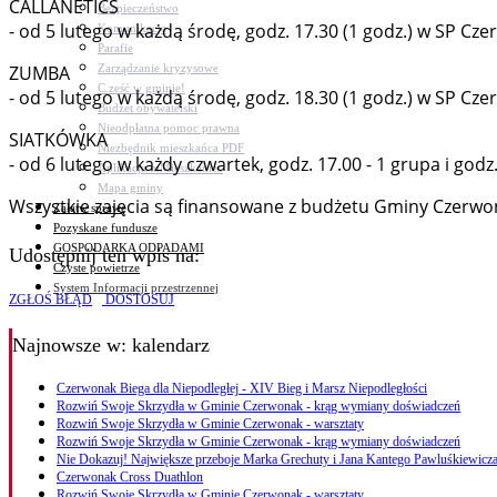
CALLANETICS
Bezpieczeństwo
- od 5 lutego w każdą środę, godz. 17.30 (1 godz.) w SP Cze
Komunikacja
Parafie
Zarządzanie kryzysowe
ZUMBA
C.ześć w gminie!
- od 5 lutego w każdą środę, godz. 18.30 (1 godz.) w SP Cz
Budżet obywatelski
Nieodpłatna pomoc prawna
SIATKÓWKA
Niezbędnik mieszkańca PDF
- od 6 lutego w każdy czwartek, godz. 17.00 - 1 grupa i god
Aplikacja mMieszkaniec
Mapa gminy
Wszystkie zajęcia są finansowane z budżetu Gminy Czerwona
Załatw sprawę
Pozyskane fundusze
GOSPODARKA ODPADAMI
Udostępnij ten wpis na:
Czyste powietrze
System Informacji przestrzennej
ZGŁOŚ BŁĄD
DOSTOSUJ
Najnowsze
w: kalendarz
Czerwonak Biega dla Niepodległej - XIV Bieg i Marsz Niepodległości
Rozwiń Swoje Skrzydła w Gminie Czerwonak - krąg wymiany doświadczeń
Rozwiń Swoje Skrzydła w Gminie Czerwonak - warsztaty
Rozwiń Swoje Skrzydła w Gminie Czerwonak - krąg wymiany doświadczeń
Nie Dokazuj! Największe przeboje Marka Grechuty i Jana Kantego Pawluśkiewicza
Czerwonak Cross Duathlon
Rozwiń Swoje Skrzydła w Gminie Czerwonak - warsztaty