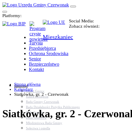
Platformy:
Social Media:
Zobacz również:
Mieszkaniec
Turysta
Przedsiębiorca
Ochrona Środowiska
Senior
Bezpieczeństwo
Kontakt
Strona główna
Samorząd
Kalendarz
Urząd Gminy
Siatkówka, gr. 2 - Czerwonak
Kadra zarządcza
Rada Gminy Czerwonak
Rada Działalności Pożytku Publicznego
Siatkówka, gr. 2 - Czerwona
Rada Sportu
Rada Seniorów
Młodzieżowa Rada Gminy
Sołectwa i osiedla