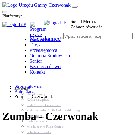
Platformy:
Social Media:
Zobacz również:
Mieszkaniec
Turysta
Przedsiębiorca
Ochrona Środowiska
Senior
Bezpieczeństwo
Kontakt
Strona główna
Samorząd
Kalendarz
Urząd Gminy
Zumba - Czerwonak
Kadra zarządcza
Rada Gminy Czerwonak
Rada Działalności Pożytku Publicznego
Zumba - Czerwonak
Rada Sportu
Rada Seniorów
Młodzieżowa Rada Gminy
Sołectwa i osiedla