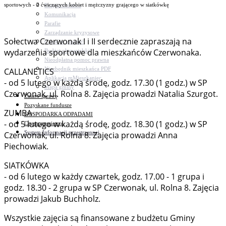
sportowych - 2 ćwiczących kobiet i mężczyzny grającego w siatkówkę
Bezpieczeństwo
Komunikacja
Parafie
Zarządzanie kryzysowe
Sołectwa Czerwonak I i II serdecznie zapraszają na
C.ześć w gminie!
wydarzenia sportowe dla mieszkańców Czerwonaka.
Budżet obywatelski
Nieodpłatna pomoc prawna
Niezbędnik mieszkańca PDF
CALLANETICS
Aplikacja mMieszkaniec
- od 5 lutego w każdą środę, godz. 17.30 (1 godz.) w SP
Mapa gminy
Czerwonak, ul. Rolna 8. Zajęcia prowadzi Natalia Szurgot.
Załatw sprawę
Pozyskane fundusze
ZUMBA
GOSPODARKA ODPADAMI
- od 5 lutego w każdą środę, godz. 18.30 (1 godz.) w SP
Czyste powietrze
System Informacji przestrzennej
Czerwonak, ul. Rolna 8. Zajęcia prowadzi Anna
Piechowiak.
SIATKÓWKA
- od 6 lutego w każdy czwartek, godz. 17.00 - 1 grupa i
godz. 18.30 - 2 grupa w SP Czerwonak, ul. Rolna 8. Zajęcia
prowadzi Jakub Buchholz.
Wszystkie zajęcia są finansowane z budżetu Gminy