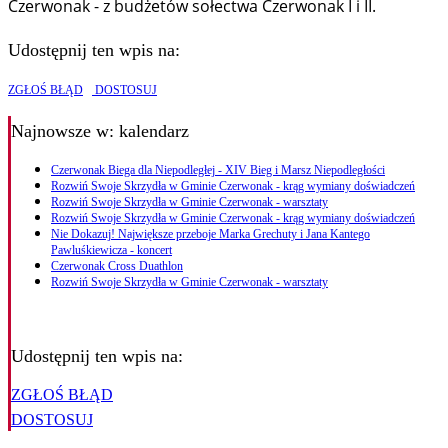
Czerwonak - z budżetów sołectwa Czerwonak I i II.
Udostępnij ten wpis na:
ZGŁOŚ BŁĄD
DOSTOSUJ
Najnowsze
w: kalendarz
Czerwonak Biega dla Niepodległej - XIV Bieg i Marsz Niepodległości
Rozwiń Swoje Skrzydła w Gminie Czerwonak - krąg wymiany doświadczeń
Rozwiń Swoje Skrzydła w Gminie Czerwonak - warsztaty
Rozwiń Swoje Skrzydła w Gminie Czerwonak - krąg wymiany doświadczeń
Nie Dokazuj! Największe przeboje Marka Grechuty i Jana Kantego
Pawluśkiewicza - koncert
Czerwonak Cross Duathlon
Rozwiń Swoje Skrzydła w Gminie Czerwonak - warsztaty
Udostępnij ten wpis na:
ZGŁOŚ BŁĄD
DOSTOSUJ