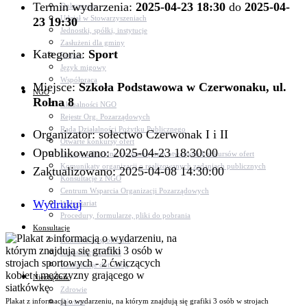
Termin wydarzenia:
2025-04-23 18:30
do
2025-04-
Dokumenty
Udział w Stowarzyszeniach
23 19:30
Jednostki, spółki, instytucje
Zasłużeni dla gminy
Kategoria:
Sport
Petycje
Język migowy
Współpraca
Miejsce:
Szkoła Podstawowa w Czerwonaku, ul.
NGO
Rolna 8
Aktualności NGO
Rejestr Org. Pozarządowych
Rada Działalności Pożytku Publicznego
Organizator: sołectwo Czerwonak I i II
Otwarte konkursy ofert
Opublikowano: 2025-04-23 18:30:00
Dotacje udzielone z pominięciem otwartych konkursów ofert
Komunikaty organizacji o realizowanych zadaniach publicznych
Zaktualizowano: 2025-04-08 14:30:00
Konsultacje z NGO
Centrum Wsparcia Organizacji Pozarządowych
Wydrukuj
Wolontariat
Procedury, formularze, pliki do pobrania
Konsultacje
Konsultacje społeczne
Konsultacje z NGO
Konsultacje dot. dróg
Niezbędnik
Zdrowie
Plakat z informacją o wydarzeniu, na którym znajdują się grafiki 3 osób w strojach
Oświata