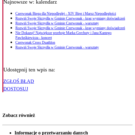
Najnowsze
w: kalendarz
Czerwonak Biega dla Niepodległej - XIV Bieg i Marsz Niepodległości
Rozwiń Swoje Skrzydła w Gminie Czerwonak - krąg wymiany doświadczeń
Rozwiń Swoje Skrzydła w Gminie Czerwonak - warsztaty
Rozwiń Swoje Skrzydła w Gminie Czerwonak - krąg wymiany doświadczeń
Nie Dokazuj! Największe przeboje Marka Grechuty i Jana Kantego
Pawluśkiewicza - koncert
Czerwonak Cross Duathlon
Rozwiń Swoje Skrzydła w Gminie Czerwonak - warsztaty
Udostępnij ten wpis na:
ZGŁOŚ BŁĄD
DOSTOSUJ
Zobacz również
Informacje o przetwarzaniu danych