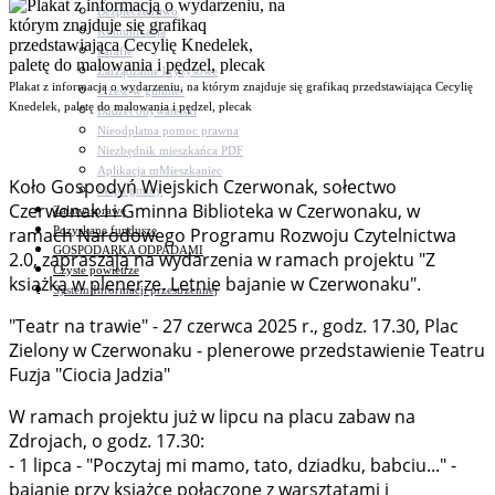
Bezpieczeństwo
Komunikacja
Parafie
Zarządzanie kryzysowe
Plakat z informacją o wydarzeniu, na którym znajduje się grafikaq przedstawiająca Cecylię
C.ześć w gminie!
Knedelek, paletę do malowania i pędzel, plecak
Budżet obywatelski
Nieodpłatna pomoc prawna
Niezbędnik mieszkańca PDF
Aplikacja mMieszkaniec
Koło Gospodyń Wiejskich Czerwonak, sołectwo
Mapa gminy
Czerwonak I i Gminna Biblioteka w Czerwonaku, w
Załatw sprawę
Pozyskane fundusze
ramach Narodowego Programu Rozwoju Czytelnictwa
GOSPODARKA ODPADAMI
2.0, zapraszają na wydarzenia w ramach projektu "Z
Czyste powietrze
książką w plenerze. Letnie bajanie w Czerwonaku".
System Informacji przestrzennej
"Teatr na trawie" - 27 czerwca 2025 r., godz. 17.30, Plac
Zielony w Czerwonaku - plenerowe przedstawienie Teatru
Fuzja "Ciocia Jadzia"
W ramach projektu już w lipcu na placu zabaw na
Zdrojach, o godz. 17.30:
- 1 lipca - "Poczytaj mi mamo, tato, dziadku, babciu..." -
bajanie przy książce połączone z warsztatami i