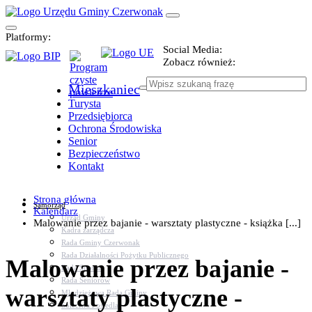
Platformy:
Social Media:
Zobacz również:
Mieszkaniec
Turysta
Przedsiębiorca
Ochrona Środowiska
Senior
Bezpieczeństwo
Kontakt
Strona główna
Samorząd
Kalendarz
Urząd Gminy
Malowanie przez bajanie - warsztaty plastyczne - książka [...]
Kadra zarządcza
Rada Gminy Czerwonak
Rada Działalności Pożytku Publicznego
Malowanie przez bajanie -
Rada Sportu
Rada Seniorów
warsztaty plastyczne -
Młodzieżowa Rada Gminy
Sołectwa i osiedla