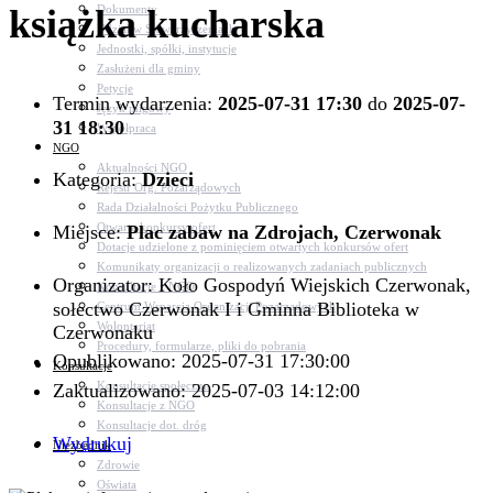
książka kucharska
Dokumenty
Udział w Stowarzyszeniach
Jednostki, spółki, instytucje
Zasłużeni dla gminy
Petycje
Termin wydarzenia:
2025-07-31 17:30
do
2025-07-
Język migowy
31 18:30
Współpraca
NGO
Aktualności NGO
Kategoria:
Dzieci
Rejestr Org. Pozarządowych
Rada Działalności Pożytku Publicznego
Otwarte konkursy ofert
Miejsce:
Plac zabaw na Zdrojach, Czerwonak
Dotacje udzielone z pominięciem otwartych konkursów ofert
Komunikaty organizacji o realizowanych zadaniach publicznych
Organizator: Koło Gospodyń Wiejskich Czerwonak,
Konsultacje z NGO
sołectwo Czerwonak I i Gminna Biblioteka w
Centrum Wsparcia Organizacji Pozarządowych
Wolontariat
Czerwonaku
Procedury, formularze, pliki do pobrania
Opublikowano: 2025-07-31 17:30:00
Konsultacje
Konsultacje społeczne
Zaktualizowano: 2025-07-03 14:12:00
Konsultacje z NGO
Konsultacje dot. dróg
Wydrukuj
Niezbędnik
Zdrowie
Oświata