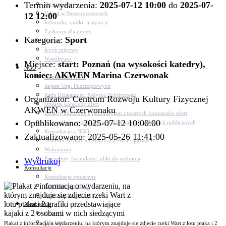
Termin wydarzenia:
2025-07-12 10:00
do
2025-07-
Dokumenty
Udział w Stowarzyszeniach
12 12:00
Jednostki, spółki, instytucje
Zasłużeni dla gminy
Kategoria:
Sport
Petycje
Język migowy
Współpraca
Miejsce:
start: Poznań (na wysokości katedry),
NGO
koniec: AKWEN Marina Czerwonak
Aktualności NGO
Rejestr Org. Pozarządowych
Rada Działalności Pożytku Publicznego
Organizator: Centrum Rozwoju Kultury Fizycznej
Otwarte konkursy ofert
AKWEN w Czerwonaku
Dotacje udzielone z pominięciem otwartych konkursów ofert
Opublikowano: 2025-07-12 10:00:00
Komunikaty organizacji o realizowanych zadaniach publicznych
Konsultacje z NGO
Zaktualizowano: 2025-05-26 11:41:00
Centrum Wsparcia Organizacji Pozarządowych
Wolontariat
Procedury, formularze, pliki do pobrania
Wydrukuj
Konsultacje
Konsultacje społeczne
Konsultacje z NGO
Konsultacje dot. dróg
Niezbędnik
Zdrowie
Oświata
Plakat z informacją o wydarzeniu, na którym znajduje się zdjecie rzeki Wart z lotu ptaka i 2