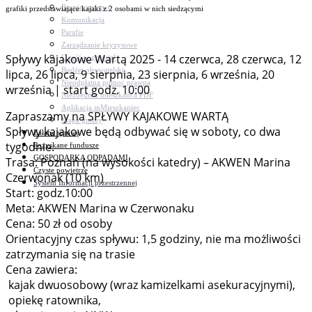
Bezpieczeństwo
grafiki przedstawiające kajaki z 2 osobami w nich siedzącymi
Komunikacja
Parafie
Zarządzanie kryzysowe
Spływy kajakowe Wartą 2025 - 14 czerwca, 28 czerwca, 12
C.ześć w gminie!
Budżet obywatelski
lipca, 26 lipca, 9 sierpnia, 23 sierpnia, 6 września, 20
Nieodpłatna pomoc prawna
września | start godz. 10:00
Niezbędnik mieszkańca PDF
Aplikacja mMieszkaniec
Zapraszamy na SPŁYWY KAJAKOWE WARTĄ
Mapa gminy
Spływy kajakowe będą odbywać się w soboty, co dwa
Załatw sprawę
tygodnie.
Pozyskane fundusze
GOSPODARKA ODPADAMI
Trasa: Poznań (na wysokości katedry) – AKWEN Marina
Czyste powietrze
Czerwonak (10 km)
System Informacji przestrzennej
Start: godz.10:00
Meta: AKWEN Marina w Czerwonaku
Cena: 50 zł od osoby
Orientacyjny czas spływu: 1,5 godziny, nie ma możliwości
zatrzymania się na trasie
Cena zawiera:
kajak dwuosobowy (wraz kamizelkami asekuracyjnymi),
opiekę ratownika,