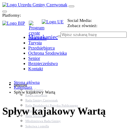
Platformy:
Social Media:
Zobacz również:
Mieszkaniec
Turysta
Przedsiębiorca
Ochrona Środowiska
Senior
Bezpieczeństwo
Kontakt
Strona główna
Samorząd
Kalendarz
Urząd Gminy
Spływ kajakowy Wartą
Kadra zarządcza
Rada Gminy Czerwonak
Rada Działalności Pożytku Publicznego
Spływ kajakowy Wartą
Rada Sportu
Rada Seniorów
Młodzieżowa Rada Gminy
Sołectwa i osiedla