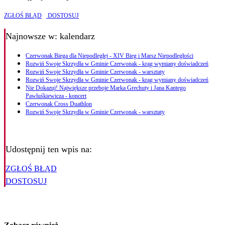
ZGŁOŚ BŁĄD
DOSTOSUJ
Najnowsze
w: kalendarz
Czerwonak Biega dla Niepodległej - XIV Bieg i Marsz Niepodległości
Rozwiń Swoje Skrzydła w Gminie Czerwonak - krąg wymiany doświadczeń
Rozwiń Swoje Skrzydła w Gminie Czerwonak - warsztaty
Rozwiń Swoje Skrzydła w Gminie Czerwonak - krąg wymiany doświadczeń
Nie Dokazuj! Największe przeboje Marka Grechuty i Jana Kantego
Pawluśkiewicza - koncert
Czerwonak Cross Duathlon
Rozwiń Swoje Skrzydła w Gminie Czerwonak - warsztaty
Udostępnij ten wpis na:
ZGŁOŚ BŁĄD
DOSTOSUJ