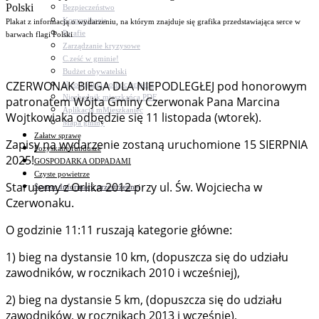
Bezpieczeństwo
Komunikacja
Plakat z informacją o wydarzeniu, na którym znajduje się grafika przedstawiająca serce w
Parafie
barwach flagi Polski
Zarządzanie kryzysowe
C.ześć w gminie!
Budżet obywatelski
CZERWONAK BIEGA DLA NIEPODLEGŁEJ pod honorowym
Nieodpłatna pomoc prawna
Niezbędnik mieszkańca PDF
patronatem Wójta Gminy Czerwonak Pana Marcina
Aplikacja mMieszkaniec
Wojtkowiaka odbędzie się 11 listopada (wtorek).
Mapa gminy
Załatw sprawę
Zapisy na wydarzenie zostaną uruchomione 15 SIERPNIA
Pozyskane fundusze
2025!
GOSPODARKA ODPADAMI
Czyste powietrze
Starujemy z Orlika 2012 przy ul. Św. Wojciecha w
System Informacji przestrzennej
Czerwonaku.
O godzinie 11:11 ruszają kategorie główne:
1) bieg na dystansie 10 km, (dopuszcza się do udziału
zawodników, w rocznikach 2010 i wcześniej),
2) bieg na dystansie 5 km, (dopuszcza się do udziału
zawodników, w rocznikach 2013 i wcześnie),