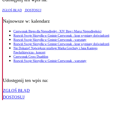
ZGŁOŚ BŁĄD
DOSTOSUJ
Najnowsze
w: kalendarz
Czerwonak Biega dla Niepodległej - XIV Bieg i Marsz Niepodległości
Rozwiń Swoje Skrzydła w Gminie Czerwonak - krąg wymiany doświadczeń
Rozwiń Swoje Skrzydła w Gminie Czerwonak - warsztaty
Rozwiń Swoje Skrzydła w Gminie Czerwonak - krąg wymiany doświadczeń
Nie Dokazuj! Największe przeboje Marka Grechuty i Jana Kantego
Pawluśkiewicza - koncert
Czerwonak Cross Duathlon
Rozwiń Swoje Skrzydła w Gminie Czerwonak - warsztaty
Udostępnij ten wpis na:
ZGŁOŚ BŁĄD
DOSTOSUJ