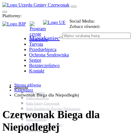
Platformy:
Social Media:
Zobacz również:
Mieszkaniec
Turysta
Przedsiębiorca
Ochrona Środowiska
Senior
Bezpieczeństwo
Kontakt
Strona główna
Samorząd
Kalendarz
Urząd Gminy
Czerwonak Biega dla Niepodległej
Kadra zarządcza
Rada Gminy Czerwonak
Rada Działalności Pożytku Publicznego
Czerwonak Biega dla
Rada Sportu
Rada Seniorów
Niepodległej
Młodzieżowa Rada Gminy
Sołectwa i osiedla