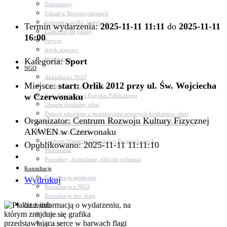
Dokumenty
Udział w Stowarzyszeniach
Jednostki, spółki, instytucje
Termin wydarzenia:
2025-11-11 11:11
do
2025-11-11
Zasłużeni dla gminy
16:00
Petycje
Język migowy
Współpraca
Kategoria:
Sport
NGO
Aktualności NGO
Miejsce:
start: Orlik 2012 przy ul. Św. Wojciecha
Rejestr Org. Pozarządowych
w Czerwonaku
Rada Działalności Pożytku Publicznego
Otwarte konkursy ofert
Dotacje udzielone z pominięciem otwartych konkursów ofert
Organizator: Centrum Rozwoju Kultury Fizycznej
Komunikaty organizacji o realizowanych zadaniach publicznych
AKWEN w Czerwonaku
Konsultacje z NGO
Centrum Wsparcia Organizacji Pozarządowych
Opublikowano: 2025-11-11 11:11:10
Wolontariat
Procedury, formularze, pliki do pobrania
Konsultacje
Konsultacje społeczne
Wydrukuj
Konsultacje z NGO
Konsultacje dot. dróg
Niezbędnik
Zdrowie
Oświata