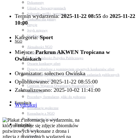
Dokumenty
Udział w Stowarzyszeniach
Jednostki, spółki, instytucje
Termin wydarzenia:
2025-11-22 08:55
do
2025-11-22
Zasłużeni dla gminy
10:00
Petycje
Język migowy
Współpraca
Kategoria:
Sport
NGO
Aktualności NGO
Miejsce:
Parkrun AKWEN Tropicana w
Rejestr Org. Pozarządowych
Owińskach
Rada Działalności Pożytku Publicznego
Otwarte konkursy ofert
Dotacje udzielone z pominięciem otwartych konkursów ofert
Organizator: sołectwo Owińska
Komunikaty organizacji o realizowanych zadaniach publicznych
Konsultacje z NGO
Opublikowano: 2025-11-22 08:55:00
Centrum Wsparcia Organizacji Pozarządowych
Zaktualizowano: 2025-10-02 11:41:00
Wolontariat
Procedury, formularze, pliki do pobrania
Konsultacje
Wydrukuj
Konsultacje społeczne
Konsultacje z NGO
Konsultacje dot. dróg
Niezbędnik
Zdrowie
Oświata