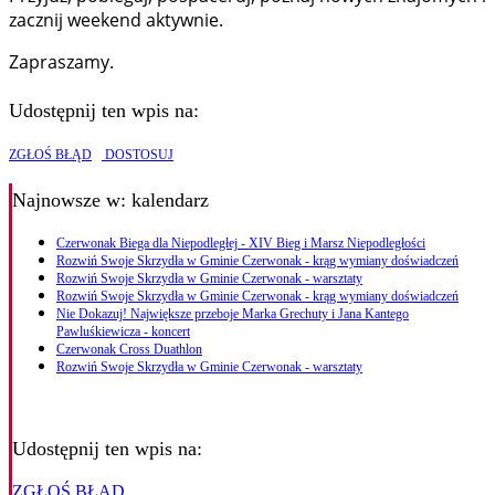
zacznij weekend aktywnie.
Zapraszamy.
Udostępnij ten wpis na:
ZGŁOŚ BŁĄD
DOSTOSUJ
Najnowsze
w: kalendarz
Czerwonak Biega dla Niepodległej - XIV Bieg i Marsz Niepodległości
Rozwiń Swoje Skrzydła w Gminie Czerwonak - krąg wymiany doświadczeń
Rozwiń Swoje Skrzydła w Gminie Czerwonak - warsztaty
Rozwiń Swoje Skrzydła w Gminie Czerwonak - krąg wymiany doświadczeń
Nie Dokazuj! Największe przeboje Marka Grechuty i Jana Kantego
Pawluśkiewicza - koncert
Czerwonak Cross Duathlon
Rozwiń Swoje Skrzydła w Gminie Czerwonak - warsztaty
Udostępnij ten wpis na:
ZGŁOŚ BŁĄD