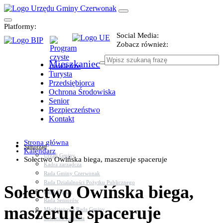
Platformy:
Social Media:
Zobacz również:
Mieszkaniec
Turysta
Przedsiębiorca
Ochrona Środowiska
Senior
Bezpieczeństwo
Kontakt
Strona główna
Samorząd
Kalendarz
Urząd Gminy
Sołectwo Owińska biega, maszeruje spaceruje
Kadra zarządcza
Rada Gminy Czerwonak
Rada Działalności Pożytku Publicznego
Sołectwo Owińska biega,
Rada Sportu
Rada Seniorów
maszeruje spaceruje
Młodzieżowa Rada Gminy
Sołectwa i osiedla