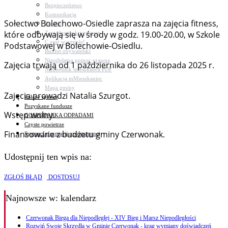
Bezpieczeństwo
Komunikacja
Sołectwo Bolechowo-Osiedle zaprasza na zajęcia fitness,
Parafie
które odbywają się w środy w godz. 19.00-20.00, w Szkole
Zarządzanie kryzysowe
C.ześć w gminie!
Podstawowej w Bolechowie-Osiedlu.
Budżet obywatelski
Nieodpłatna pomoc prawna
Zajęcia trwają od 1 października do 26 listopada 2025 r.
Niezbędnik mieszkańca PDF
Aplikacja mMieszkaniec
Mapa gminy
Zajęcia prowadzi Natalia Szurgot.
Załatw sprawę
Pozyskane fundusze
Wstęp wolny.
GOSPODARKA ODPADAMI
Czyste powietrze
Finansowane z budżetu gminy Czerwonak.
System Informacji przestrzennej
Udostępnij ten wpis na:
ZGŁOŚ BŁĄD
DOSTOSUJ
Najnowsze
w: kalendarz
Czerwonak Biega dla Niepodległej - XIV Bieg i Marsz Niepodległości
Rozwiń Swoje Skrzydła w Gminie Czerwonak - krąg wymiany doświadczeń