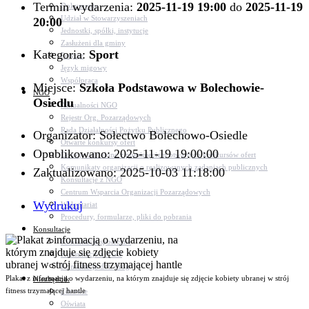
Termin wydarzenia:
2025-11-19 19:00
do
2025-11-19
Dokumenty
Udział w Stowarzyszeniach
20:00
Jednostki, spółki, instytucje
Zasłużeni dla gminy
Kategoria:
Sport
Petycje
Język migowy
Współpraca
Miejsce:
Szkoła Podstawowa w Bolechowie-
NGO
Osiedlu
Aktualności NGO
Rejestr Org. Pozarządowych
Rada Działalności Pożytku Publicznego
Organizator: Sołectwo Bolechowo-Osiedle
Otwarte konkursy ofert
Opublikowano: 2025-11-19 19:00:00
Dotacje udzielone z pominięciem otwartych konkursów ofert
Komunikaty organizacji o realizowanych zadaniach publicznych
Zaktualizowano: 2025-10-03 11:18:00
Konsultacje z NGO
Centrum Wsparcia Organizacji Pozarządowych
Wydrukuj
Wolontariat
Procedury, formularze, pliki do pobrania
Konsultacje
Konsultacje społeczne
Konsultacje z NGO
Konsultacje dot. dróg
Plakat z informacją o wydarzeniu, na którym znajduje się zdjęcie kobiety ubranej w strój
Niezbędnik
fitness trzymającej hantle
Zdrowie
Oświata