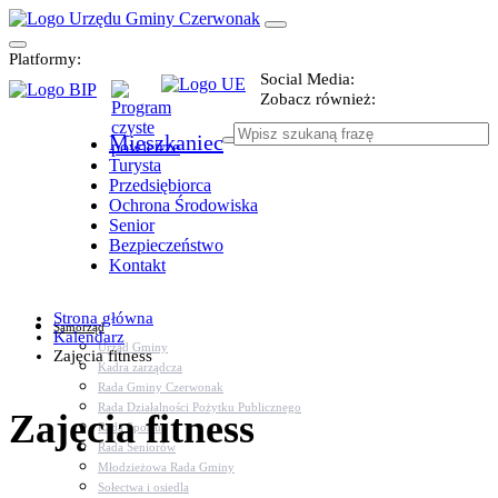
Platformy:
Social Media:
Zobacz również:
Mieszkaniec
Turysta
Przedsiębiorca
Ochrona Środowiska
Senior
Bezpieczeństwo
Kontakt
Strona główna
Samorząd
Kalendarz
Urząd Gminy
Zajęcia fitness
Kadra zarządcza
Rada Gminy Czerwonak
Rada Działalności Pożytku Publicznego
Zajęcia fitness
Rada Sportu
Rada Seniorów
Młodzieżowa Rada Gminy
Sołectwa i osiedla