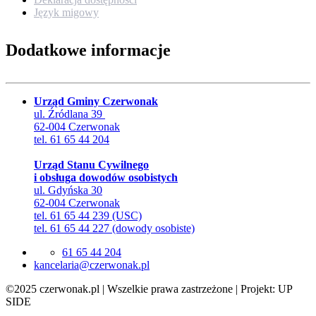
Język migowy
Dodatkowe informacje
Urząd Gminy Czerwonak
ul. Źródlana 39
62-004 Czerwonak
tel. 61 65 44 204
Urząd Stanu Cywilnego
i obsługa dowodów osobistych
ul. Gdyńska 30
62-004 Czerwonak
tel. 61 65 44 239 (USC)
tel. 61 65 44 227 (dowody osobiste)
61 65 44 204
lp.kanowrezc@airalecnak
©2025 czerwonak.pl | Wszelkie prawa zastrzeżone | Projekt: UP
SIDE