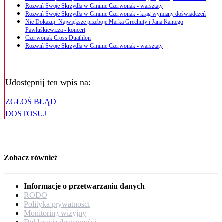
Rozwiń Swoje Skrzydła w Gminie Czerwonak - warsztaty
Rozwiń Swoje Skrzydła w Gminie Czerwonak - krąg wymiany doświadczeń
Nie Dokazuj! Największe przeboje Marka Grechuty i Jana Kantego
Pawluśkiewicza - koncert
Czerwonak Cross Duathlon
Rozwiń Swoje Skrzydła w Gminie Czerwonak - warsztaty
Udostępnij ten wpis na:
ZGŁOŚ BŁĄD
DOSTOSUJ
Zobacz również
Informacje o przetwarzaniu danych
RODO
Polityka prywatności
Monitoring wizyjny
Deklaracja dostępności