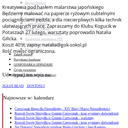
Bezpieczeństwo
Kreatywnia pod hasłem malarstwa japońskiego
Komunikacja
Będziemy malować na papierze ryżowym subtelnymi
Parafie
Zarządzanie kryzysowe
pociągnięciami pędzla, a dla niecierpliwych kilka technik
C.ześć w gminie!
ułatwiających pracę. Zapraszamy do Klubu Kogucik w
Budżet obywatelski
Potaszach 27 lutego, warsztaty poprowadzi Natalia
Nieodpłatna pomoc prawna
Gilicka.
Niezbędnik mieszkańca PDF
Koszt 40 zł, zapisy: natalia@gok-sokol.pl
Aplikacja mMieszkaniec
Mapa gminy
Ilość miejsc ograniczona.
Załatw sprawę
Pozyskane fundusze
GOSPODARKA ODPADAMI
Czyste powietrze
Udostępnij ten wpis na:
System Informacji przestrzennej
ZGŁOŚ BŁĄD
DOSTOSUJ
Najnowsze
w: kalendarz
Czerwonak Biega dla Niepodległej - XIV Bieg i Marsz Niepodległości
Rozwiń Swoje Skrzydła w Gminie Czerwonak - krąg wymiany doświadczeń
Rozwiń Swoje Skrzydła w Gminie Czerwonak - warsztaty
Rozwiń Swoje Skrzydła w Gminie Czerwonak - krąg wymiany doświadczeń
Nie Dokazuj! Największe przeboje Marka Grechuty i Jana Kantego