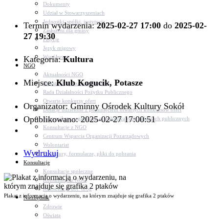
Dokumenty
Udział w Stowarzyszeniach
Jednostki, spółki, instytucje
Termin wydarzenia:
2025-02-27 17:00
do
2025-02-
Zasłużeni dla gminy
27 19:30
Petycje
Język migowy
Współpraca
Kategoria:
Kultura
NGO
Aktualności NGO
Miejsce:
Klub Kogucik, Potasze
Rejestr Org. Pozarządowych
Rada Działalności Pożytku Publicznego
Otwarte konkursy ofert
Organizator: Gminny Ośrodek Kultury Sokół
Dotacje udzielone z pominięciem otwartych konkursów ofert
Opublikowano: 2025-02-27 17:00:51
Komunikaty organizacji o realizowanych zadaniach publicznych
Konsultacje z NGO
Centrum Wsparcia Organizacji Pozarządowych
Wolontariat
Wydrukuj
Procedury, formularze, pliki do pobrania
Konsultacje
Konsultacje społeczne
Konsultacje z NGO
Konsultacje dot. dróg
Plakat z informacją o wydarzeniu, na którym znajduje się grafika 2 ptaków
Niezbędnik
Zdrowie
Oświata