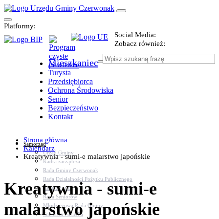
Platformy:
Social Media:
Zobacz również:
Mieszkaniec
Turysta
Przedsiębiorca
Ochrona Środowiska
Senior
Bezpieczeństwo
Kontakt
Strona główna
Samorząd
Kalendarz
Urząd Gminy
Kreatywnia - sumi-e malarstwo japońskie
Kadra zarządcza
Rada Gminy Czerwonak
Rada Działalności Pożytku Publicznego
Kreatywnia - sumi-e
Rada Sportu
Rada Seniorów
malarstwo japońskie
Młodzieżowa Rada Gminy
Sołectwa i osiedla