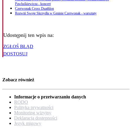
Pawluśkiewicza - koncert
Czerwonak Cross Duathlon
Rozwiń Swoje Skrzydła w Gminie Czerwonak - warsztaty
Udostępnij ten wpis na:
ZGŁOŚ BŁĄD
DOSTOSUJ
Zobacz również
Informacje o przetwarzaniu danych
RODO
Polityka prywatności
Monitoring wizyjny
Deklaracja dostępności
Język migowy