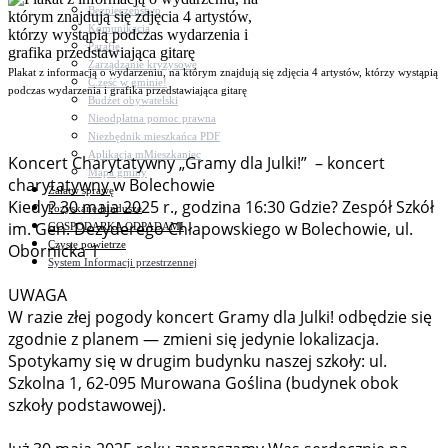
Bezpieczeństwo
Komunikacja
Parafie
Zarządzanie kryzysowe
Plakat z informacją o wydarzeniu, na którym znajdują się zdjęcia 4 artystów, którzy wystąpią
C.ześć w gminie!
podczas wydarzenia i grafika przedstawiająca gitarę
Budżet obywatelski
Nieodpłatna pomoc prawna
Niezbędnik mieszkańca PDF
Aplikacja mMieszkaniec
Koncert Charytatywny „Gramy dla Julki!” – koncert
Mapa gminy
charytatywny w Bolechowie
Załatw sprawę
Kiedy? 30 maja 2025 r., godzina 16:30 Gdzie? Zespół Szkół
Pozyskane fundusze
im. Gen. Dezyderego Chłapowskiego w Bolechowie, ul.
GOSPODARKA ODPADAMI
Czyste powietrze
Obornicka 1
System Informacji przestrzennej
UWAGA
W razie złej pogody koncert Gramy dla Julki! odbędzie się
zgodnie z planem — zmieni się jedynie lokalizacja.
Spotykamy się w drugim budynku naszej szkoły: ul.
Szkolna 1, 62-095 Murowana Goślina (budynek obok
szkoły podstawowej).