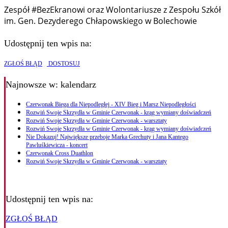
Zespół #BezEkranowi oraz Wolontariusze z Zespołu Szkół
im. Gen. Dezyderego Chłapowskiego w Bolechowie
Udostępnij ten wpis na:
ZGŁOŚ BŁĄD
DOSTOSUJ
Najnowsze
w: kalendarz
Czerwonak Biega dla Niepodległej - XIV Bieg i Marsz Niepodległości
Rozwiń Swoje Skrzydła w Gminie Czerwonak - krąg wymiany doświadczeń
Rozwiń Swoje Skrzydła w Gminie Czerwonak - warsztaty
Rozwiń Swoje Skrzydła w Gminie Czerwonak - krąg wymiany doświadczeń
Nie Dokazuj! Największe przeboje Marka Grechuty i Jana Kantego
Pawluśkiewicza - koncert
Czerwonak Cross Duathlon
Rozwiń Swoje Skrzydła w Gminie Czerwonak - warsztaty
Udostępnij ten wpis na:
ZGŁOŚ BŁĄD