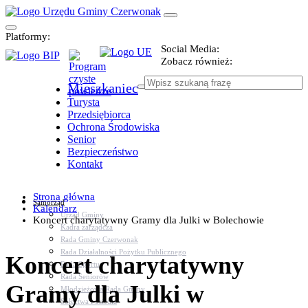
Platformy:
Social Media:
Zobacz również:
Mieszkaniec
Turysta
Przedsiębiorca
Ochrona Środowiska
Senior
Bezpieczeństwo
Kontakt
Strona główna
Samorząd
Kalendarz
Urząd Gminy
Koncert charytatywny Gramy dla Julki w Bolechowie
Kadra zarządcza
Rada Gminy Czerwonak
Rada Działalności Pożytku Publicznego
Koncert charytatywny
Rada Sportu
Rada Seniorów
Gramy dla Julki w
Młodzieżowa Rada Gminy
Sołectwa i osiedla