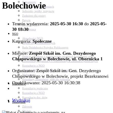
Bolechowie
Dokumenty
Udział w Stowarzyszeniach
Jednostki, spółki, instytucje
Zasłużeni dla gminy
Petycje
Termin wydarzenia:
2025-05-30 16:30
do
2025-05-
Język migowy
30 18:30
Współpraca
NGO
Aktualności NGO
Kategoria:
Społeczne
Rejestr Org. Pozarządowych
Rada Działalności Pożytku Publicznego
Otwarte konkursy ofert
Miejsce:
Zespół Szkół im. Gen. Dezyderego
Dotacje udzielone z pominięciem otwartych konkursów ofert
Chłapowskiego w Bolechowie, ul. Obornicka 1
Komunikaty organizacji o realizowanych zadaniach publicznych
Konsultacje z NGO
Organizator: Zespół Szkół im. Gen. Dezyderego
Centrum Wsparcia Organizacji Pozarządowych
Wolontariat
Chłapowskiego w Bolechowie, projekt Bezekranowi
Procedury, formularze, pliki do pobrania
Opublikowano: 2025-05-30 16:30:38
Konsultacje
Konsultacje społeczne
Konsultacje z NGO
Konsultacje dot. dróg
Wydrukuj
Niezbędnik
Zdrowie
Oświata