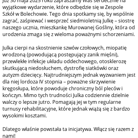
Już 30 maja 2025 roku zapraszamy Was serdecznie na
wyjątkowe wydarzenie, które odbędzie się w Zespole
Szkół w Bolechowie. Tego dnia spotkamy się, by wspólnie
zagrać, zaśpiewać i wesprzeć siedmioletnią Julkę – siostrę
naszego ucznia, mieszkankę Murowanej Gośliny, która od
urodzenia zmaga się z wieloma poważnymi schorzeniami.
Julka cierpi na skostnienie szwów czołowych, miopatię
wrodzoną (powodującą postępujący zanik mięśni),
przewlekłe infekcje układu oddechowego, otosklerozę
skutkującą niedosłuchem, dystrofię siatkówki oraz
autyzm dziecięcy. Najtrudniejszym jednak wyzwaniem jest
dla niej lordoza IV stopnia – poważne skrzywienie
kręgosłupa, które powoduje chroniczny ból pleców i
kończyn. Mimo tych trudności Julka codziennie dzielnie
walczy o lepsze jutro. Pomagają jej w tym regularne
turnusy rehabilitacyjne, które jednak wiążą się z bardzo
wysokimi kosztami.
Dlatego właśnie powstała ta inicjatywa. Włącz się razem z
nami!