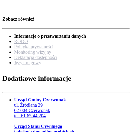
Zobacz również
Informacje o przetwarzaniu danych
RODO
Polityka prywatności
Monitoring wizyjny
Deklaracja dostępności
Język migowy
Dodatkowe informacje
Urząd Gminy Czerwonak
ul. Źródlana 39
62-004 Czerwonak
tel. 61 65 44 204
Urząd Stanu Cywilnego
i obsługa dowodów osobistych