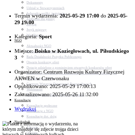
Dokumenty
Udział w Stowarzyszeniach
Jednostki, spółki, instytucje
Termin wydarzenia:
2025-05-29 17:00
do
2025-05-
Zasłużeni dla gminy
29 19:00
Petycje
Język migowy
Współpraca
Kategoria:
Sport
NGO
Aktualności NGO
Miejsce:
Boisko w Koziegłowach, ul. Piłsudskiego
Rejestr Org. Pozarządowych
3
Rada Działalności Pożytku Publicznego
Otwarte konkursy ofert
Dotacje udzielone z pominięciem otwartych konkursów ofert
Organizator: Centrum Rozwoju Kultury Fizycznej
Komunikaty organizacji o realizowanych zadaniach publicznych
AKWEN w Czerwonaku
Konsultacje z NGO
Centrum Wsparcia Organizacji Pozarządowych
Opublikowano: 2025-05-29 17:00:13
Wolontariat
Zaktualizowano: 2025-05-26 11:32:00
Procedury, formularze, pliki do pobrania
Konsultacje
Konsultacje społeczne
Wydrukuj
Konsultacje z NGO
Konsultacje dot. dróg
Niezbędnik
Zdrowie
Oświata