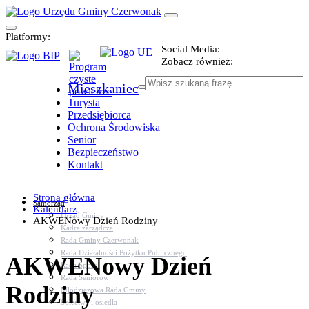
Platformy:
Social Media:
Zobacz również:
Mieszkaniec
Turysta
Przedsiębiorca
Ochrona Środowiska
Senior
Bezpieczeństwo
Kontakt
Strona główna
Samorząd
Kalendarz
Urząd Gminy
AKWENowy Dzień Rodziny
Kadra zarządcza
Rada Gminy Czerwonak
Rada Działalności Pożytku Publicznego
AKWENowy Dzień
Rada Sportu
Rada Seniorów
Rodziny
Młodzieżowa Rada Gminy
Sołectwa i osiedla