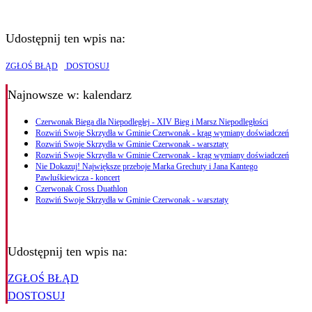
Udostępnij ten wpis na:
ZGŁOŚ BŁĄD
DOSTOSUJ
Najnowsze
w: kalendarz
Czerwonak Biega dla Niepodległej - XIV Bieg i Marsz Niepodległości
Rozwiń Swoje Skrzydła w Gminie Czerwonak - krąg wymiany doświadczeń
Rozwiń Swoje Skrzydła w Gminie Czerwonak - warsztaty
Rozwiń Swoje Skrzydła w Gminie Czerwonak - krąg wymiany doświadczeń
Nie Dokazuj! Największe przeboje Marka Grechuty i Jana Kantego
Pawluśkiewicza - koncert
Czerwonak Cross Duathlon
Rozwiń Swoje Skrzydła w Gminie Czerwonak - warsztaty
Udostępnij ten wpis na:
ZGŁOŚ BŁĄD
DOSTOSUJ