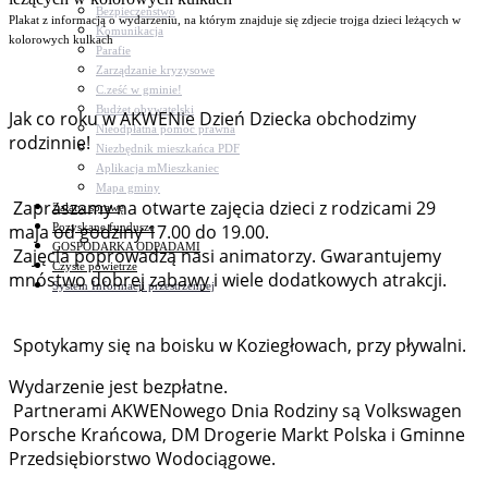
Bezpieczeństwo
Plakat z informacją o wydarzeniu, na którym znajduje się zdjecie trojga dzieci leżących w
Komunikacja
kolorowych kulkach
Parafie
Zarządzanie kryzysowe
C.ześć w gminie!
Budżet obywatelski
Jak co roku w AKWENie Dzień Dziecka obchodzimy
Nieodpłatna pomoc prawna
rodzinnie!
Niezbędnik mieszkańca PDF
Aplikacja mMieszkaniec
Mapa gminy
Zapraszamy na otwarte zajęcia dzieci z rodzicami 29
Załatw sprawę
Pozyskane fundusze
maja od godziny 17.00 do 19.00.
GOSPODARKA ODPADAMI
Zajęcia poprowadzą nasi animatorzy. Gwarantujemy
Czyste powietrze
mnóstwo dobrej zabawy i wiele dodatkowych atrakcji.
System Informacji przestrzennej
Spotykamy się na boisku w Koziegłowach, przy pływalni.
Wydarzenie jest bezpłatne.
Partnerami AKWENowego Dnia Rodziny są Volkswagen
Porsche Krańcowa, DM Drogerie Markt Polska i Gminne
Przedsiębiorstwo Wodociągowe.