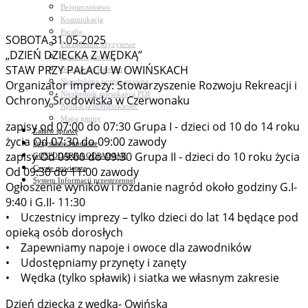
Bezpieczeństwo
Komunikacja
Parafie
SOBOTA 31.05.2025
Zarządzanie kryzysowe
„DZIEŃ DZIECKA Z WĘDKĄ”
C.ześć w gminie!
STAW PRZY PAŁACU W OWIŃSKACH
Budżet obywatelski
Nieodpłatna pomoc prawna
Organizator imprezy: Stowarzyszenie Rozwoju Rekreacji i
Niezbędnik mieszkańca PDF
Ochrony Środowiska w Czerwonaku
Aplikacja mMieszkaniec
Mapa gminy
zapisy od 07:00 do 07:30 Grupa I - dzieci od 10 do 14 roku
Załatw sprawę
życia Od 07:30 do 09:00 zawody
Pozyskane fundusze
zapisy Od 09:00 do 09:30 Grupa II - dzieci do 10 roku życia
GOSPODARKA ODPADAMI
Czyste powietrze
Od 09:30 do 11:00 zawody
System Informacji przestrzennej
Ogłoszenie wyników i rozdanie nagród około godziny G.I-
9:40 i G.II- 11:30
• Uczestnicy imprezy – tylko dzieci do lat 14 będące pod
opieką osób dorosłych
• Zapewniamy napoje i owoce dla zawodników
• Udostępniamy przynęty i zanęty
• Wędka (tylko spławik) i siatka we własnym zakresie
Dzień dziecka z wędką- Owińska