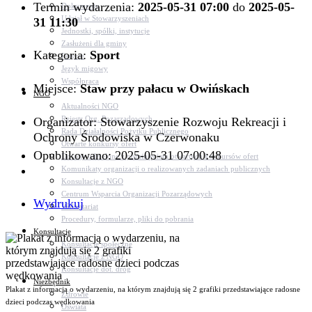
Termin wydarzenia:
2025-05-31 07:00
do
2025-05-
Dokumenty
Udział w Stowarzyszeniach
31 11:30
Jednostki, spółki, instytucje
Zasłużeni dla gminy
Kategoria:
Sport
Petycje
Język migowy
Współpraca
Miejsce:
Staw przy pałacu w Owińskach
NGO
Aktualności NGO
Rejestr Org. Pozarządowych
Organizator: Stowarzyszenie Rozwoju Rekreacji i
Rada Działalności Pożytku Publicznego
Ochrony Środowiska w Czerwonaku
Otwarte konkursy ofert
Opublikowano: 2025-05-31 07:00:48
Dotacje udzielone z pominięciem otwartych konkursów ofert
Komunikaty organizacji o realizowanych zadaniach publicznych
Konsultacje z NGO
Centrum Wsparcia Organizacji Pozarządowych
Wydrukuj
Wolontariat
Procedury, formularze, pliki do pobrania
Konsultacje
Konsultacje społeczne
Konsultacje z NGO
Konsultacje dot. dróg
Niezbędnik
Plakat z informacją o wydarzeniu, na którym znajdują się 2 grafiki przedstawiające radosne
Zdrowie
dzieci podczas wędkowania
Oświata