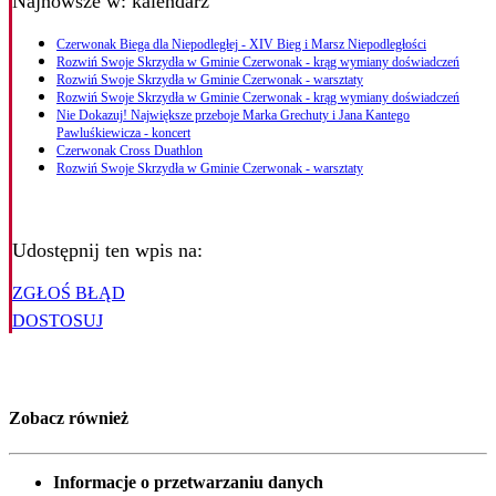
Najnowsze
w: kalendarz
Czerwonak Biega dla Niepodległej - XIV Bieg i Marsz Niepodległości
Rozwiń Swoje Skrzydła w Gminie Czerwonak - krąg wymiany doświadczeń
Rozwiń Swoje Skrzydła w Gminie Czerwonak - warsztaty
Rozwiń Swoje Skrzydła w Gminie Czerwonak - krąg wymiany doświadczeń
Nie Dokazuj! Największe przeboje Marka Grechuty i Jana Kantego
Pawluśkiewicza - koncert
Czerwonak Cross Duathlon
Rozwiń Swoje Skrzydła w Gminie Czerwonak - warsztaty
Udostępnij ten wpis na:
ZGŁOŚ BŁĄD
DOSTOSUJ
Zobacz również
Informacje o przetwarzaniu danych