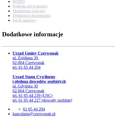
RODO
Polityka prywatności
Monitoring wizyjny
Deklaracja dostępności
Język migowy
Dodatkowe informacje
Urząd Gminy Czerwonak
ul. Źródlana 39
62-004 Czerwonak
tel. 61 65 44 204
Urząd Stanu Cywilnego
i obsługa dowodów osobistych
ul. Gdyńska 30
62-004 Czerwonak
tel. 61 65 44 239 (USC)
tel. 61 65 44 227 (dowody osobiste)
61 65 44 204
lp.kanowrezc@airalecnak