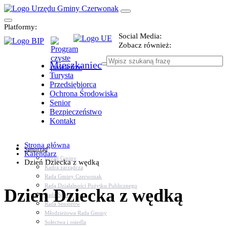
Platformy:
Social Media:
Zobacz również:
Mieszkaniec
Turysta
Przedsiębiorca
Ochrona Środowiska
Senior
Bezpieczeństwo
Kontakt
Strona główna
Samorząd
Kalendarz
Urząd Gminy
Dzień Dziecka z wędką
Kadra zarządcza
Rada Gminy Czerwonak
Rada Działalności Pożytku Publicznego
Dzień Dziecka z wędką
Rada Sportu
Rada Seniorów
Młodzieżowa Rada Gminy
Sołectwa i osiedla