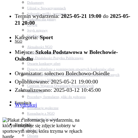
Dokumenty
Udział w Stowarzyszeniach
Jednostki, spółki, instytucje
Termin wydarzenia:
2025-05-21 19:00
do
2025-05-
Zasłużeni dla gminy
21 20:00
Petycje
Język migowy
Współpraca
Kategoria:
Sport
NGO
Aktualności NGO
Miejsce:
Szkoła Podstawowa w Bolechowie-
Rejestr Org. Pozarządowych
Osiedlu
Rada Działalności Pożytku Publicznego
Otwarte konkursy ofert
Dotacje udzielone z pominięciem otwartych konkursów ofert
Organizator: sołectwo Bolechowo-Osiedle
Komunikaty organizacji o realizowanych zadaniach publicznych
Konsultacje z NGO
Opublikowano: 2025-05-21 19:00:00
Centrum Wsparcia Organizacji Pozarządowych
Zaktualizowano: 2025-03-12 10:45:00
Wolontariat
Procedury, formularze, pliki do pobrania
Konsultacje
Wydrukuj
Konsultacje społeczne
Konsultacje z NGO
Konsultacje dot. dróg
Niezbędnik
Zdrowie
Oświata