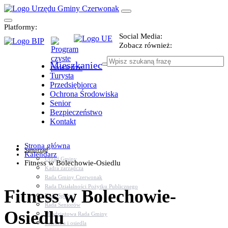
Platformy:
Social Media:
Zobacz również:
Mieszkaniec
Turysta
Przedsiębiorca
Ochrona Środowiska
Senior
Bezpieczeństwo
Kontakt
Strona główna
Samorząd
Kalendarz
Urząd Gminy
Fitness w Bolechowie-Osiedlu
Kadra zarządcza
Rada Gminy Czerwonak
Rada Działalności Pożytku Publicznego
Fitness w Bolechowie-
Rada Sportu
Rada Seniorów
Osiedlu
Młodzieżowa Rada Gminy
Sołectwa i osiedla