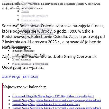
Bezpieczeństwo
Plakat z informacją o wydarzeniu, na którym znajduje się zdjęcie kobiety w sportowym
Komunikacja
stroju, która trzyma w rękach hantle
Parafie
Zarządzanie kryzysowe
C.ześć w gminie!
Budżet obywatelski
Sołectwo Bolechowo-Osiedle zaprasza na zajęcia fitness,
Nieodpłatna pomoc prawna
które odbywają się w środy, o godz. 19:00 w Szkole
Niezbędnik mieszkańca PDF
Podstawowej w Bolechowie-Osiedlu. Zajęcia potrwają od
Aplikacja mMieszkaniec
2 kwietnia do 11 czerwca 2025 r., a prowadzić je będzie
Mapa gminy
Natalia Szurgot.
Załatw sprawę
Pozyskane fundusze
GOSPODARKA ODPADAMI
Zajęcia są finansowane z budżetu Gminy Czerwonak.
Czyste powietrze
System Informacji przestrzennej
Udostępnij ten wpis na:
ZGŁOŚ BŁĄD
DOSTOSUJ
Najnowsze
w: kalendarz
Czerwonak Biega dla Niepodległej - XIV Bieg i Marsz Niepodległości
Rozwiń Swoje Skrzydła w Gminie Czerwonak - krąg wymiany doświadczeń
Rozwiń Swoje Skrzydła w Gminie Czerwonak - warsztaty
Rozwiń Swoje Skrzydła w Gminie Czerwonak - krąg wymiany doświadczeń