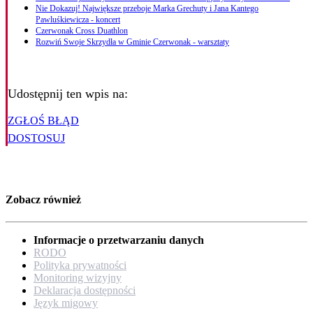
Nie Dokazuj! Największe przeboje Marka Grechuty i Jana Kantego
Pawluśkiewicza - koncert
Czerwonak Cross Duathlon
Rozwiń Swoje Skrzydła w Gminie Czerwonak - warsztaty
Udostępnij ten wpis na:
ZGŁOŚ BŁĄD
DOSTOSUJ
Zobacz również
Informacje o przetwarzaniu danych
RODO
Polityka prywatności
Monitoring wizyjny
Deklaracja dostępności
Język migowy