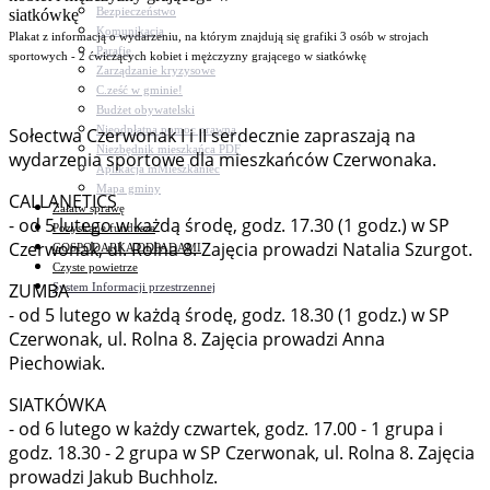
Bezpieczeństwo
Komunikacja
Plakat z informacją o wydarzeniu, na którym znajdują się grafiki 3 osób w strojach
Parafie
sportowych - 2 ćwiczących kobiet i mężczyzny grającego w siatkówkę
Zarządzanie kryzysowe
C.ześć w gminie!
Budżet obywatelski
Nieodpłatna pomoc prawna
Sołectwa Czerwonak I i II serdecznie zapraszają na
Niezbędnik mieszkańca PDF
wydarzenia sportowe dla mieszkańców Czerwonaka.
Aplikacja mMieszkaniec
Mapa gminy
CALLANETICS
Załatw sprawę
- od 5 lutego w każdą środę, godz. 17.30 (1 godz.) w SP
Pozyskane fundusze
Czerwonak, ul. Rolna 8. Zajęcia prowadzi Natalia Szurgot.
GOSPODARKA ODPADAMI
Czyste powietrze
ZUMBA
System Informacji przestrzennej
- od 5 lutego w każdą środę, godz. 18.30 (1 godz.) w SP
Czerwonak, ul. Rolna 8. Zajęcia prowadzi Anna
Piechowiak.
SIATKÓWKA
- od 6 lutego w każdy czwartek, godz. 17.00 - 1 grupa i
godz. 18.30 - 2 grupa w SP Czerwonak, ul. Rolna 8. Zajęcia
prowadzi Jakub Buchholz.