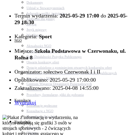
Dokumenty
Udział w Stowarzyszeniach
Jednostki, spółki, instytucje
Termin wydarzenia:
2025-05-29 17:00
do
2025-05-
Zasłużeni dla gminy
29 18:30
Petycje
Język migowy
Współpraca
Kategoria:
Sport
NGO
Aktualności NGO
Miejsce:
Szkoła Podstawowa w Czerwonaku, ul.
Rejestr Org. Pozarządowych
Rolna 8
Rada Działalności Pożytku Publicznego
Otwarte konkursy ofert
Dotacje udzielone z pominięciem otwartych konkursów ofert
Organizator: sołectwo Czerwonak I i II
Komunikaty organizacji o realizowanych zadaniach publicznych
Konsultacje z NGO
Opublikowano: 2025-05-29 17:00:00
Centrum Wsparcia Organizacji Pozarządowych
Zaktualizowano: 2025-04-08 14:55:00
Wolontariat
Procedury, formularze, pliki do pobrania
Konsultacje
Wydrukuj
Konsultacje społeczne
Konsultacje z NGO
Konsultacje dot. dróg
Niezbędnik
Zdrowie
Oświata