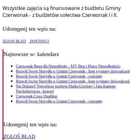
Wszystkie zajęcia są finansowane z budżetu Gminy
Czerwonak - z budżetów sołectwa Czerwonak I i II.
Udostępnij ten wpis na:
ZGŁOŚ BŁĄD
DOSTOSUJ
Najnowsze
w: kalendarz
Czerwonak Biega dla Niepodległej - XIV Bieg i Marsz Niepodległości
Rozwiń Swoje Skrzydła w Gminie Czerwonak - krąg wymiany doświadczeń
Rozwiń Swoje Skrzydła w Gminie Czerwonak - warsztaty
Rozwiń Swoje Skrzydła w Gminie Czerwonak - krąg wymiany doświadczeń
Nie Dokazuj! Największe przeboje Marka Grechuty i Jana Kantego
Pawluśkiewicza - koncert
Czerwonak Cross Duathlon
Rozwiń Swoje Skrzydła w Gminie Czerwonak - warsztaty
Udostępnij ten wpis na:
ZGŁOŚ BŁĄD