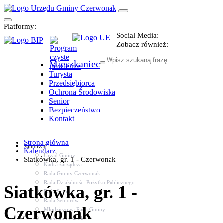
Platformy:
Social Media:
Zobacz również:
Mieszkaniec
Turysta
Przedsiębiorca
Ochrona Środowiska
Senior
Bezpieczeństwo
Kontakt
Strona główna
Samorząd
Kalendarz
Urząd Gminy
Siatkówka, gr. 1 - Czerwonak
Kadra zarządcza
Rada Gminy Czerwonak
Rada Działalności Pożytku Publicznego
Siatkówka, gr. 1 -
Rada Sportu
Rada Seniorów
Czerwonak
Młodzieżowa Rada Gminy
Sołectwa i osiedla